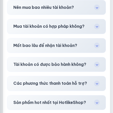
Trong
30 phút sau khi mua
, chúng tôi sẽ hỗ
Nên mua bao nhiêu tài khoản?
trợ đổi mới hoặc hoàn 100%.
Shop khuyên chuẩn bị thêm 30–50% dự
Mua tài khoản có hợp pháp không?
phòng.
Tùy nền tảng & mục đích. Chúng tôi tư vấn rõ
Mất bao lâu để nhận tài khoản?
ràng trước khi bạn mua.
Gần như
ngay lập tức (5–60 giây)
sau thanh
Tài khoản có được bảo hành không?
toán thành công.
Có, bảo hành
30 phút sau khi mua
theo
chính
Các phương thức thanh toán hỗ trợ?
sách
công khai.
Chuyển khoản ngân hàng, Momo, thẻ cào &
Sản phẩm hot nhất tại HotlikeShop?
các ví điện tử phổ biến.