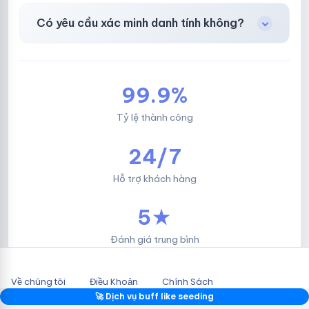
Facebook, Via bầu cử, BM, Gmail, Tiktok
.
Có yêu cầu xác minh danh tính không?
Không, mọi giao dịch đều đơn giản & nhanh
chóng.
99.9%
Tỷ lệ thành công
24/7
Hỗ trợ khách hàng
5★
Đánh giá trung bình
Về chúng tôi
Điều Khoản
Chính Sách
2026 © HOTLIKESHOP.NET.
🚀 Dịch vụ buff like seeding