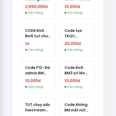
BM tích xanh
Dành cho
2,990,000đ
10,000đ
page tích
Còn hàng
Còn hàng
thuê
CODE kích
Code tạo
Bm5 tụt chưa
TKQC
tạo tkqc lên
BM2500
1đ
20,000đ
lại Bm2500
không bị
Còn hàng
Còn hàng
spam ACC
Code F12- Đá
Code kích
admin BM
BM3 xịt lên
trước 7 ngày
BM10 New
10,000đ
10,000đ
24/8
Còn hàng
Còn hàng
TUT chạy ads
Code kháng
livestream
BM mất nút
cho page
mới nhất