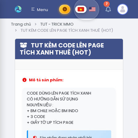
7
thông báo chưa đ
Menu
Trang chủ
TUT - TRICK MMO
TUT KÈM CODE LÊN PAGE TÍCH XANH THUÊ (HOT)
TUT KÈM CODE LÊN PAGE
TÍCH XANH THUÊ (HOT)
Mô tả sản phẩm:
CODE DÙNG LÊN PAGE TÍCH XANH
CÓ HƯỚNG DẪN SỬ DỤNG
NGUYÊN LIỆU :
+ BM CHILE HOẶC BM INDO
+ 3 CODE
+ GIẤY TỜ UP TÍCH PAGE
Sản phẩm được phân phối bởi