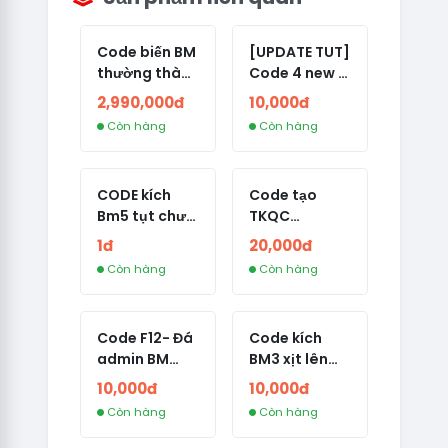
Code biến BM
[UPDATE TUT]
thường thành
Code 4 new -
BM tích xanh
Dành cho
2,990,000đ
10,000đ
page tích
Còn hàng
Còn hàng
thuê
CODE kích
Code tạo
Bm5 tụt chưa
TKQC
tạo tkqc lên
BM2500
1đ
20,000đ
lại Bm2500
không bị
Còn hàng
Còn hàng
spam ACC
Code F12- Đá
Code kích
admin BM
BM3 xịt lên
trước 7 ngày
BM10 New
10,000đ
10,000đ
24/8
Còn hàng
Còn hàng