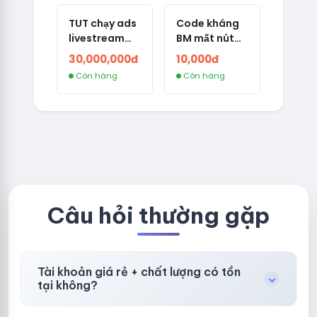
TUT chạy ads
Code kháng
livestream
BM mất nút
cho page
mới nhất
30,000,000đ
10,000đ
thường (VIP)
8/8/2025
Còn hàng
Còn hàng
Câu hỏi thường gặp
Tài khoản giá rẻ + chất lượng có tồn
tại không?