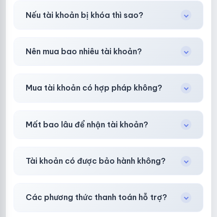
Có, nhưng tại
HotlikeShop.net
chúng tôi luôn
Nếu tài khoản bị khóa thì sao?
ưu tiên chất lượng, bảo hành hơn là giá rẻ nhất.
Trong
30 phút sau khi mua
, chúng tôi sẽ hỗ
Nên mua bao nhiêu tài khoản?
trợ đổi mới hoặc hoàn 100%.
Shop khuyên chuẩn bị thêm 30–50% dự
Mua tài khoản có hợp pháp không?
phòng.
Tùy nền tảng & mục đích. Chúng tôi tư vấn rõ
Mất bao lâu để nhận tài khoản?
ràng trước khi bạn mua.
Gần như
ngay lập tức (5–60 giây)
sau thanh
Tài khoản có được bảo hành không?
toán thành công.
Có, bảo hành
30 phút sau khi mua
theo
chính
Các phương thức thanh toán hỗ trợ?
sách
công khai.