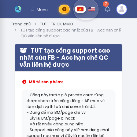
7
thông báo chưa đ
Menu
Trang chủ
TUT - TRICK MMO
TUT tạo cổng support cao nhất của FB - Acc hạn chế
QC vẫn liên hệ được
TUT tạo cổng support cao
nhất của FB - Acc hạn chế QC
vẫn liên hệ được
Mô tả sản phẩm:
- Cổng này trước giờ private chưa từng
được share trên cộng đồng - AE mua về
làm dịch vụ thì bá chủ sever trái đất
- Dùng để mở BM/page die vv
- Lấy lại BM/page bị hack
- Và rất nhiều công dụng nữa
- Support của cổng này VIP hơn dạng chat
support ngu ngơ vì đây là nguồn đến bộ