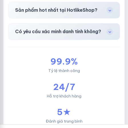
Chuyển khoản ngân hàng, Momo, thẻ cào &
Sản phẩm hot nhất tại HotlikeShop?
các ví điện tử phổ biến.
Facebook, Via bầu cử, BM, Gmail, Tiktok
.
Có yêu cầu xác minh danh tính không?
Không, mọi giao dịch đều đơn giản & nhanh
chóng.
99.9%
Tỷ lệ thành công
24/7
Hỗ trợ khách hàng
5★
Đánh giá trung bình