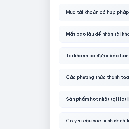
Shop khuyên chuẩn bị thêm 
Mua tài khoản có hợp phá
Tùy nền tảng & mục đích. Chún
Mất bao lâu để nhận tài k
Gần như
ngay lập tức (5–60 
Tài khoản có được bảo hàn
Có, bảo hành
30 phút sau kh
Các phương thức thanh toá
Chuyển khoản ngân hàng, Momo
Sản phẩm hot nhất tại Hot
Facebook, Via bầu cử, BM, G
Có yêu cầu xác minh danh t