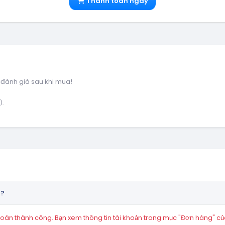
Thanh toán ngay
 đánh giá sau khi mua!
).
n?
án thành công. Bạn xem thông tin tài khoản trong mục "Đơn hàng" củ