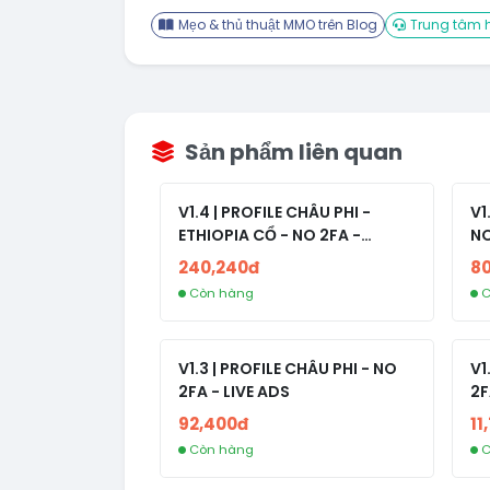
Mẹo & thủ thuật MMO trên Blog
Trung tâm h
Sản phẩm liên quan
V1.4 | PROFILE CHÂU PHI -
V1
ETHIOPIA CỔ - NO 2FA -
NO
RANDOM BẠN BÈ
240,240đ
8
Còn hàng
C
V1.3 | PROFILE CHÂU PHI - NO
V1
2FA - LIVE ADS
2F
92,400đ
11
Còn hàng
C