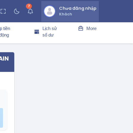
7
thông báo chưa đọc
Chưa đăng nhập
Khách
p tiền
Lịch sử
More
 động
số dư
AIN