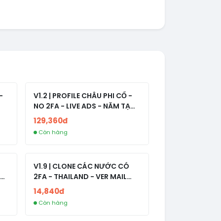
-
V1.2 | PROFILE CHÂU PHI CỔ -
NO 2FA - LIVE ADS - NĂM TẠO
2008-2024
129,360đ
Còn hàng
V1.9 | CLONE CÁC NƯỚC CÓ
2FA - THAILAND - VER MAIL
R
FVIAINBOXES.COM - CLONE
14,840đ
NEW KHÔNG BẢO HÀNH LOCAL
Còn hàng
AL