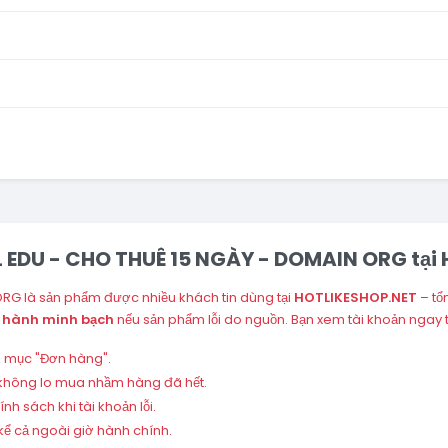
IL EDU - CHO THUÊ 15 NGÀY - DOMAIN ORG tạ
ORG là sản phẩm được nhiều khách tin dùng tại
HOTLIKESHOP.NET
– tổ
 hành minh bạch
nếu sản phẩm lỗi do nguồn. Bạn xem tài khoản ngay
ng mục "Đơn hàng".
 – không lo mua nhầm hàng đã hết.
h sách khi tài khoản lỗi.
ể cả ngoài giờ hành chính.