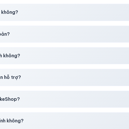
30–50% dự phòng.
p không?
g tôi tư vấn rõ ràng trước khi bạn mua.
hoản?
giây)
sau thanh toán thành công.
h không?
i mua
theo
chính sách
công khai.
n hỗ trợ?
, thẻ cào & các ví điện tử phổ biến.
likeShop?
mail, Tiktok
.
ính không?