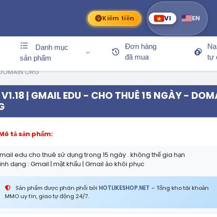
Kiếm tiền
VI
EN
Đơn hàng
Nạ
Danh mục
đã mua
tự
sản phẩm
- DOMAIN ORG
V1.18 | GMAIL EDU - CHO THUÊ 15 NGÀY - DOM
G
Mô tả sản phẩm:
mail edu cho thuê sử dụng trong 15 ngày . không thể gia hạn
inh dạng : Gmail | mật khẩu | Gmail ảo khôi phục
Sản phẩm được phân phối bởi
HOTLIKESHOP.NET
– Tổng kho tài khoản
MMO uy tín, giao tự động 24/7.