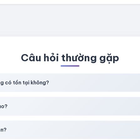
Câu hỏi thường gặp
ng có tồn tại không?
t
chúng tôi luôn ưu tiên chất lượng, bảo hành hơn là giá rẻ nhất
ao?
chúng tôi sẽ hỗ trợ đổi mới hoặc hoàn 100%.
ản?