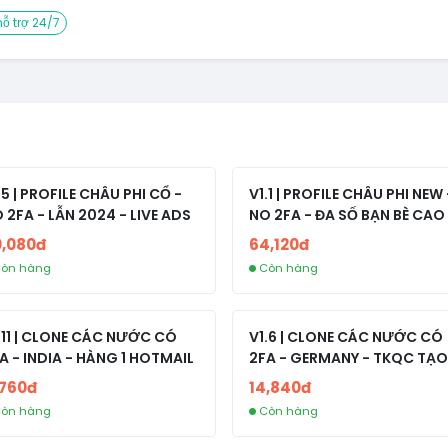
ỗ trợ 24/7
.5 | PROFILE CHÂU PHI CỔ -
V1.1 | PROFILE CHÂU PHI NEW 
 2FA - LẪN 2024 - LIVE ADS
NO 2FA - ĐA SỐ BẠN BÈ CAO
0,080đ
64,120đ
òn hàng
Còn hàng
.11 | CLONE CÁC NƯỚC CÓ
V1.6 | CLONE CÁC NƯỚC CÓ
A - INDIA - HÀNG 1 HOTMAIL
2FA - GERMANY - TKQC TẠO
TRÊN 3 NGÀY - LIVE ADS - VE
,760đ
14,840đ
fviainboxes.com - CLONE
òn hàng
Còn hàng
NEW KHÔNG BẢO HÀNH LOC