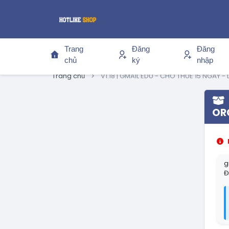
Trang
Đăng
Đăng
chủ
ký
nhập
Trang chủ
V1.18 | GMAIL EDU - CHO THUÊ 15 NGÀY 
OR
g
Đ