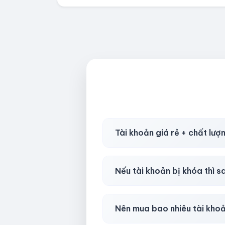
Tài khoản giá rẻ + chất lượ
Có, nhưng tại
HotlikeShop.ne
Nếu tài khoản bị khóa thì s
Trong
30 phút sau khi mua
, 
Nên mua bao nhiêu tài kho