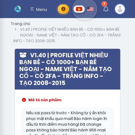
7
thông báo chưa đ
Menu
Trang chủ
V1.40 | PROFILE VIỆT NHIỀU BẠN BÈ - CÓ 1000+ BẠN BÈ
NGOẠI - NAME VIỆT - NĂM TẠO CỔ - CÓ 2FA - TRẮNG
INFO - TẠO 2008-2015
V1.40 | PROFILE VIỆT NHIỀU
BẠN BÈ - CÓ 1000+ BẠN BÈ
NGOẠI - NAME VIỆT - NĂM TẠO
CỔ - CÓ 2FA - TRẮNG INFO -
TẠO 2008-2015
Mô tả sản phẩm:
Nếu sai pass từ trước - Không tự ý ấn khôi
phục mật khẩu qua mail| Bảo hành login 1h
đầu từ thời điểm mua hàng| Đã change
pass không bảo hành| Bảo hành 956 mail