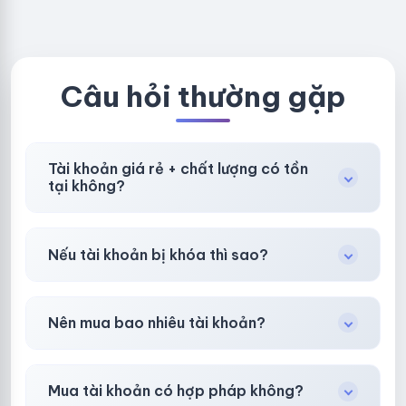
om - CLONE
BẢO HÀNH
NEW KHÔNG
LOCAL
BẢO HÀNH
LOCAL
Câu hỏi thường gặp
Tài khoản giá rẻ + chất lượng có tồn
tại không?
Có, nhưng tại
HotlikeShop.net
chúng tôi luôn
Nếu tài khoản bị khóa thì sao?
ưu tiên chất lượng, bảo hành hơn là giá rẻ nhất.
Trong
30 phút sau khi mua
, chúng tôi sẽ hỗ
Nên mua bao nhiêu tài khoản?
trợ đổi mới hoặc hoàn 100%.
Shop khuyên chuẩn bị thêm 30–50% dự
Mua tài khoản có hợp pháp không?
phòng.