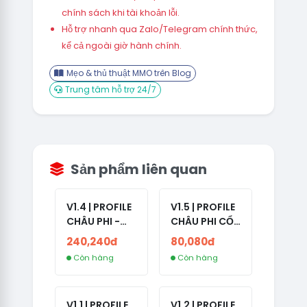
chính sách khi tài khoản lỗi.
Hỗ trợ nhanh qua Zalo/Telegram chính thức,
kể cả ngoài giờ hành chính.
Mẹo & thủ thuật MMO trên Blog
Trung tâm hỗ trợ 24/7
Sản phẩm liên quan
V1.4 | PROFILE
V1.5 | PROFILE
CHÂU PHI -
CHÂU PHI CỔ
ETHIOPIA CỔ -
- NO 2FA -
240,240đ
80,080đ
NO 2FA -
LẪN 2024 -
Còn hàng
Còn hàng
RANDOM BẠN
LIVE ADS
BÈ
V1.1 | PROFILE
V1.2 | PROFILE