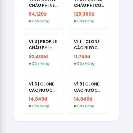
CHÂU PHI NEW
CHÂU PHI CỔ
- NO 2FA - ĐA
- NO 2FA -
64,120đ
129,360đ
SỐ BẠN BÈ
LIVE ADS -
Còn hàng
Còn hàng
CAO
NĂM TẠO
2008-2024
V1.3 | PROFILE
V1.11 | CLONE
CHÂU PHI -
CÁC NƯỚC
NO 2FA - LIVE
CÓ 2FA -
92,400đ
11,760đ
ADS
INDIA - HÀNG
Còn hàng
Còn hàng
1 HOTMAIL
V1.6 | CLONE
V1.9 | CLONE
CÁC NƯỚC
CÁC NƯỚC
CÓ 2FA -
CÓ 2FA -
14,840đ
14,840đ
GERMANY -
THAILAND -
Còn hàng
Còn hàng
TKQC TẠO
VER MAIL
TRÊN 3 NGÀY -
FVIAINBOXES.
LIVE ADS - VER
COM - CLONE
fviainboxes.c
NEW KHÔNG