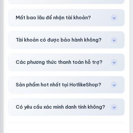
Tùy nền tảng & mục đích. Chúng tôi tư vấn rõ
Mất bao lâu để nhận tài khoản?
ràng trước khi bạn mua.
Gần như
ngay lập tức (5–60 giây)
sau thanh
Tài khoản có được bảo hành không?
toán thành công.
Có, bảo hành
30 phút sau khi mua
theo
chính
Các phương thức thanh toán hỗ trợ?
sách
công khai.
Chuyển khoản ngân hàng, Momo, thẻ cào &
Sản phẩm hot nhất tại HotlikeShop?
các ví điện tử phổ biến.
Facebook, Via bầu cử, BM, Gmail, Tiktok
.
Có yêu cầu xác minh danh tính không?
Không, mọi giao dịch đều đơn giản & nhanh
chóng.