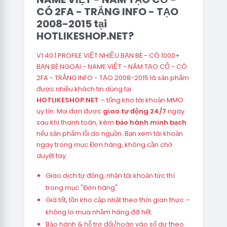
CÓ 2FA - TRẮNG INFO - TẠO
2008-2015 tại
HOTLIKESHOP.NET?
V1.40 | PROFILE VIỆT NHIỀU BẠN BÈ - CÓ 1000+
BẠN BÈ NGOẠI - NAME VIỆT - NĂM TẠO CỔ - CÓ
2FA - TRẮNG INFO - TẠO 2008-2015 là sản phẩm
được nhiều khách tin dùng tại
HOTLIKESHOP.NET
– tổng kho tài khoản MMO
uy tín. Mọi đơn được
giao tự động 24/7
ngay
sau khi thanh toán, kèm
bảo hành minh bạch
nếu sản phẩm lỗi do nguồn. Bạn xem tài khoản
ngay trong mục Đơn hàng, không cần chờ
duyệt tay.
Giao dịch tự động, nhận tài khoản tức thì
trong mục "Đơn hàng".
Giá tốt, tồn kho cập nhật theo thời gian thực –
không lo mua nhầm hàng đã hết.
Bảo hành & hỗ trợ đổi/hoàn vào số dư theo