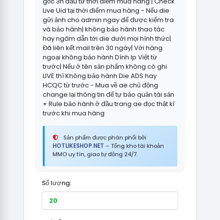
gốc 3h đầu từ thời điểm mua hàng | Check
Live Uid tại thời điểm mua hàng - Nếu die
gửi ảnh cho admin ngay để được kiểm tra
và bảo hành| không bảo hành thao tác
hay ngâm dẫn tới die dưới mọi hình thức|
Đã liên kết mail trên 30 ngày| Với hàng
ngoại không bảo hành Dính Ip Việt từ
trước| Nếu ở tên sản phẩm không có ghi
LIVE thì Không bảo hành Die ADS hay
HCQC từ trước - Mua về ae chủ động
change lại thông tin để tự bảo quản tài sản
+ Rule bảo hành ở đầu trang ae đọc thật kĩ
trước khi mua hàng
Sản phẩm được phân phối bởi
HOTLIKESHOP.NET
– Tổng kho tài khoản
MMO uy tín, giao tự động 24/7.
Số lượng: