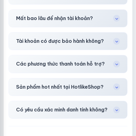
Tùy nền tảng & mục đích. Chúng tôi tư vấn rõ
Mất bao lâu để nhận tài khoản?
ràng trước khi bạn mua.
Gần như
ngay lập tức (5–60 giây)
sau thanh
Tài khoản có được bảo hành không?
toán thành công.
Có, bảo hành
30 phút sau khi mua
theo
chính
Các phương thức thanh toán hỗ trợ?
sách
công khai.
Chuyển khoản ngân hàng, Momo, thẻ cào &
Sản phẩm hot nhất tại HotlikeShop?
các ví điện tử phổ biến.
Facebook, Via bầu cử, BM, Gmail, Tiktok
.
Có yêu cầu xác minh danh tính không?
Không, mọi giao dịch đều đơn giản & nhanh
chóng.