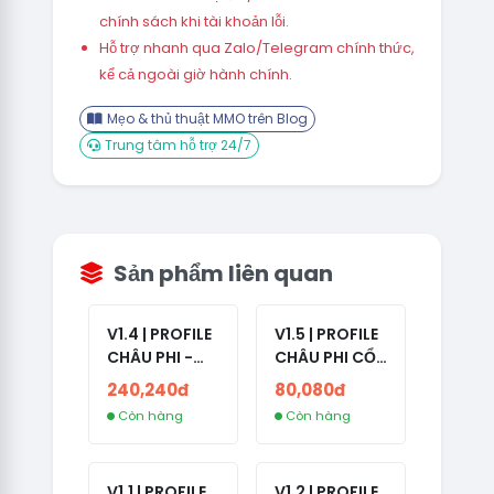
chính sách khi tài khoản lỗi.
Hỗ trợ nhanh qua Zalo/Telegram chính thức,
kể cả ngoài giờ hành chính.
Mẹo & thủ thuật MMO trên Blog
Trung tâm hỗ trợ 24/7
Sản phẩm liên quan
V1.4 | PROFILE
V1.5 | PROFILE
CHÂU PHI -
CHÂU PHI CỔ
ETHIOPIA CỔ -
- NO 2FA -
240,240đ
80,080đ
NO 2FA -
LẪN 2024 -
Còn hàng
Còn hàng
RANDOM BẠN
LIVE ADS
BÈ
V1.1 | PROFILE
V1.2 | PROFILE