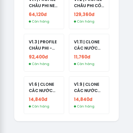
CHÂU PHI NEW
CHÂU PHI CỔ
- NO 2FA - ĐA
- NO 2FA -
64,120đ
129,360đ
SỐ BẠN BÈ
LIVE ADS -
Còn hàng
Còn hàng
CAO
NĂM TẠO
2008-2024
V1.3 | PROFILE
V1.11 | CLONE
CHÂU PHI -
CÁC NƯỚC
NO 2FA - LIVE
CÓ 2FA -
92,400đ
11,760đ
ADS
INDIA - HÀNG
Còn hàng
Còn hàng
1 HOTMAIL
V1.6 | CLONE
V1.9 | CLONE
CÁC NƯỚC
CÁC NƯỚC
CÓ 2FA -
CÓ 2FA -
14,840đ
14,840đ
GERMANY -
THAILAND -
Còn hàng
Còn hàng
TKQC TẠO
VER MAIL
TRÊN 3 NGÀY -
FVIAINBOXES.
LIVE ADS - VER
COM - CLONE
fviainboxes.c
NEW KHÔNG