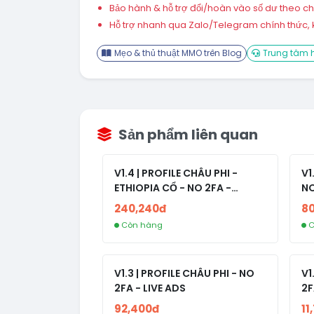
Bảo hành & hỗ trợ đổi/hoàn vào số dư theo chín
Hỗ trợ nhanh qua Zalo/Telegram chính thức, k
Mẹo & thủ thuật MMO trên Blog
Trung tâm h
Sản phẩm liên quan
V1.4 | PROFILE CHÂU PHI -
V1
ETHIOPIA CỔ - NO 2FA -
NO
RANDOM BẠN BÈ
240,240đ
8
Còn hàng
C
V1.3 | PROFILE CHÂU PHI - NO
V1
2FA - LIVE ADS
2F
92,400đ
11