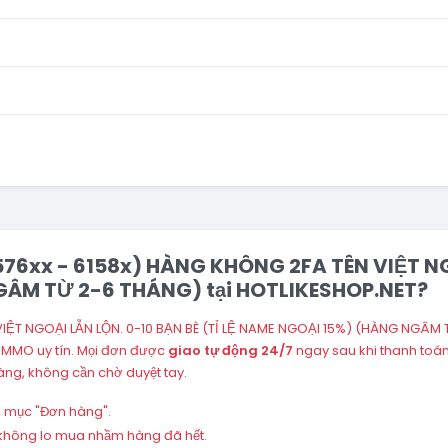
1576xx - 6158x) HÀNG KHÔNG 2FA TÊN VIỆT NG
GÂM TỪ 2-6 THÁNG) tại HOTLIKESHOP.NET?
 VIỆT NGOẠI LẪN LỘN. 0-10 BẠN BÈ (TỈ LỆ NAME NGOẠI 15%) (HÀNG NGÂM 
n MMO uy tín. Mọi đơn được
giao tự động 24/7
ngay sau khi thanh toá
ng, không cần chờ duyệt tay.
ng mục "Đơn hàng".
 – không lo mua nhầm hàng đã hết.