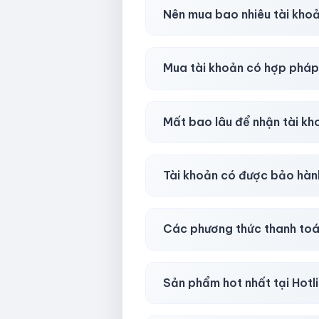
Trong
30 phút sau khi mua
, 
Nên mua bao nhiêu tài kho
Shop khuyên chuẩn bị thêm 
Mua tài khoản có hợp phá
Tùy nền tảng & mục đích. Chún
Mất bao lâu để nhận tài k
Gần như
ngay lập tức (5–60 
Tài khoản có được bảo hàn
Có, bảo hành
30 phút sau kh
Các phương thức thanh toá
Chuyển khoản ngân hàng, Momo
Sản phẩm hot nhất tại Hot