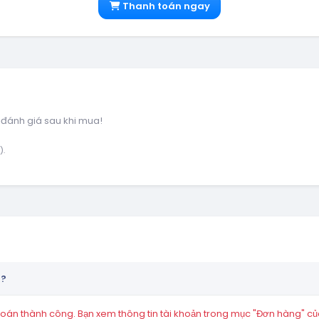
Thanh toán ngay
 đánh giá sau khi mua!
).
n?
án thành công. Bạn xem thông tin tài khoản trong mục "Đơn hàng" củ