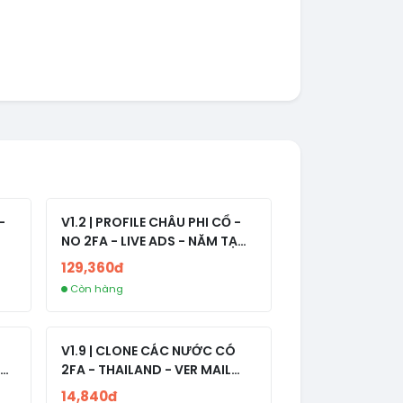
-
V1.2 | PROFILE CHÂU PHI CỔ -
NO 2FA - LIVE ADS - NĂM TẠO
2008-2024
129,360đ
Còn hàng
V1.9 | CLONE CÁC NƯỚC CÓ
2FA - THAILAND - VER MAIL
R
FVIAINBOXES.COM - CLONE
14,840đ