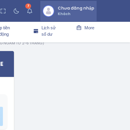
7
thông báo chưa đọc
Chưa đăng nhập
Khách
p tiền
Lịch sử
More
 động
số dư
HÀNG NGÂM TỪ 2-6 THÁNG)
ME