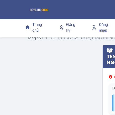
Trang
Đăng
Đăng
chủ
ký
nhập
Trang chủ
X5 - (UID 61576xx - 6158x) HÀNG KHÔN
TÊN
NG
F