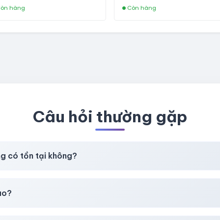
fviainboxes.com - CLONE
òn hàng
Còn hàng
NEW KHÔNG BẢO HÀNH LOC
Câu hỏi thường gặp
ng có tồn tại không?
t
chúng tôi luôn ưu tiên chất lượng, bảo hành hơn là giá rẻ nhất
ao?