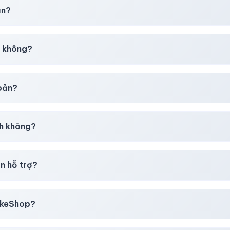
chúng tôi sẽ hỗ trợ đổi mới hoặc hoàn 100%.
ản?
30–50% dự phòng.
p không?
g tôi tư vấn rõ ràng trước khi bạn mua.
hoản?
giây)
sau thanh toán thành công.
h không?
i mua
theo
chính sách
công khai.
n hỗ trợ?
, thẻ cào & các ví điện tử phổ biến.
likeShop?