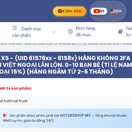
Kiếm tiền
VI
EN
Đơn hàng
Nạ
Danh mục
đã mua
tự
sản phẩm
G 2FA TÊN VIỆT NGOẠI LẪN LỘN. 0-10 BẠN BÈ (TỈ LỆ NAME NGOẠI 15%) (
X5 - (UID 61576xx - 6158x) HÀNG KHÔNG 2FA
 VIỆT NGOẠI LẪN LỘN. 0-10 BẠN BÈ (TỈ LỆ NA
OẠI 15%) (HÀNG NGÂM TỪ 2-6 THÁNG)
Mô tả sản phẩm:
ull hotmail trust
Sản phẩm được phân phối bởi
HOTLIKESHOP.NET
– Tổng kho tài khoản
MMO uy tín, giao tự động 24/7.