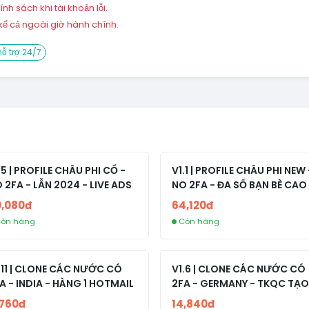
h sách khi tài khoản lỗi.
ể cả ngoài giờ hành chính.
ỗ trợ 24/7
.5 | PROFILE CHÂU PHI CỔ -
V1.1 | PROFILE CHÂU PHI NEW 
 2FA - LẪN 2024 - LIVE ADS
NO 2FA - ĐA SỐ BẠN BÈ CAO
0,080đ
64,120đ
òn hàng
Còn hàng
.11 | CLONE CÁC NƯỚC CÓ
V1.6 | CLONE CÁC NƯỚC CÓ
A - INDIA - HÀNG 1 HOTMAIL
2FA - GERMANY - TKQC TẠO
TRÊN 3 NGÀY - LIVE ADS - VE
,760đ
14,840đ