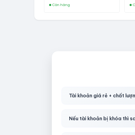
Còn hàng
C
Tài khoản giá rẻ + chất lượ
Có, nhưng tại
HotlikeShop.ne
Nếu tài khoản bị khóa thì s