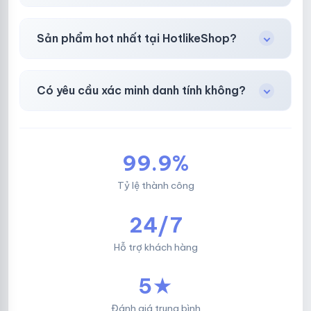
Chuyển khoản ngân hàng, Momo, thẻ cào &
Sản phẩm hot nhất tại HotlikeShop?
các ví điện tử phổ biến.
Facebook, Via bầu cử, BM, Gmail, Tiktok
.
Có yêu cầu xác minh danh tính không?
Không, mọi giao dịch đều đơn giản & nhanh
chóng.
99.9%
Tỷ lệ thành công
24/7
Hỗ trợ khách hàng
5★
Đánh giá trung bình