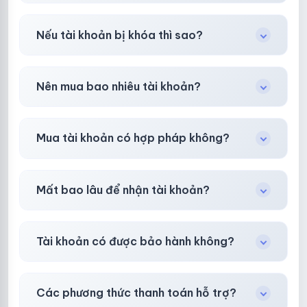
Có, nhưng tại
HotlikeShop.net
chúng tôi luôn
Nếu tài khoản bị khóa thì sao?
ưu tiên chất lượng, bảo hành hơn là giá rẻ nhất.
Trong
30 phút sau khi mua
, chúng tôi sẽ hỗ
Nên mua bao nhiêu tài khoản?
trợ đổi mới hoặc hoàn 100%.
Shop khuyên chuẩn bị thêm 30–50% dự
Mua tài khoản có hợp pháp không?
phòng.
Tùy nền tảng & mục đích. Chúng tôi tư vấn rõ
Mất bao lâu để nhận tài khoản?
ràng trước khi bạn mua.
Gần như
ngay lập tức (5–60 giây)
sau thanh
Tài khoản có được bảo hành không?
toán thành công.
Có, bảo hành
30 phút sau khi mua
theo
chính
Các phương thức thanh toán hỗ trợ?
sách
công khai.