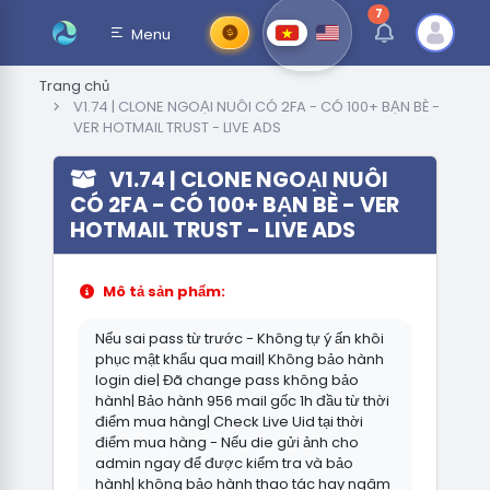
7
thông báo chưa đ
Menu
Trang chủ
V1.74 | CLONE NGOẠI NUÔI CÓ 2FA - CÓ 100+ BẠN BÈ -
VER HOTMAIL TRUST - LIVE ADS
V1.74 | CLONE NGOẠI NUÔI
CÓ 2FA - CÓ 100+ BẠN BÈ - VER
HOTMAIL TRUST - LIVE ADS
Mô tả sản phẩm:
Nếu sai pass từ trước - Không tự ý ấn khôi
phục mật khẩu qua mail| Không bảo hành
login die| Đã change pass không bảo
hành| Bảo hành 956 mail gốc 1h đầu từ thời
điểm mua hàng| Check Live Uid tại thời
điểm mua hàng - Nếu die gửi ảnh cho
admin ngay để được kiểm tra và bảo
hành| không bảo hành thao tác hay ngâm