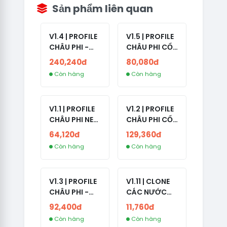
Sản phẩm liên quan
V1.4 | PROFILE
V1.5 | PROFILE
CHÂU PHI -
CHÂU PHI CỔ
ETHIOPIA CỔ -
- NO 2FA -
240,240đ
80,080đ
NO 2FA -
LẪN 2024 -
Còn hàng
Còn hàng
RANDOM BẠN
LIVE ADS
BÈ
V1.1 | PROFILE
V1.2 | PROFILE
CHÂU PHI NEW
CHÂU PHI CỔ
- NO 2FA - ĐA
- NO 2FA -
64,120đ
129,360đ
SỐ BẠN BÈ
LIVE ADS -
Còn hàng
Còn hàng
CAO
NĂM TẠO
2008-2024
V1.3 | PROFILE
V1.11 | CLONE
CHÂU PHI -
CÁC NƯỚC
NO 2FA - LIVE
CÓ 2FA -
92,400đ
11,760đ
ADS
INDIA - HÀNG
Còn hàng
Còn hàng
1 HOTMAIL