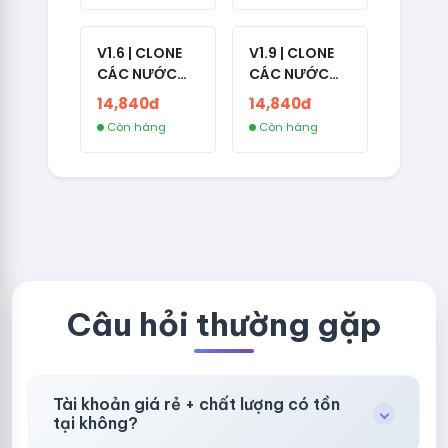
V1.6 | CLONE
V1.9 | CLONE
CÁC NƯỚC
CÁC NƯỚC
CÓ 2FA -
CÓ 2FA -
14,840đ
14,840đ
GERMANY -
THAILAND -
Còn hàng
Còn hàng
TKQC TẠO
VER MAIL
TRÊN 3 NGÀY -
FVIAINBOXES.
LIVE ADS - VER
COM - CLONE
fviainboxes.c
NEW KHÔNG
om - CLONE
BẢO HÀNH
NEW KHÔNG
LOCAL
BẢO HÀNH
LOCAL
Câu hỏi thường gặp
Tài khoản giá rẻ + chất lượng có tồn
tại không?