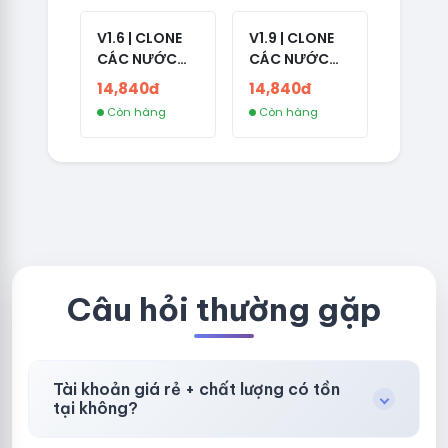
V1.6 | CLONE
V1.9 | CLONE
CÁC NƯỚC
CÁC NƯỚC
CÓ 2FA -
CÓ 2FA -
14,840đ
14,840đ
GERMANY -
THAILAND -
Còn hàng
Còn hàng
TKQC TẠO
VER MAIL
TRÊN 3 NGÀY -
FVIAINBOXES.
LIVE ADS - VER
COM - CLONE
fviainboxes.c
NEW KHÔNG
om - CLONE
BẢO HÀNH
NEW KHÔNG
LOCAL
BẢO HÀNH
LOCAL
Câu hỏi thường gặp
Tài khoản giá rẻ + chất lượng có tồn
tại không?