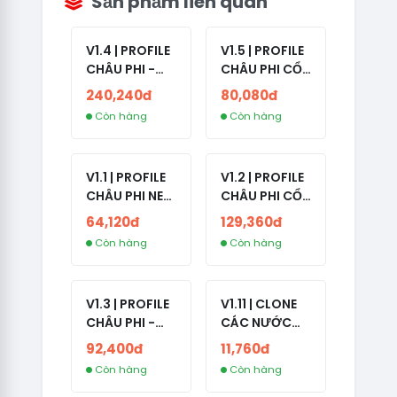
Sản phẩm liên quan
V1.4 | PROFILE
V1.5 | PROFILE
CHÂU PHI -
CHÂU PHI CỔ
ETHIOPIA CỔ -
- NO 2FA -
240,240đ
80,080đ
NO 2FA -
LẪN 2024 -
Còn hàng
Còn hàng
RANDOM BẠN
LIVE ADS
BÈ
V1.1 | PROFILE
V1.2 | PROFILE
CHÂU PHI NEW
CHÂU PHI CỔ
- NO 2FA - ĐA
- NO 2FA -
64,120đ
129,360đ
SỐ BẠN BÈ
LIVE ADS -
Còn hàng
Còn hàng
CAO
NĂM TẠO
2008-2024
V1.3 | PROFILE
V1.11 | CLONE
CHÂU PHI -
CÁC NƯỚC
NO 2FA - LIVE
CÓ 2FA -
92,400đ
11,760đ
ADS
INDIA - HÀNG
Còn hàng
Còn hàng
1 HOTMAIL