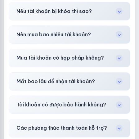
Có, nhưng tại
HotlikeShop.net
chúng tôi luôn
Nếu tài khoản bị khóa thì sao?
ưu tiên chất lượng, bảo hành hơn là giá rẻ nhất.
Trong
30 phút sau khi mua
, chúng tôi sẽ hỗ
Nên mua bao nhiêu tài khoản?
trợ đổi mới hoặc hoàn 100%.
Shop khuyên chuẩn bị thêm 30–50% dự
Mua tài khoản có hợp pháp không?
phòng.
Tùy nền tảng & mục đích. Chúng tôi tư vấn rõ
Mất bao lâu để nhận tài khoản?
ràng trước khi bạn mua.
Gần như
ngay lập tức (5–60 giây)
sau thanh
Tài khoản có được bảo hành không?
toán thành công.
Có, bảo hành
30 phút sau khi mua
theo
chính
Các phương thức thanh toán hỗ trợ?
sách
công khai.