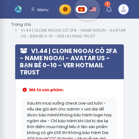
7
thông báo chưa đ
Menu
Trang chủ
V1.44 | CLONE NGOẠI CÓ 2FA - NAME NGOẠI - AVATAR
US - BẠN BÈ 0-10 - VER HOTMAIL TRUST
V1.44 | CLONE NGOẠI CÓ 2FA
- NAME NGOẠI - AVATAR US -
BẠN BÈ 0-10 - VER HOTMAIL
TRUST
Mô tả sản phẩm:
Sau khi mua xuống check Live uid luôn -
nếu die gửi ảnh cho admin + uid die để
được bảo hành| Không bảo hành login hay
ngâm die - Chỉ bảo hành khi Uid bị die tại
thời điểm mua hàng| Nếu ở tên sản phẩm
không có ghi LIVE thì Không bảo hành Die
ADS hay HCQC từ trước - Mua về ae chủ