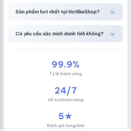
Chuyển khoản ngân hàng, Momo, thẻ cào &
Sản phẩm hot nhất tại HotlikeShop?
các ví điện tử phổ biến.
Facebook, Via bầu cử, BM, Gmail, Tiktok
.
Có yêu cầu xác minh danh tính không?
Không, mọi giao dịch đều đơn giản & nhanh
chóng.
99.9%
Tỷ lệ thành công
24/7
Hỗ trợ khách hàng
5★
Đánh giá trung bình