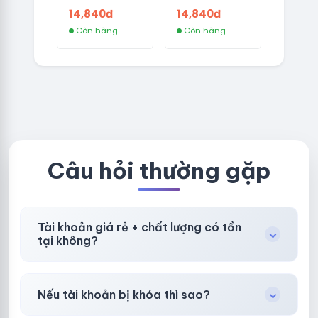
CÓ 2FA -
CÓ 2FA -
14,840đ
14,840đ
GERMANY -
THAILAND -
Còn hàng
Còn hàng
TKQC TẠO
VER MAIL
TRÊN 3 NGÀY -
FVIAINBOXES.
LIVE ADS - VER
COM - CLONE
fviainboxes.c
NEW KHÔNG
om - CLONE
BẢO HÀNH
NEW KHÔNG
LOCAL
BẢO HÀNH
LOCAL
Câu hỏi thường gặp
Tài khoản giá rẻ + chất lượng có tồn
tại không?
Có, nhưng tại
HotlikeShop.net
chúng tôi luôn
Nếu tài khoản bị khóa thì sao?
ưu tiên chất lượng, bảo hành hơn là giá rẻ nhất.