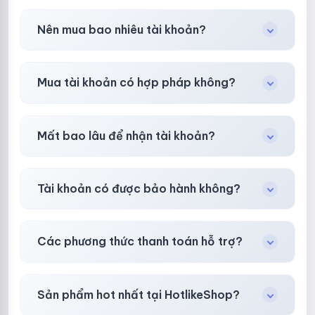
Trong
30 phút sau khi mua
, chúng tôi sẽ hỗ
Nên mua bao nhiêu tài khoản?
trợ đổi mới hoặc hoàn 100%.
Shop khuyên chuẩn bị thêm 30–50% dự
Mua tài khoản có hợp pháp không?
phòng.
Tùy nền tảng & mục đích. Chúng tôi tư vấn rõ
Mất bao lâu để nhận tài khoản?
ràng trước khi bạn mua.
Gần như
ngay lập tức (5–60 giây)
sau thanh
Tài khoản có được bảo hành không?
toán thành công.
Có, bảo hành
30 phút sau khi mua
theo
chính
Các phương thức thanh toán hỗ trợ?
sách
công khai.
Chuyển khoản ngân hàng, Momo, thẻ cào &
Sản phẩm hot nhất tại HotlikeShop?
các ví điện tử phổ biến.