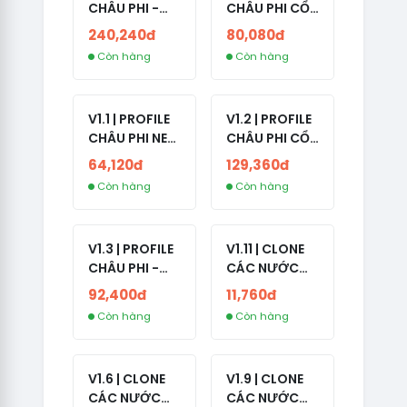
CHÂU PHI -
CHÂU PHI CỔ
ETHIOPIA CỔ -
- NO 2FA -
240,240đ
80,080đ
NO 2FA -
LẪN 2024 -
Còn hàng
Còn hàng
RANDOM BẠN
LIVE ADS
BÈ
V1.1 | PROFILE
V1.2 | PROFILE
CHÂU PHI NEW
CHÂU PHI CỔ
- NO 2FA - ĐA
- NO 2FA -
64,120đ
129,360đ
SỐ BẠN BÈ
LIVE ADS -
Còn hàng
Còn hàng
CAO
NĂM TẠO
2008-2024
V1.3 | PROFILE
V1.11 | CLONE
CHÂU PHI -
CÁC NƯỚC
NO 2FA - LIVE
CÓ 2FA -
92,400đ
11,760đ
ADS
INDIA - HÀNG
Còn hàng
Còn hàng
1 HOTMAIL
V1.6 | CLONE
V1.9 | CLONE
CÁC NƯỚC
CÁC NƯỚC