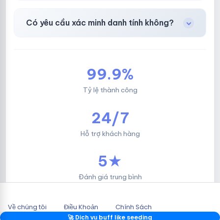
Facebook, Via bầu cử, BM, Gmail, Tiktok
.
Có yêu cầu xác minh danh tính không?
Không, mọi giao dịch đều đơn giản & nhanh
chóng.
99.9%
Tỷ lệ thành công
24/7
Hỗ trợ khách hàng
5★
Đánh giá trung bình
Về chúng tôi
Điều Khoản
Chính Sách
2026 © HOTLIKESHOP.NET.
🚀 Dịch vụ buff like seeding