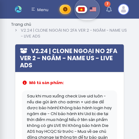
7
thông báo chưa đ
Menu
Trang chủ
V2.24 | CLONE NGOẠI NO 2FA VER 2 - NGÂM - NAME US
- LIVE ADS
V2.24 | CLONE NGOẠI NO 2FA
VER 2 - NGÂM - NAME US - LIVE
ADS
Mô tả sản phẩm:
Sau khi mua xuống check Live uid luôn -
nếu die gửi ảnh cho admin + uid die để
được bảo hành| Không bảo hành login hay
ngâm die - Chỉ bảo hành khi Uid bị die tại
thời điểm mua hàng| Nếu ở tên sản phẩm
không có ghi LIVE thì Không bảo hành Die
ADS hay HCQC từ trước - Mua về ae chủ
động change lại thông tin để tự bảo quản