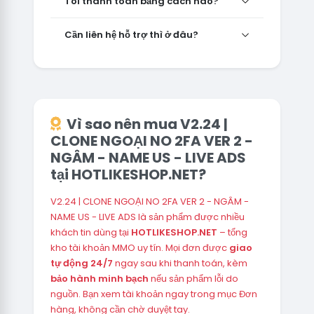
Tôi thanh toán bằng cách nào?
Cần liên hệ hỗ trợ thì ở đâu?
Vì sao nên mua V2.24 |
CLONE NGOẠI NO 2FA VER 2 -
NGÂM - NAME US - LIVE ADS
tại HOTLIKESHOP.NET?
V2.24 | CLONE NGOẠI NO 2FA VER 2 - NGÂM -
NAME US - LIVE ADS là sản phẩm được nhiều
khách tin dùng tại
HOTLIKESHOP.NET
– tổng
kho tài khoản MMO uy tín. Mọi đơn được
giao
tự động 24/7
ngay sau khi thanh toán, kèm
bảo hành minh bạch
nếu sản phẩm lỗi do
nguồn. Bạn xem tài khoản ngay trong mục Đơn
hàng, không cần chờ duyệt tay.