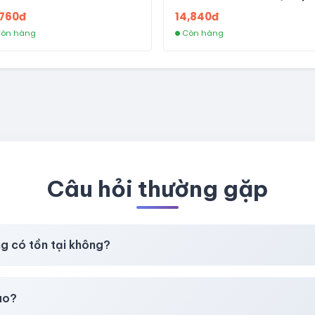
TRÊN 3 NGÀY - LIVE ADS - VE
,760đ
14,840đ
fviainboxes.com - CLONE
òn hàng
Còn hàng
NEW KHÔNG BẢO HÀNH LOC
Câu hỏi thường gặp
ng có tồn tại không?
t
chúng tôi luôn ưu tiên chất lượng, bảo hành hơn là giá rẻ nhất
ao?