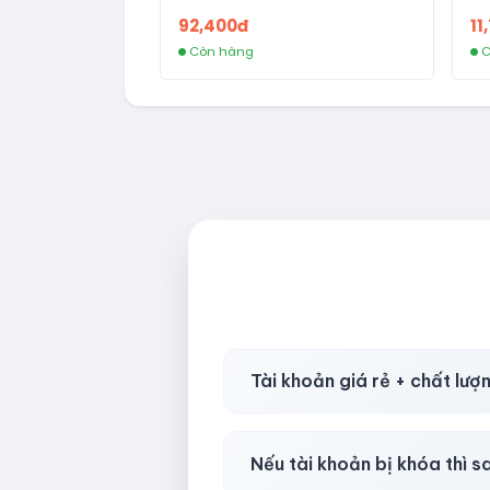
92,400đ
11
Còn hàng
C
Tài khoản giá rẻ + chất lượ
Có, nhưng tại
HotlikeShop.ne
Nếu tài khoản bị khóa thì s