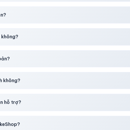
chúng tôi sẽ hỗ trợ đổi mới hoặc hoàn 100%.
ản?
30–50% dự phòng.
p không?
g tôi tư vấn rõ ràng trước khi bạn mua.
hoản?
giây)
sau thanh toán thành công.
h không?
i mua
theo
chính sách
công khai.
n hỗ trợ?
, thẻ cào & các ví điện tử phổ biến.
likeShop?