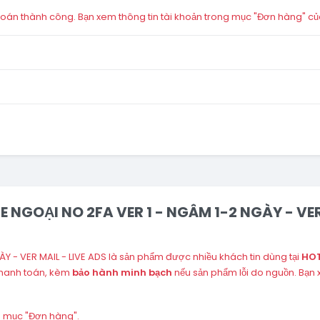
án thành công. Bạn xem thông tin tài khoản trong mục "Đơn hàng" củ
E NGOẠI NO 2FA VER 1 - NGÂM 1-2 NGÀY - VER 
Y - VER MAIL - LIVE ADS là sản phẩm được nhiều khách tin dùng tại
HOT
thanh toán, kèm
bảo hành minh bạch
nếu sản phẩm lỗi do nguồn. Bạn
ng mục "Đơn hàng".