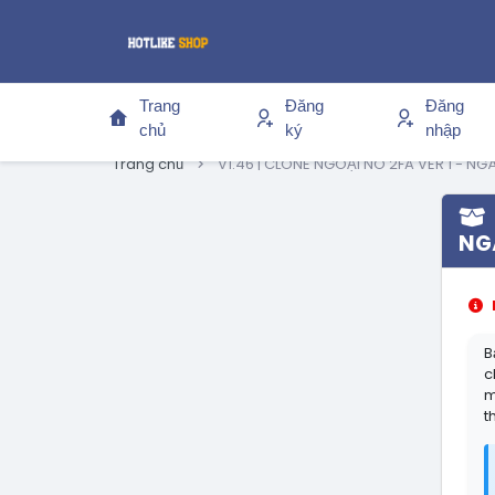
Trang
Đăng
Đăng
chủ
ký
nhập
Trang chủ
V1.46 | CLONE NGOẠI NO 2FA VER 1 - NGÂ
NGÀ
B
c
m
t