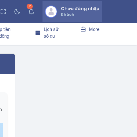
7
thông báo chưa đọc
Chưa đăng nhập
Khách
p tiền
Lịch sử
More
 động
số dư
h