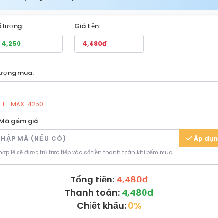
ố lượng:
Giá tiền:
lượng mua:
: 1 - MAX: 4250
Mã giảm giá
Áp dụ
ợp lệ sẽ được trừ trực tiếp vào số tiền thanh toán khi bấm mua.
Tổng tiền:
4,480đ
Thanh toán:
4,480đ
Chiết khấu:
0%