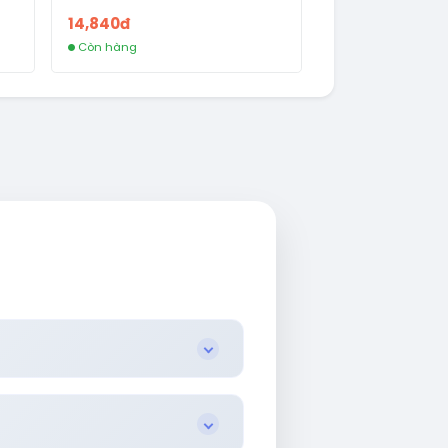
R
FVIAINBOXES.COM - CLONE
14,840đ
NEW KHÔNG BẢO HÀNH LOCAL
Còn hàng
AL
.