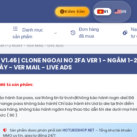
Kiếm tiền
VI
EN
Đơn hàng
Nạ
Danh mục
đã mua
tự
sản phẩm
M 1-2 NGÀY - VER MAIL - LIVE ADS
V1.46 | CLONE NGOẠI NO 2FA VER 1 - NGÂM 1-2
Y - VER MAIL - LIVE ADS
Mô tả sản phẩm:
ảo hành Sai pass, sai thông tin từ trước|Không bảo hành login die| Đã
hange pass không bảo hành| Chỉ bảo hành khi Uid bị die tại thời điểm
ua hàng, không bảo hành ngâm hay thao tác dẫn tới die dưới mọi hìn
hức ( 90 )
Sản phẩm được phân phối bởi
HOTLIKESHOP.NET
– Tổng kho tài khoản
MMO uy tín, giao tự động 24/7.