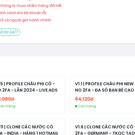
 – không lo mua nhầm hàng đã hết.
h sách khi tài khoản lỗi.
ể cả ngoài giờ hành chính.
ỗ trợ 24/7
.5 | PROFILE CHÂU PHI CỔ -
V1.1 | PROFILE CHÂU PHI NEW 
 2FA - LẪN 2024 - LIVE ADS
NO 2FA - ĐA SỐ BẠN BÈ CAO
0,080đ
64,120đ
òn hàng
Còn hàng
.11 | CLONE CÁC NƯỚC CÓ
V1.6 | CLONE CÁC NƯỚC CÓ
A - INDIA - HÀNG 1 HOTMAIL
2FA - GERMANY - TKQC TẠO