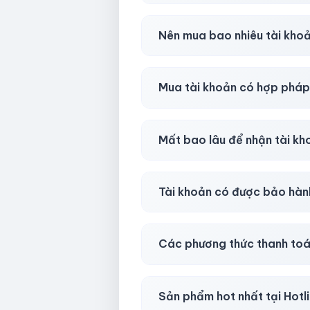
Trong
30 phút sau khi mua
, 
Nên mua bao nhiêu tài kho
Shop khuyên chuẩn bị thêm 
Mua tài khoản có hợp phá
Tùy nền tảng & mục đích. Chún
Mất bao lâu để nhận tài k
Gần như
ngay lập tức (5–60 
Tài khoản có được bảo hàn
Có, bảo hành
30 phút sau kh
Các phương thức thanh toá
Chuyển khoản ngân hàng, Momo
Sản phẩm hot nhất tại Hot