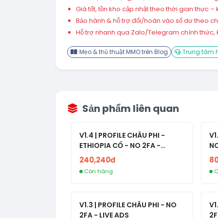
Giá tốt, tồn kho cập nhật theo thời gian thực
Bảo hành & hỗ trợ đổi/hoàn vào số dư theo chín
Hỗ trợ nhanh qua Zalo/Telegram chính thức, k
Mẹo & thủ thuật MMO trên Blog
Trung tâm h
Sản phẩm liên quan
V1.4 | PROFILE CHÂU PHI -
V1
ETHIOPIA CỔ - NO 2FA -
NO
RANDOM BẠN BÈ
240,240đ
8
Còn hàng
C
V1.3 | PROFILE CHÂU PHI - NO
V1
2FA - LIVE ADS
2F