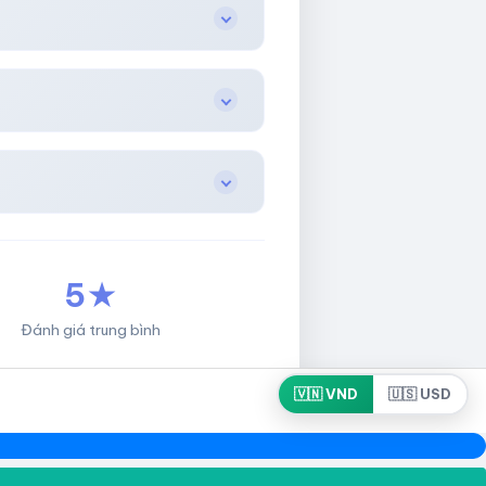
5★
Đánh giá trung bình
🇻🇳 VND
🇺🇸 USD
Developed by HotLikeShop