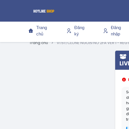
Trang
Đăng
Đăng
chủ
ký
nhập
Trang chủ
V1.51 | CLONE NGOẠI NO 2FA VER 1 - REG
LIV
S
d
h
g
đ
t