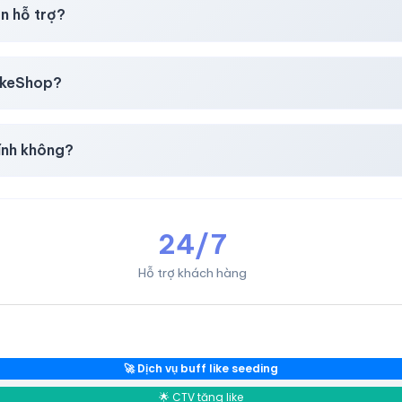
i mua
theo
chính sách
công khai.
n hỗ trợ?
, thẻ cào & các ví điện tử phổ biến.
likeShop?
mail, Tiktok
.
ính không?
giản & nhanh chóng.
24/7
Hỗ trợ khách hàng
🚀 Dịch vụ buff like seeding
🌟 CTV tăng like