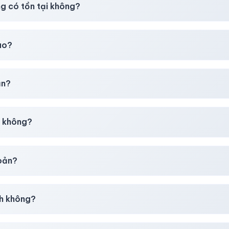
ng có tồn tại không?
t
chúng tôi luôn ưu tiên chất lượng, bảo hành hơn là giá rẻ nhất
ao?
chúng tôi sẽ hỗ trợ đổi mới hoặc hoàn 100%.
ản?
30–50% dự phòng.
p không?
g tôi tư vấn rõ ràng trước khi bạn mua.
hoản?
giây)
sau thanh toán thành công.
h không?