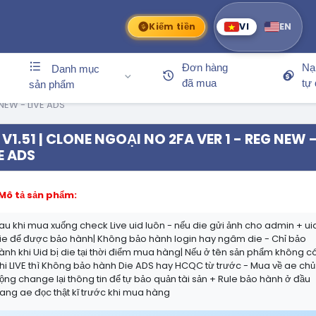
Kiếm tiền
VI
EN
Đơn hàng
Nạ
Danh mục
đã mua
tự
sản phẩm
 NEW - LIVE ADS
V1.51 | CLONE NGOẠI NO 2FA VER 1 - REG NEW 
E ADS
Mô tả sản phẩm:
au khi mua xuống check Live uid luôn - nếu die gửi ảnh cho admin + ui
ie để được bảo hành| Không bảo hành login hay ngâm die - Chỉ bảo
ành khi Uid bị die tại thời điểm mua hàng| Nếu ở tên sản phẩm không c
hi LIVE thì Không bảo hành Die ADS hay HCQC từ trước - Mua về ae chủ
ộng change lại thông tin để tự bảo quản tài sản + Rule bảo hành ở đầu
rang ae đọc thật kĩ trước khi mua hàng