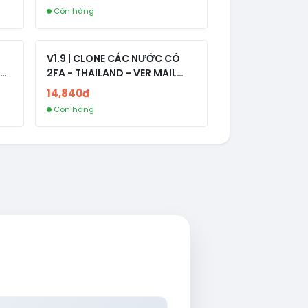
Còn hàng
V1.9 | CLONE CÁC NƯỚC CÓ
2FA - THAILAND - VER MAIL
R
FVIAINBOXES.COM - CLONE
14,840đ
NEW KHÔNG BẢO HÀNH LOCAL
Còn hàng
AL