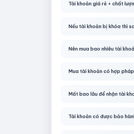
Tài khoản giá rẻ + chất lượ
Có, nhưng tại
HotlikeShop.ne
Nếu tài khoản bị khóa thì s
Trong
30 phút sau khi mua
, 
Nên mua bao nhiêu tài kho
Shop khuyên chuẩn bị thêm 
Mua tài khoản có hợp phá
Tùy nền tảng & mục đích. Chún
Mất bao lâu để nhận tài k
Gần như
ngay lập tức (5–60 
Tài khoản có được bảo hàn