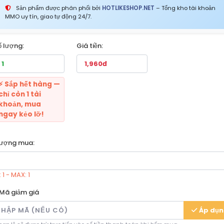
Sản phẩm được phân phối bởi
HOTLIKESHOP.NET
– Tổng kho tài khoản
MMO uy tín, giao tự động 24/7.
ố lượng:
Giá tiền:
⚡ Sắp hết hàng —
chỉ còn 1 tài
khoản, mua
ngay kẻo lỡ!
lượng mua:
 1 - MAX: 1
Mã giảm giá
Áp dụ