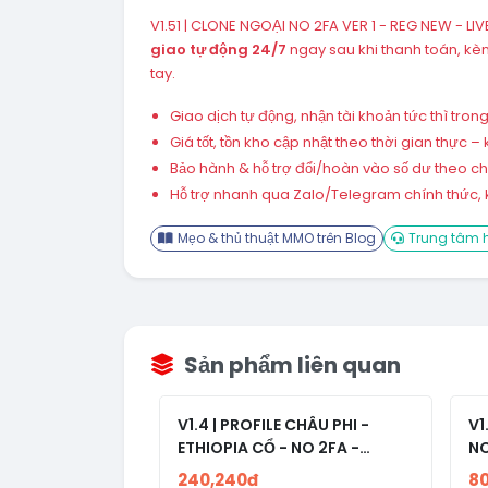
V1.51 | CLONE NGOẠI NO 2FA VER 1 - REG NEW - LI
giao tự động 24/7
ngay sau khi thanh toán, k
tay.
Giao dịch tự động, nhận tài khoản tức thì tro
Giá tốt, tồn kho cập nhật theo thời gian thực
Bảo hành & hỗ trợ đổi/hoàn vào số dư theo chín
Hỗ trợ nhanh qua Zalo/Telegram chính thức, k
Mẹo & thủ thuật MMO trên Blog
Trung tâm h
Sản phẩm liên quan
V1.4 | PROFILE CHÂU PHI -
V1
ETHIOPIA CỔ - NO 2FA -
NO
RANDOM BẠN BÈ
240,240đ
8