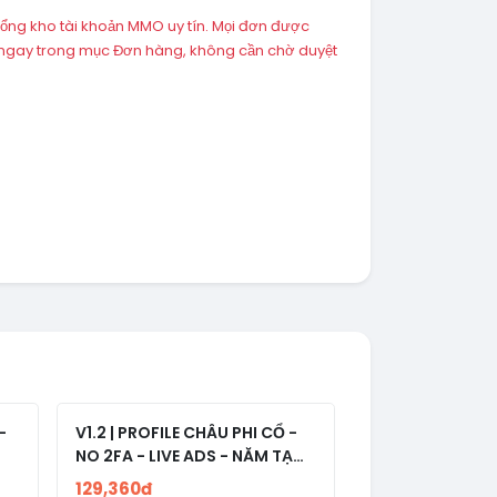
tổng kho tài khoản MMO uy tín. Mọi đơn được
 ngay trong mục Đơn hàng, không cần chờ duyệt
-
V1.2 | PROFILE CHÂU PHI CỔ -
NO 2FA - LIVE ADS - NĂM TẠO
2008-2024
129,360đ