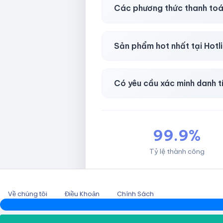
Có, bảo hành
30 phút sau kh
Các phương thức thanh toá
Chuyển khoản ngân hàng, Momo
Sản phẩm hot nhất tại Hot
Facebook, Via bầu cử, BM, G
Có yêu cầu xác minh danh t
Không, mọi giao dịch đều đơn 
99.9%
Tỷ lệ thành công
Về chúng tôi
Điều Khoản
Chính Sách
2026 © HOTLIKESHOP.NET.