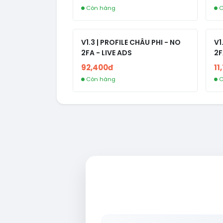
Còn hàng
C
V1.3 | PROFILE CHÂU PHI - NO
V1
2FA - LIVE ADS
2F
92,400đ
11
Còn hàng
C