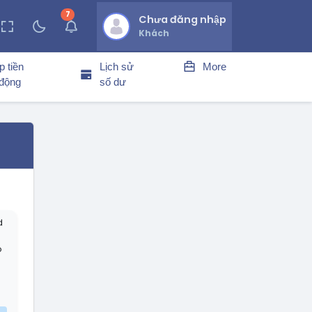
7
thông báo chưa đọc
Chưa đăng nhập
Khách
p tiền
Lịch sử
More
 động
số dư
-
d
ó