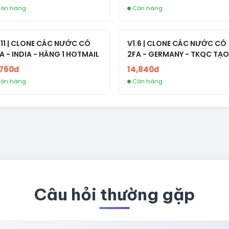
òn hàng
Còn hàng
.11 | CLONE CÁC NƯỚC CÓ
V1.6 | CLONE CÁC NƯỚC CÓ
A - INDIA - HÀNG 1 HOTMAIL
2FA - GERMANY - TKQC TẠO
TRÊN 3 NGÀY - LIVE ADS - VE
,760đ
14,840đ
fviainboxes.com - CLONE
òn hàng
Còn hàng
NEW KHÔNG BẢO HÀNH LOC
Câu hỏi thường gặp