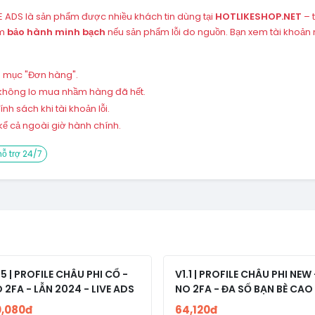
VE ADS là sản phẩm được nhiều khách tin dùng tại
HOTLIKESHOP.NET
– 
èm
bảo hành minh bạch
nếu sản phẩm lỗi do nguồn. Bạn xem tài khoản
ng mục "Đơn hàng".
 – không lo mua nhầm hàng đã hết.
h sách khi tài khoản lỗi.
ể cả ngoài giờ hành chính.
ỗ trợ 24/7
.5 | PROFILE CHÂU PHI CỔ -
V1.1 | PROFILE CHÂU PHI NEW 
 2FA - LẪN 2024 - LIVE ADS
NO 2FA - ĐA SỐ BẠN BÈ CAO
0,080đ
64,120đ