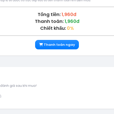
ợp lệ sẽ được trừ trực tiếp vào số tiền thanh toán khi bấm mua.
Tổng tiền:
1,960đ
Thanh toán:
1,960đ
Chiết khấu:
0%
Thanh toán ngay
 đánh giá sau khi mua!
).