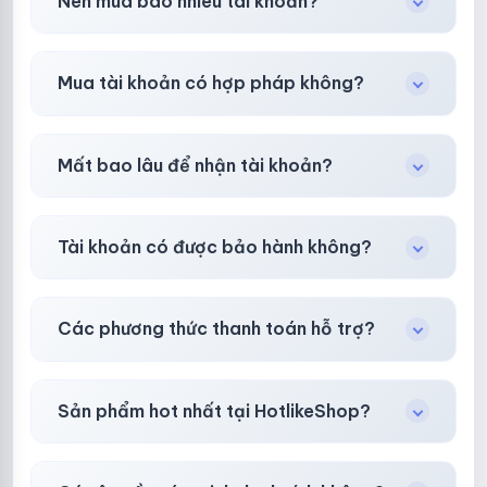
Nên mua bao nhiêu tài khoản?
trợ đổi mới hoặc hoàn 100%.
Shop khuyên chuẩn bị thêm 30–50% dự
Mua tài khoản có hợp pháp không?
phòng.
Tùy nền tảng & mục đích. Chúng tôi tư vấn rõ
Mất bao lâu để nhận tài khoản?
ràng trước khi bạn mua.
Gần như
ngay lập tức (5–60 giây)
sau thanh
Tài khoản có được bảo hành không?
toán thành công.
Có, bảo hành
30 phút sau khi mua
theo
chính
Các phương thức thanh toán hỗ trợ?
sách
công khai.
Chuyển khoản ngân hàng, Momo, thẻ cào &
Sản phẩm hot nhất tại HotlikeShop?
các ví điện tử phổ biến.
Facebook, Via bầu cử, BM, Gmail, Tiktok
.