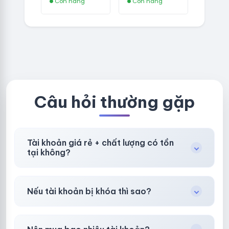
Còn hàng
Còn hàng
TKQC TẠO
VER MAIL
TRÊN 3 NGÀY -
FVIAINBOXES.
LIVE ADS - VER
COM - CLONE
fviainboxes.c
NEW KHÔNG
om - CLONE
BẢO HÀNH
NEW KHÔNG
LOCAL
BẢO HÀNH
LOCAL
Câu hỏi thường gặp
Tài khoản giá rẻ + chất lượng có tồn
tại không?
Có, nhưng tại
HotlikeShop.net
chúng tôi luôn
Nếu tài khoản bị khóa thì sao?
ưu tiên chất lượng, bảo hành hơn là giá rẻ nhất.
Trong
30 phút sau khi mua
, chúng tôi sẽ hỗ