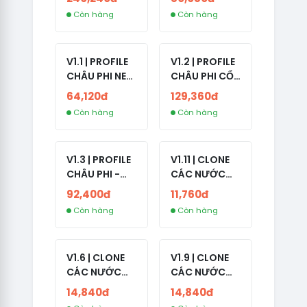
NO 2FA -
LẪN 2024 -
Còn hàng
Còn hàng
RANDOM BẠN
LIVE ADS
BÈ
V1.1 | PROFILE
V1.2 | PROFILE
CHÂU PHI NEW
CHÂU PHI CỔ
- NO 2FA - ĐA
- NO 2FA -
64,120đ
129,360đ
SỐ BẠN BÈ
LIVE ADS -
Còn hàng
Còn hàng
CAO
NĂM TẠO
2008-2024
V1.3 | PROFILE
V1.11 | CLONE
CHÂU PHI -
CÁC NƯỚC
NO 2FA - LIVE
CÓ 2FA -
92,400đ
11,760đ
ADS
INDIA - HÀNG
Còn hàng
Còn hàng
1 HOTMAIL
V1.6 | CLONE
V1.9 | CLONE
CÁC NƯỚC
CÁC NƯỚC
CÓ 2FA -
CÓ 2FA -
14,840đ
14,840đ
GERMANY -
THAILAND -