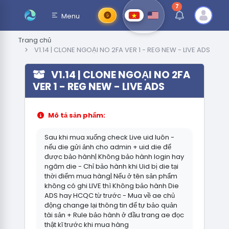
7
thông báo chưa đ
Menu
Trang chủ
V1.14 | CLONE NGOẠI NO 2FA VER 1 - REG NEW - LIVE ADS
V1.14 | CLONE NGOẠI NO 2FA
VER 1 - REG NEW - LIVE ADS
Mô tả sản phẩm:
Sau khi mua xuống check Live uid luôn -
nếu die gửi ảnh cho admin + uid die để
được bảo hành| Không bảo hành login hay
ngâm die - Chỉ bảo hành khi Uid bị die tại
thời điểm mua hàng| Nếu ở tên sản phẩm
không có ghi LIVE thì Không bảo hành Die
ADS hay HCQC từ trước - Mua về ae chủ
động change lại thông tin để tự bảo quản
tài sản + Rule bảo hành ở đầu trang ae đọc
thật kĩ trước khi mua hàng