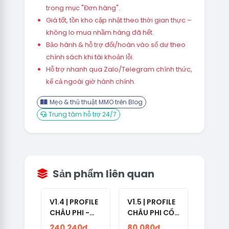
trong mục "Đơn hàng".
Giá tốt, tồn kho cập nhật theo thời gian thực –
không lo mua nhầm hàng đã hết.
Bảo hành & hỗ trợ đổi/hoàn vào số dư theo
chính sách khi tài khoản lỗi.
Hỗ trợ nhanh qua Zalo/Telegram chính thức,
kể cả ngoài giờ hành chính.
Mẹo & thủ thuật MMO trên Blog
Trung tâm hỗ trợ 24/7
Sản phẩm liên quan
V1.4 | PROFILE
V1.5 | PROFILE
CHÂU PHI -
CHÂU PHI CỔ
ETHIOPIA CỔ -
- NO 2FA -
240,240đ
80,080đ