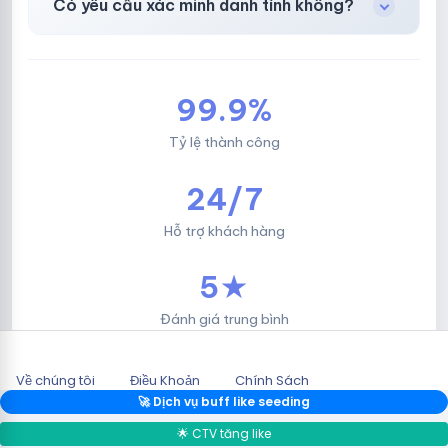
Có yêu cầu xác minh danh tính không?
Không, mọi giao dịch đều đơn giản & nhanh
chóng.
99.9%
Tỷ lệ thành công
24/7
Hỗ trợ khách hàng
5★
Đánh giá trung bình
Về chúng tôi
Điều Khoản
Chính Sách
2026 © HOTLIKESHOP.NET.
🚀 Dịch vụ buff like seeding
🌟 CTV tăng like