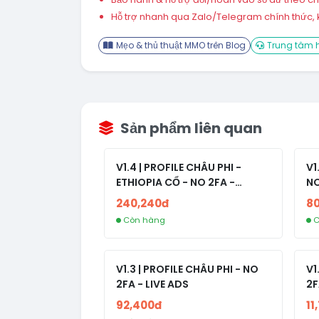
Hỗ trợ nhanh qua Zalo/Telegram chính thức, k
Mẹo & thủ thuật MMO trên Blog
Trung tâm h
Sản phẩm liên quan
V1.4 | PROFILE CHÂU PHI -
V1
ETHIOPIA CỔ - NO 2FA -
NO
RANDOM BẠN BÈ
240,240đ
8
Còn hàng
C
V1.3 | PROFILE CHÂU PHI - NO
V1
2FA - LIVE ADS
2F
92,400đ
11