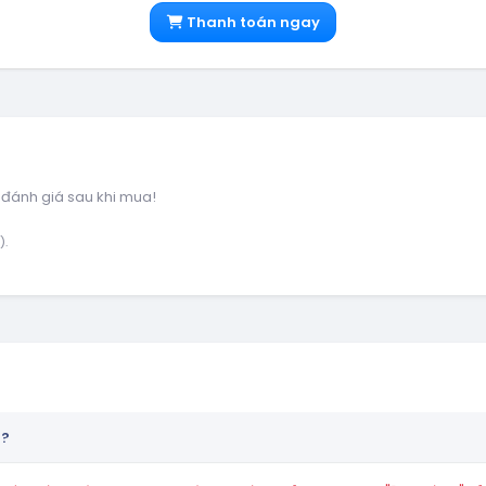
Thanh toán ngay
 đánh giá sau khi mua!
).
n?