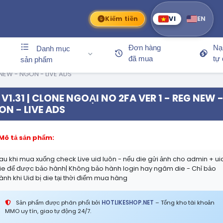
Kiếm tiền
VI
EN
Đơn hàng
Nạ
Danh mục
đã mua
tự
sản phẩm
 NEW - NGON - LIVE ADS
V1.31 | CLONE NGOẠI NO 2FA VER 1 - REG NEW 
N - LIVE ADS
Mô tả sản phẩm:
au khi mua xuống check Live uid luôn - nếu die gửi ảnh cho admin + ui
ie để được bảo hành| Không bảo hành login hay ngâm die - Chỉ bảo
ành khi Uid bị die tại thời điểm mua hàng
Sản phẩm được phân phối bởi
HOTLIKESHOP.NET
– Tổng kho tài khoản
MMO uy tín, giao tự động 24/7.