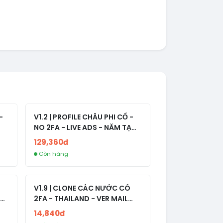
-
V1.2 | PROFILE CHÂU PHI CỔ -
NO 2FA - LIVE ADS - NĂM TẠO
2008-2024
129,360đ
Còn hàng
V1.9 | CLONE CÁC NƯỚC CÓ
2FA - THAILAND - VER MAIL
R
FVIAINBOXES.COM - CLONE
14,840đ
NEW KHÔNG BẢO HÀNH LOCAL