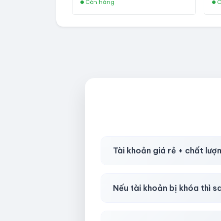
Còn hàng
C
Tài khoản giá rẻ + chất lượ
Có, nhưng tại
HotlikeShop.ne
Nếu tài khoản bị khóa thì s
Trong
30 phút sau khi mua
, 