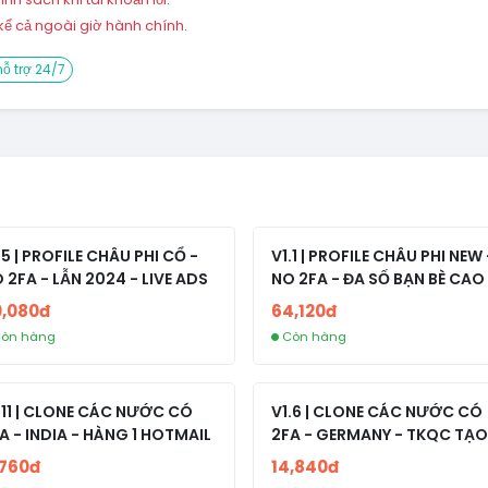
ể cả ngoài giờ hành chính.
ỗ trợ 24/7
.5 | PROFILE CHÂU PHI CỔ -
V1.1 | PROFILE CHÂU PHI NEW 
 2FA - LẪN 2024 - LIVE ADS
NO 2FA - ĐA SỐ BẠN BÈ CAO
0,080đ
64,120đ
òn hàng
Còn hàng
.11 | CLONE CÁC NƯỚC CÓ
V1.6 | CLONE CÁC NƯỚC CÓ
A - INDIA - HÀNG 1 HOTMAIL
2FA - GERMANY - TKQC TẠO
TRÊN 3 NGÀY - LIVE ADS - VE
,760đ
14,840đ
fviainboxes.com - CLONE