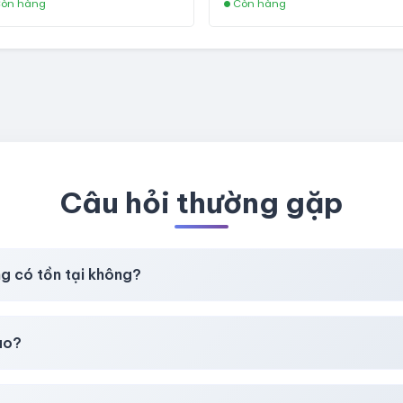
òn hàng
Còn hàng
NEW KHÔNG BẢO HÀNH LOC
Câu hỏi thường gặp
ng có tồn tại không?
t
chúng tôi luôn ưu tiên chất lượng, bảo hành hơn là giá rẻ nhất
ao?
chúng tôi sẽ hỗ trợ đổi mới hoặc hoàn 100%.