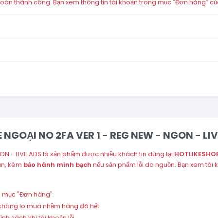
án thành công. Bạn xem thông tin tài khoản trong mục "Đơn hàng" củ
E NGOẠI NO 2FA VER 1 - REG NEW - NGON - LI
ON - LIVE ADS là sản phẩm được nhiều khách tin dùng tại
HOTLIKESHO
án, kèm
bảo hành minh bạch
nếu sản phẩm lỗi do nguồn. Bạn xem tài
ng mục "Đơn hàng".
 – không lo mua nhầm hàng đã hết.
h sách khi tài khoản lỗi.