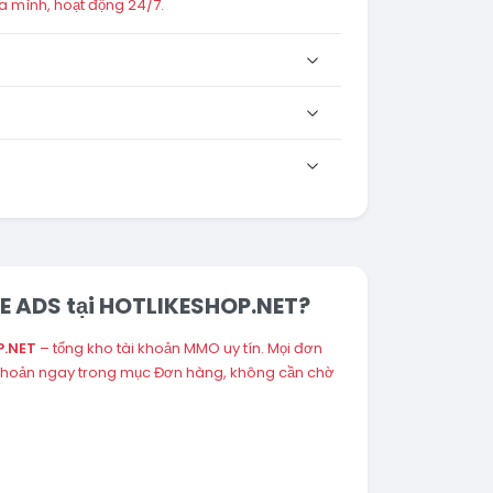
a mình, hoạt động 24/7.
VE ADS tại HOTLIKESHOP.NET?
P.NET
– tổng kho tài khoản MMO uy tín. Mọi đơn
 khoản ngay trong mục Đơn hàng, không cần chờ