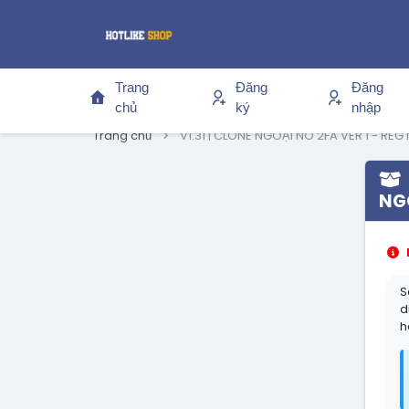
Trang
Đăng
Đăng
chủ
ký
nhập
Trang chủ
V1.31 | CLONE NGOẠI NO 2FA VER 1 - REG
NGO
S
d
h