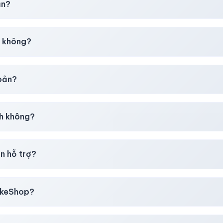
ản?
30–50% dự phòng.
p không?
g tôi tư vấn rõ ràng trước khi bạn mua.
hoản?
giây)
sau thanh toán thành công.
h không?
i mua
theo
chính sách
công khai.
n hỗ trợ?
, thẻ cào & các ví điện tử phổ biến.
likeShop?
mail, Tiktok
.