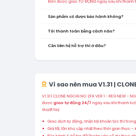
Đơn được giao TỰ ĐỘNG ngay sau khi thanh to
Sản phẩm có được bảo hành không?
Tôi thanh toán bằng cách nào?
Cần liên hệ hỗ trợ thì ở đâu?
Vì sao nên mua V1.31 | CLON
V1.31 | CLONE NGOẠI NO 2FA VER 1 - REG NEW - NG
được
giao tự động 24/7
ngay sau khi thanh to
duyệt tay.
Giao dịch tự động, nhận tài khoản tức thì tro
Giá tốt, tồn kho cập nhật theo thời gian thực
Bảo hành & hỗ trợ đổi/hoàn vào số dư theo chín