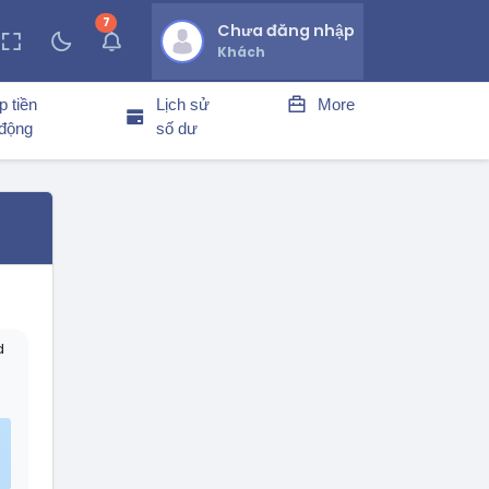
7
thông báo chưa đọc
Chưa đăng nhập
Khách
p tiền
Lịch sử
More
 động
số dư
-
d