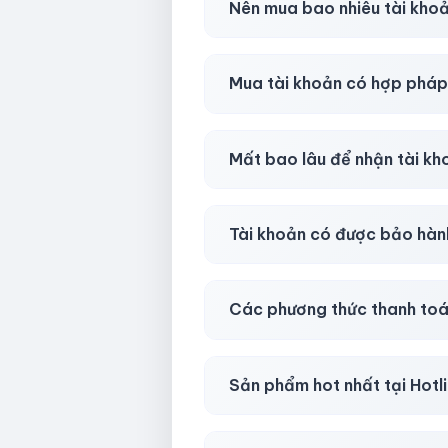
Nên mua bao nhiêu tài kho
Shop khuyên chuẩn bị thêm 
Mua tài khoản có hợp phá
Tùy nền tảng & mục đích. Chún
Mất bao lâu để nhận tài k
Gần như
ngay lập tức (5–60 
Tài khoản có được bảo hàn
Có, bảo hành
30 phút sau kh
Các phương thức thanh toá
Chuyển khoản ngân hàng, Momo
Sản phẩm hot nhất tại Hot
Facebook, Via bầu cử, BM, G