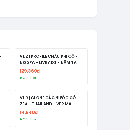
-
V1.2 | PROFILE CHÂU PHI CỔ -
NO 2FA - LIVE ADS - NĂM TẠO
2008-2024
129,360đ
Còn hàng
V1.9 | CLONE CÁC NƯỚC CÓ
2FA - THAILAND - VER MAIL
R
FVIAINBOXES.COM - CLONE
14,840đ
NEW KHÔNG BẢO HÀNH LOCAL
Còn hàng
AL