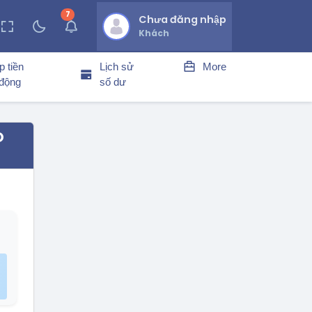
7
thông báo chưa đọc
Chưa đăng nhập
Khách
p tiền
Lịch sử
More
 động
số dư
Ó