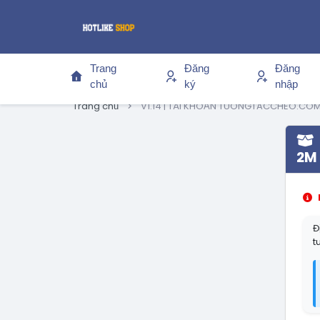
Trang
Đăng
Đăng
chủ
ký
nhập
Trang chủ
V1.14 | TÀI KHOẢN TUONGTACCHEO.COM
2M
Đ
t