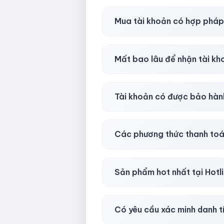
Shop khuyên chuẩn bị thêm 
Mua tài khoản có hợp phá
Tùy nền tảng & mục đích. Chún
Mất bao lâu để nhận tài k
Gần như
ngay lập tức (5–60 
Tài khoản có được bảo hàn
Có, bảo hành
30 phút sau kh
Các phương thức thanh toá
Chuyển khoản ngân hàng, Momo
Sản phẩm hot nhất tại Hot
Facebook, Via bầu cử, BM, G
Có yêu cầu xác minh danh t