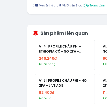
Mẹo & thủ thuật MMO trên Blog
Trung tâm h
Sản phẩm liên quan
V1.4 | PROFILE CHÂU PHI -
V1
ETHIOPIA CỔ - NO 2FA -
NO
RANDOM BẠN BÈ
240,240đ
8
Còn hàng
C
V1.3 | PROFILE CHÂU PHI - NO
V1
2FA - LIVE ADS
2F
92,400đ
11
Còn hàng
C