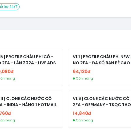
ỗ trợ 24/7
.5 | PROFILE CHÂU PHI CỔ -
V1.1 | PROFILE CHÂU PHI NEW 
 2FA - LẪN 2024 - LIVE ADS
NO 2FA - ĐA SỐ BẠN BÈ CAO
0,080đ
64,120đ
òn hàng
Còn hàng
.11 | CLONE CÁC NƯỚC CÓ
V1.6 | CLONE CÁC NƯỚC CÓ
A - INDIA - HÀNG 1 HOTMAIL
2FA - GERMANY - TKQC TẠO
TRÊN 3 NGÀY - LIVE ADS - VE
,760đ
14,840đ
fviainboxes.com - CLONE
òn hàng
Còn hàng
NEW KHÔNG BẢO HÀNH LOC