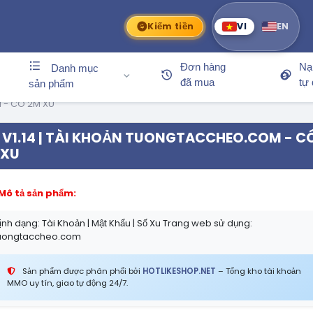
Kiếm tiền
VI
EN
Đơn hàng
Nạ
Danh mục
đã mua
tự
sản phẩm
 - CÓ 2M XU
V1.14 | TÀI KHOẢN TUONGTACCHEO.COM - C
 XU
Mô tả sản phẩm:
ịnh dạng: Tài Khoản | Mật Khẩu | Số Xu Trang web sử dụng:
uongtaccheo.com
Sản phẩm được phân phối bởi
HOTLIKESHOP.NET
– Tổng kho tài khoản
MMO uy tín, giao tự động 24/7.