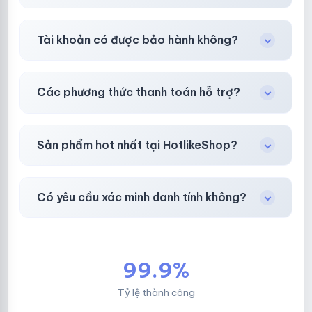
Gần như
ngay lập tức (5–60 giây)
sau thanh
Tài khoản có được bảo hành không?
toán thành công.
Có, bảo hành
30 phút sau khi mua
theo
chính
Các phương thức thanh toán hỗ trợ?
sách
công khai.
Chuyển khoản ngân hàng, Momo, thẻ cào &
Sản phẩm hot nhất tại HotlikeShop?
các ví điện tử phổ biến.
Facebook, Via bầu cử, BM, Gmail, Tiktok
.
Có yêu cầu xác minh danh tính không?
Không, mọi giao dịch đều đơn giản & nhanh
chóng.
99.9%
Tỷ lệ thành công