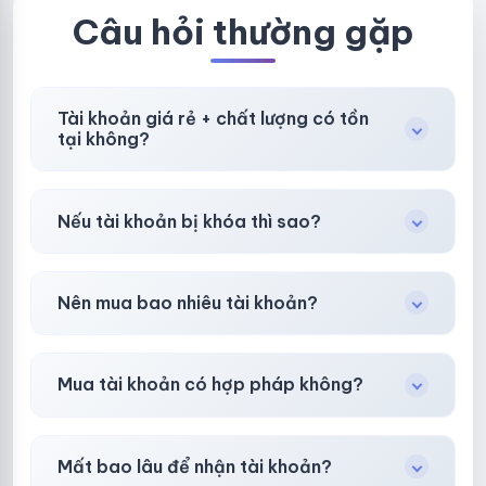
Câu hỏi thường gặp
Tài khoản giá rẻ + chất lượng có tồn
tại không?
Có, nhưng tại
HotlikeShop.net
chúng tôi luôn
Nếu tài khoản bị khóa thì sao?
ưu tiên chất lượng, bảo hành hơn là giá rẻ nhất.
Trong
30 phút sau khi mua
, chúng tôi sẽ hỗ
Nên mua bao nhiêu tài khoản?
trợ đổi mới hoặc hoàn 100%.
Shop khuyên chuẩn bị thêm 30–50% dự
Mua tài khoản có hợp pháp không?
phòng.
Tùy nền tảng & mục đích. Chúng tôi tư vấn rõ
Mất bao lâu để nhận tài khoản?
ràng trước khi bạn mua.