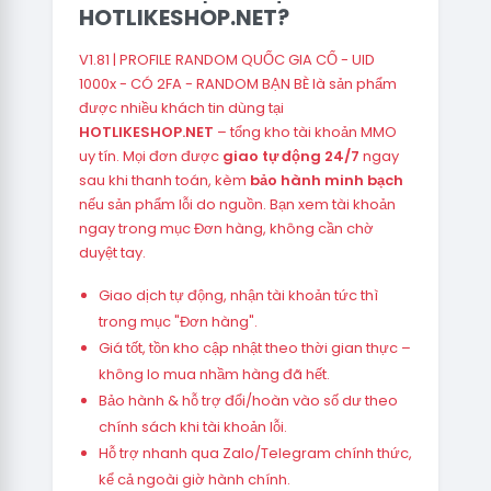
HOTLIKESHOP.NET?
V1.81 | PROFILE RANDOM QUỐC GIA CỔ - UID
1000x - CÓ 2FA - RANDOM BẠN BÈ là sản phẩm
được nhiều khách tin dùng tại
HOTLIKESHOP.NET
– tổng kho tài khoản MMO
uy tín. Mọi đơn được
giao tự động 24/7
ngay
sau khi thanh toán, kèm
bảo hành minh bạch
nếu sản phẩm lỗi do nguồn. Bạn xem tài khoản
ngay trong mục Đơn hàng, không cần chờ
duyệt tay.
Giao dịch tự động, nhận tài khoản tức thì
trong mục "Đơn hàng".
Giá tốt, tồn kho cập nhật theo thời gian thực –
không lo mua nhầm hàng đã hết.
Bảo hành & hỗ trợ đổi/hoàn vào số dư theo
chính sách khi tài khoản lỗi.
Hỗ trợ nhanh qua Zalo/Telegram chính thức,
kể cả ngoài giờ hành chính.