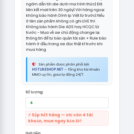
ngâm dẫn tới die dưới mọi hình thức| Đã
liên kết mail trên 30 ngày| Với hàng ngoại
không bảo hành Dính Ip Việt từ trước| Nếu
ở tên sản phẩm không có ghi LIVE thì
Không bảo hành Die ADS hay HCQC từ
trước - Mua về ae chủ động change lại
thông tin để tự bảo quản tài sản + Rule bảo
hành ở đầu trang ae đọc thật kĩ trước khi
mua hàng
Sản phẩm được phân phối bởi
HOTLIKESHOP.NET
– Tổng kho tài khoản
MMO uy tín, giao tự động 24/7.
Số lượng:
⚡ Sắp hết hàng — chỉ còn 4 tài
khoản, mua ngay kẻo lỡ!
Giá tiền: