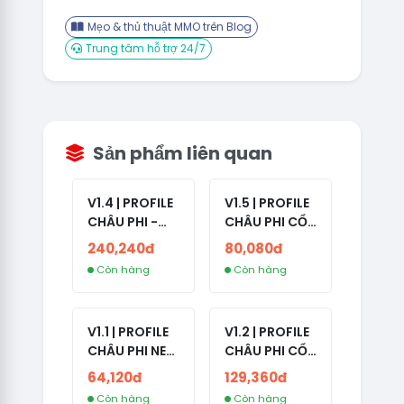
Mẹo & thủ thuật MMO trên Blog
Trung tâm hỗ trợ 24/7
Sản phẩm liên quan
V1.4 | PROFILE
V1.5 | PROFILE
CHÂU PHI -
CHÂU PHI CỔ
ETHIOPIA CỔ -
- NO 2FA -
240,240đ
80,080đ
NO 2FA -
LẪN 2024 -
Còn hàng
Còn hàng
RANDOM BẠN
LIVE ADS
BÈ
V1.1 | PROFILE
V1.2 | PROFILE
CHÂU PHI NEW
CHÂU PHI CỔ
- NO 2FA - ĐA
- NO 2FA -
64,120đ
129,360đ
SỐ BẠN BÈ
LIVE ADS -
Còn hàng
Còn hàng