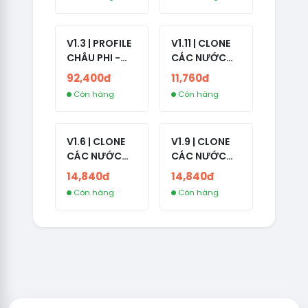
CAO
NĂM TẠO
2008-2024
V1.3 | PROFILE
V1.11 | CLONE
CHÂU PHI -
CÁC NƯỚC
NO 2FA - LIVE
CÓ 2FA -
92,400đ
11,760đ
ADS
INDIA - HÀNG
Còn hàng
Còn hàng
1 HOTMAIL
V1.6 | CLONE
V1.9 | CLONE
CÁC NƯỚC
CÁC NƯỚC
CÓ 2FA -
CÓ 2FA -
14,840đ
14,840đ
GERMANY -
THAILAND -
Còn hàng
Còn hàng
TKQC TẠO
VER MAIL
TRÊN 3 NGÀY -
FVIAINBOXES.
LIVE ADS - VER
COM - CLONE
fviainboxes.c
NEW KHÔNG
om - CLONE
BẢO HÀNH
NEW KHÔNG
LOCAL
BẢO HÀNH
LOCAL