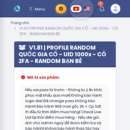
7
thông báo chưa đ
Menu
Trang chủ
V1.81 | PROFILE RANDOM QUỐC GIA CỔ - UID 1000x - CÓ
2FA - RANDOM BẠN BÈ
V1.81 | PROFILE RANDOM
QUỐC GIA CỔ - UID 1000x - CÓ
2FA - RANDOM BẠN BÈ
Mô tả sản phẩm:
Nếu sai pass từ trước - Không tự ý ấn khôi
phục mật khẩu qua mail| Không bảo hành
login die| Đã change pass không bảo
hành| Bảo hành 956 mail gốc 3h + Cp Sđt
1h đầu từ thời điểm mua hàng| Check Live
Uid tại thời điểm mua hàng - Nếu die gửi
ảnh cho admin ngay để được kiểm tra và
bảo hành| không bảo hành thao tác hay