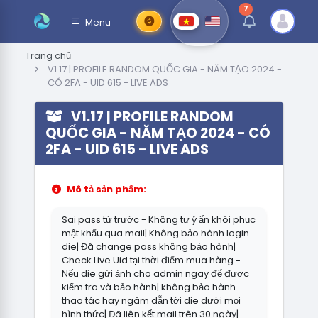
7
thông báo chưa đ
Menu
Trang chủ
V1.17 | PROFILE RANDOM QUỐC GIA - NĂM TẠO 2024 -
CÓ 2FA - UID 615 - LIVE ADS
V1.17 | PROFILE RANDOM
QUỐC GIA - NĂM TẠO 2024 - CÓ
2FA - UID 615 - LIVE ADS
Mô tả sản phẩm:
Sai pass từ trước - Không tự ý ấn khôi phục
mật khẩu qua mail| Không bảo hành login
die| Đã change pass không bảo hành|
Check Live Uid tại thời điểm mua hàng -
Nếu die gửi ảnh cho admin ngay để được
kiểm tra và bảo hành| không bảo hành
thao tác hay ngâm dẫn tới die dưới mọi
hình thức| Đã liên kết mail trên 30 ngày|