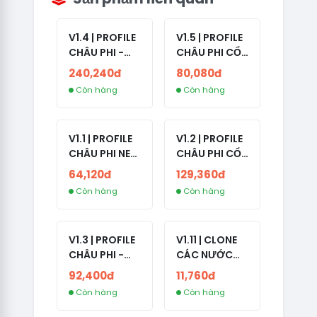
V1.4 | PROFILE
V1.5 | PROFILE
CHÂU PHI -
CHÂU PHI CỔ
ETHIOPIA CỔ -
- NO 2FA -
240,240đ
80,080đ
NO 2FA -
LẪN 2024 -
Còn hàng
Còn hàng
RANDOM BẠN
LIVE ADS
BÈ
V1.1 | PROFILE
V1.2 | PROFILE
CHÂU PHI NEW
CHÂU PHI CỔ
- NO 2FA - ĐA
- NO 2FA -
64,120đ
129,360đ
SỐ BẠN BÈ
LIVE ADS -
Còn hàng
Còn hàng
CAO
NĂM TẠO
2008-2024
V1.3 | PROFILE
V1.11 | CLONE
CHÂU PHI -
CÁC NƯỚC
NO 2FA - LIVE
CÓ 2FA -
92,400đ
11,760đ
ADS
INDIA - HÀNG
Còn hàng
Còn hàng
1 HOTMAIL