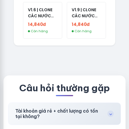
V1.6 | CLONE
V1.9 | CLONE
CÁC NƯỚC
CÁC NƯỚC
CÓ 2FA -
CÓ 2FA -
14,840đ
14,840đ
GERMANY -
THAILAND -
Còn hàng
Còn hàng
TKQC TẠO
VER MAIL
TRÊN 3 NGÀY -
FVIAINBOXES.
LIVE ADS - VER
COM - CLONE
fviainboxes.c
NEW KHÔNG
om - CLONE
BẢO HÀNH
NEW KHÔNG
LOCAL
BẢO HÀNH
LOCAL
Câu hỏi thường gặp
Tài khoản giá rẻ + chất lượng có tồn
tại không?