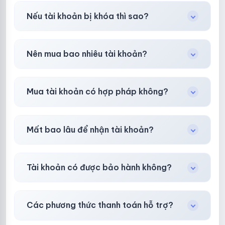
Có, nhưng tại
HotlikeShop.net
chúng tôi luôn
Nếu tài khoản bị khóa thì sao?
ưu tiên chất lượng, bảo hành hơn là giá rẻ nhất.
Trong
30 phút sau khi mua
, chúng tôi sẽ hỗ
Nên mua bao nhiêu tài khoản?
trợ đổi mới hoặc hoàn 100%.
Shop khuyên chuẩn bị thêm 30–50% dự
Mua tài khoản có hợp pháp không?
phòng.
Tùy nền tảng & mục đích. Chúng tôi tư vấn rõ
Mất bao lâu để nhận tài khoản?
ràng trước khi bạn mua.
Gần như
ngay lập tức (5–60 giây)
sau thanh
Tài khoản có được bảo hành không?
toán thành công.
Có, bảo hành
30 phút sau khi mua
theo
chính
Các phương thức thanh toán hỗ trợ?
sách
công khai.