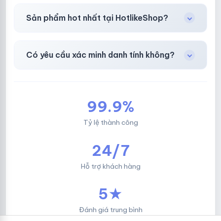
Chuyển khoản ngân hàng, Momo, thẻ cào &
Sản phẩm hot nhất tại HotlikeShop?
các ví điện tử phổ biến.
Facebook, Via bầu cử, BM, Gmail, Tiktok
.
Có yêu cầu xác minh danh tính không?
Không, mọi giao dịch đều đơn giản & nhanh
chóng.
99.9%
Tỷ lệ thành công
24/7
Hỗ trợ khách hàng
5★
Đánh giá trung bình