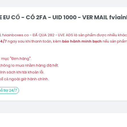
E EU CỔ - CÓ 2FA - UID 1000 - VER MAIL fviai
AIL fviainboxes.co - ĐÃ QUA 282 - LIVE ADS là sản phẩm được nhiều khác
24/7
ngay sau khi thanh toán, kèm
bảo hành minh bạch
nếu sản phẩm 
ng mục "Đơn hàng".
 – không lo mua nhầm hàng đã hết.
h sách khi tài khoản lỗi.
ể cả ngoài giờ hành chính.
ỗ trợ 24/7