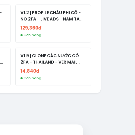
-
V1.2 | PROFILE CHÂU PHI CỔ -
NO 2FA - LIVE ADS - NĂM TẠO
2008-2024
129,360đ
Còn hàng
V1.9 | CLONE CÁC NƯỚC CÓ
2FA - THAILAND - VER MAIL
R
FVIAINBOXES.COM - CLONE
14,840đ
NEW KHÔNG BẢO HÀNH LOCAL
Còn hàng
AL