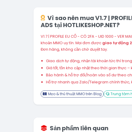
Vì sao nên mua V1.7 | PROFIL
ADS tại HOTLIKESHOP.NET?
V1.7 | PROFILE EU CỔ - CÓ 2FA - UID 1000 - VER M
khoản MMO uy tín. Mọi đơn được
giao tự động 
Đơn hàng, không cần chờ duyệt tay.
Giao dịch tự động, nhận tài khoản tức thì tro
Giá tốt, tồn kho cập nhật theo thời gian thực
Bảo hành & hỗ trợ đổi/hoàn vào số dư theo chín
Hỗ trợ nhanh qua Zalo/Telegram chính thức, k
Mẹo & thủ thuật MMO trên Blog
Trung tâm h
Sản phẩm liên quan