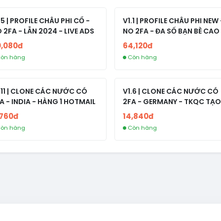
.5 | PROFILE CHÂU PHI CỔ -
V1.1 | PROFILE CHÂU PHI NEW 
 2FA - LẪN 2024 - LIVE ADS
NO 2FA - ĐA SỐ BẠN BÈ CAO
0,080đ
64,120đ
òn hàng
Còn hàng
.11 | CLONE CÁC NƯỚC CÓ
V1.6 | CLONE CÁC NƯỚC CÓ
A - INDIA - HÀNG 1 HOTMAIL
2FA - GERMANY - TKQC TẠO
TRÊN 3 NGÀY - LIVE ADS - VE
,760đ
14,840đ
fviainboxes.com - CLONE
òn hàng
Còn hàng
NEW KHÔNG BẢO HÀNH LOC