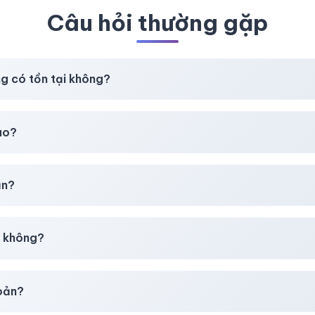
Câu hỏi thường gặp
ng có tồn tại không?
t
chúng tôi luôn ưu tiên chất lượng, bảo hành hơn là giá rẻ nhất
ao?
chúng tôi sẽ hỗ trợ đổi mới hoặc hoàn 100%.
ản?
30–50% dự phòng.
p không?
g tôi tư vấn rõ ràng trước khi bạn mua.
hoản?