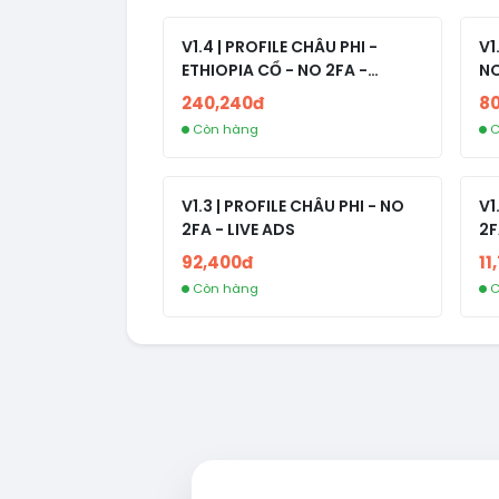
V1.4 | PROFILE CHÂU PHI -
V1
ETHIOPIA CỔ - NO 2FA -
NO
RANDOM BẠN BÈ
240,240đ
8
Còn hàng
C
V1.3 | PROFILE CHÂU PHI - NO
V1
2FA - LIVE ADS
2F
92,400đ
11
Còn hàng
C