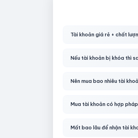
Tài khoản giá rẻ + chất lượ
Có, nhưng tại
HotlikeShop.ne
Nếu tài khoản bị khóa thì s
Trong
30 phút sau khi mua
, 
Nên mua bao nhiêu tài kho
Shop khuyên chuẩn bị thêm 
Mua tài khoản có hợp phá
Tùy nền tảng & mục đích. Chún
Mất bao lâu để nhận tài k