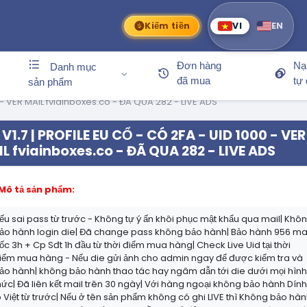
Kiếm tiền
VI
EN
Đơn hàng
Nạ
Danh mục
đã mua
tự
sản phẩm
0 - VER MAIL fviainboxes.co - ĐÃ QUA 282 - LIVE ADS
V1.7 | PROFILE EU CỔ - CÓ 2FA - UID 1000 - VER
L fviainboxes.co - ĐÃ QUA 282 - LIVE ADS
Mô tả sản phẩm:
ếu sai pass từ trước - Không tự ý ấn khôi phục mật khẩu qua mail| Khô
ảo hành login die| Đã change pass không bảo hành| Bảo hành 956 ma
ốc 3h + Cp Sđt 1h đầu từ thời điểm mua hàng| Check Live Uid tại thời
iểm mua hàng - Nếu die gửi ảnh cho admin ngay để được kiểm tra và
ảo hành| không bảo hành thao tác hay ngâm dẫn tới die dưới mọi hìn
hức| Đã liên kết mail trên 30 ngày| Với hàng ngoại không bảo hành Dín
p Việt từ trước| Nếu ở tên sản phẩm không có ghi LIVE thì Không bảo hà