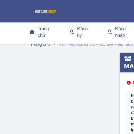
Trang
Đăng
Đăng
chủ
ký
nhập
Trang chủ
V1.7 | PROFILE EU CỔ - CÓ 2FA - UID 100
MAI
N
b
g
đ
b
t
I