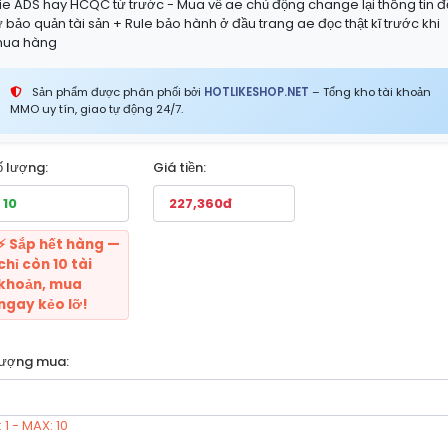
ie ADS hay HCQC từ trước - Mua về ae chủ động change lại thông tin đ
ự bảo quản tài sản + Rule bảo hành ở đầu trang ae đọc thật kĩ trước khi
ua hàng
Sản phẩm được phân phối bởi
HOTLIKESHOP.NET
– Tổng kho tài khoản
MMO uy tín, giao tự động 24/7.
ố lượng:
Giá tiền:
⚡ Sắp hết hàng —
chỉ còn 10 tài
khoản, mua
ngay kẻo lỡ!
lượng mua:
 1 - MAX: 10