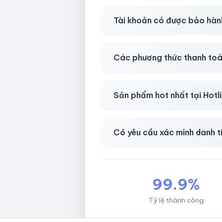
Gần như
ngay lập tức (5–60 
Tài khoản có được bảo hàn
Có, bảo hành
30 phút sau kh
Các phương thức thanh toá
Chuyển khoản ngân hàng, Momo
Sản phẩm hot nhất tại Hot
Facebook, Via bầu cử, BM, G
Có yêu cầu xác minh danh t
Không, mọi giao dịch đều đơn 
99.9%
Tỷ lệ thành công