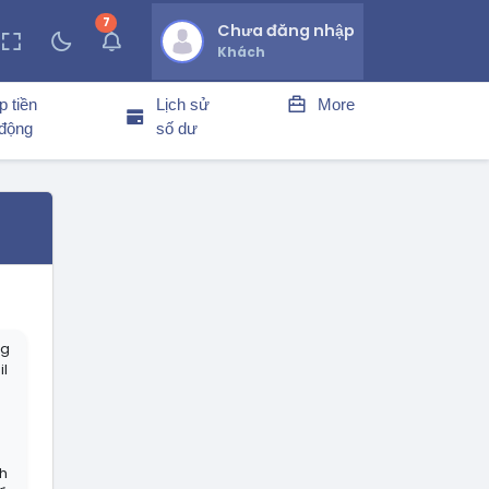
7
thông báo chưa đọc
Chưa đăng nhập
Khách
p tiền
Lịch sử
More
 động
số dư
ng
il
h
h
nh