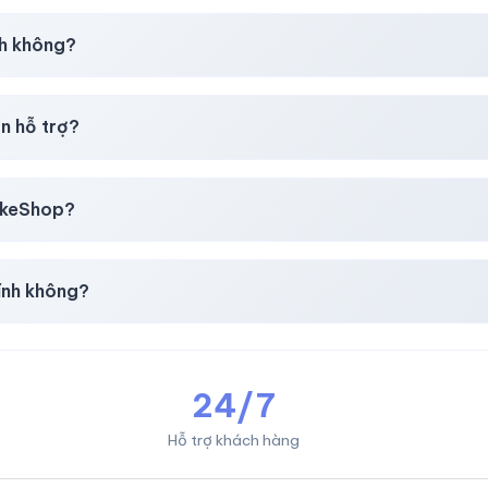
giây)
sau thanh toán thành công.
h không?
i mua
theo
chính sách
công khai.
n hỗ trợ?
, thẻ cào & các ví điện tử phổ biến.
likeShop?
mail, Tiktok
.
ính không?
giản & nhanh chóng.
24/7
Hỗ trợ khách hàng