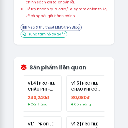
chính sách khi tài khoản lỗi.
Hỗ trợ nhanh qua Zalo/Telegram chính thức,
kể cả ngoài giờ hành chính.
Mẹo & thủ thuật MMO trên Blog
Trung tâm hỗ trợ 24/7
Sản phẩm liên quan
V1.4 | PROFILE
V1.5 | PROFILE
CHÂU PHI -
CHÂU PHI CỔ
ETHIOPIA CỔ -
- NO 2FA -
240,240đ
80,080đ
NO 2FA -
LẪN 2024 -
Còn hàng
Còn hàng
RANDOM BẠN
LIVE ADS
BÈ
V1.1 | PROFILE
V1.2 | PROFILE