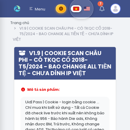
7
thông báo chưa đ
Menu
Trang chủ
V1.9 | COOKIE SCAN CHÂU PHI - CÓ TKQC CỔ 2018-
T5/2024 - BAO CHANGE ALL TIỀN TỆ - CHƯA DÍNH IP
VIỆT
V1.9 | COOKIE SCAN CHÂU
PHI - CÓ TKQC CỔ 2018-
T5/2024 - BAO CHANGE ALL TIỀN
TỆ - CHƯA DÍNH IP VIỆT
Mô tả sản phẩm:
Uid| Pass | Cookie - login bằng cookie ...
Chỉ mua khi biết sử dụng - Tất cả Cookie
đã check live trước khi xuất nên không bảo
hành bị 956 - Bảo hành Die ads, Không
nhận được BM, Trả trước, Không change
được ADS, Thi thoảng có con lướt có video