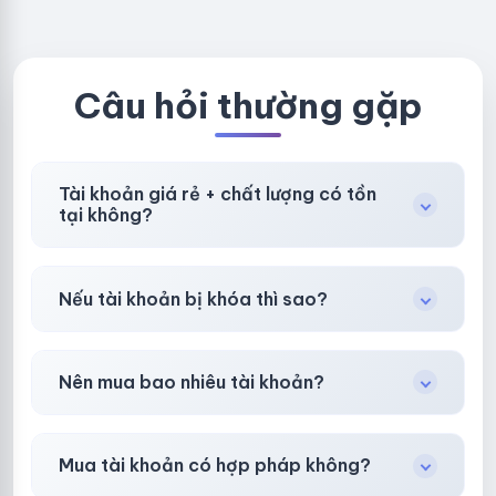
NEW KHÔNG
LOCAL
BẢO HÀNH
LOCAL
Câu hỏi thường gặp
Tài khoản giá rẻ + chất lượng có tồn
tại không?
Có, nhưng tại
HotlikeShop.net
chúng tôi luôn
Nếu tài khoản bị khóa thì sao?
ưu tiên chất lượng, bảo hành hơn là giá rẻ nhất.
Trong
30 phút sau khi mua
, chúng tôi sẽ hỗ
Nên mua bao nhiêu tài khoản?
trợ đổi mới hoặc hoàn 100%.
Shop khuyên chuẩn bị thêm 30–50% dự
Mua tài khoản có hợp pháp không?
phòng.