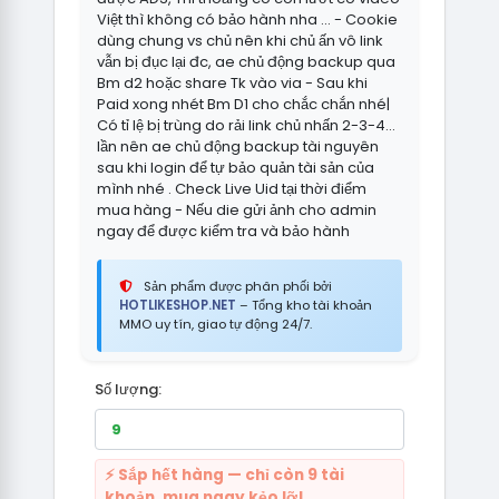
Việt thì không có bảo hành nha ... - Cookie
dùng chung vs chủ nên khi chủ ấn vô link
vẫn bị đục lại đc, ae chủ động backup qua
Bm d2 hoặc share Tk vào via - Sau khi
Paid xong nhét Bm D1 cho chắc chắn nhé|
Có tỉ lệ bị trùng do rải link chủ nhấn 2-3-4…
lần nên ae chủ động backup tài nguyên
sau khi login để tự bảo quản tài sản của
mình nhé . Check Live Uid tại thời điểm
mua hàng - Nếu die gửi ảnh cho admin
ngay để được kiểm tra và bảo hành
Sản phẩm được phân phối bởi
HOTLIKESHOP.NET
– Tổng kho tài khoản
MMO uy tín, giao tự động 24/7.
Số lượng:
⚡ Sắp hết hàng — chỉ còn 9 tài
khoản, mua ngay kẻo lỡ!