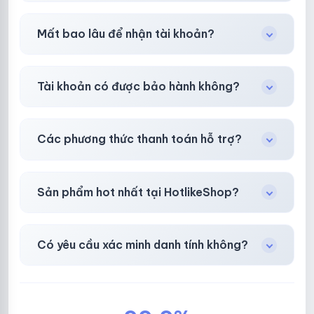
Tùy nền tảng & mục đích. Chúng tôi tư vấn rõ
Mất bao lâu để nhận tài khoản?
ràng trước khi bạn mua.
Gần như
ngay lập tức (5–60 giây)
sau thanh
Tài khoản có được bảo hành không?
toán thành công.
Có, bảo hành
30 phút sau khi mua
theo
chính
Các phương thức thanh toán hỗ trợ?
sách
công khai.
Chuyển khoản ngân hàng, Momo, thẻ cào &
Sản phẩm hot nhất tại HotlikeShop?
các ví điện tử phổ biến.
Facebook, Via bầu cử, BM, Gmail, Tiktok
.
Có yêu cầu xác minh danh tính không?
Không, mọi giao dịch đều đơn giản & nhanh
chóng.