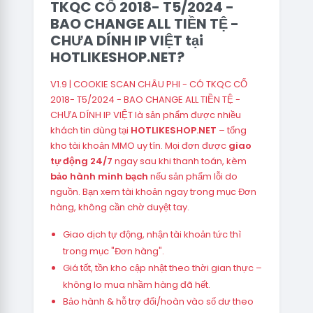
TKQC CỔ 2018- T5/2024 -
BAO CHANGE ALL TIỀN TỆ -
CHƯA DÍNH IP VIỆT tại
HOTLIKESHOP.NET?
V1.9 | COOKIE SCAN CHÂU PHI - CÓ TKQC CỔ
2018- T5/2024 - BAO CHANGE ALL TIỀN TỆ -
CHƯA DÍNH IP VIỆT là sản phẩm được nhiều
khách tin dùng tại
HOTLIKESHOP.NET
– tổng
kho tài khoản MMO uy tín. Mọi đơn được
giao
tự động 24/7
ngay sau khi thanh toán, kèm
bảo hành minh bạch
nếu sản phẩm lỗi do
nguồn. Bạn xem tài khoản ngay trong mục Đơn
hàng, không cần chờ duyệt tay.
Giao dịch tự động, nhận tài khoản tức thì
trong mục "Đơn hàng".
Giá tốt, tồn kho cập nhật theo thời gian thực –
không lo mua nhầm hàng đã hết.
Bảo hành & hỗ trợ đổi/hoàn vào số dư theo