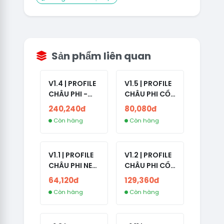
Sản phẩm liên quan
V1.4 | PROFILE
V1.5 | PROFILE
CHÂU PHI -
CHÂU PHI CỔ
ETHIOPIA CỔ -
- NO 2FA -
240,240đ
80,080đ
NO 2FA -
LẪN 2024 -
Còn hàng
Còn hàng
RANDOM BẠN
LIVE ADS
BÈ
V1.1 | PROFILE
V1.2 | PROFILE
CHÂU PHI NEW
CHÂU PHI CỔ
- NO 2FA - ĐA
- NO 2FA -
64,120đ
129,360đ
SỐ BẠN BÈ
LIVE ADS -
Còn hàng
Còn hàng
CAO
NĂM TẠO
2008-2024