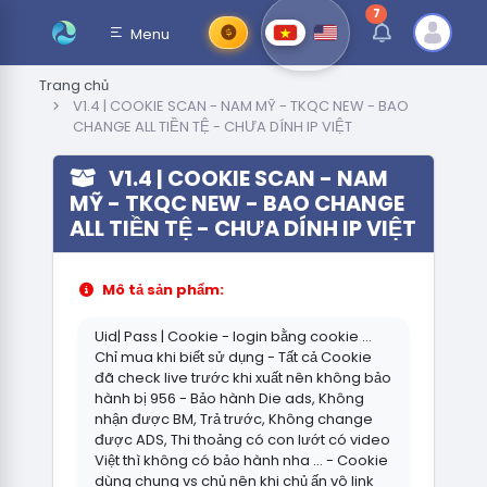
7
thông báo chưa đ
Menu
Trang chủ
V1.4 | COOKIE SCAN - NAM MỸ - TKQC NEW - BAO
CHANGE ALL TIỀN TỆ - CHƯA DÍNH IP VIỆT
V1.4 | COOKIE SCAN - NAM
MỸ - TKQC NEW - BAO CHANGE
ALL TIỀN TỆ - CHƯA DÍNH IP VIỆT
Mô tả sản phẩm:
Uid| Pass | Cookie - login bằng cookie ...
Chỉ mua khi biết sử dụng - Tất cả Cookie
đã check live trước khi xuất nên không bảo
hành bị 956 - Bảo hành Die ads, Không
nhận được BM, Trả trước, Không change
được ADS, Thi thoảng có con lướt có video
Việt thì không có bảo hành nha ... - Cookie
dùng chung vs chủ nên khi chủ ấn vô link