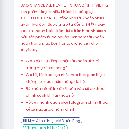
BAO CHANGE ALL TIỀN TỆ - CHƯA DÍNH IP VIỆT là
sản phẩm được nhiều khách tin dùng tại
HOTLIKESHOP.NET
– tổng kho tài khoản MMO
uy tín. Mọi đơn được
giao tự động 24/7
ngay
sau khi thanh toán, kèm
bảo hành minh bạch
nếu sản phẩm lỗi do nguồn. Bạn xem tài khoản
ngay trong mục Đơn hàng, không cần chờ
duyệt tay.
Giao dịch tự động, nhận tài khoản tức thì
trong mục "Đơn hàng".
Giá tốt, tồn kho cập nhật theo thời gian thực –
không lo mua nhầm hàng đã hết.
Bảo hành & hỗ trợ đổi/hoàn vào số dư theo
chính sách khi tài khoản lỗi.
Hỗ trợ nhanh qua Zalo/Telegram chính thức,
kể cả ngoài giờ hành chính.
Mẹo & thủ thuật MMO trên Blog
Trung tâm hỗ trợ 24/7