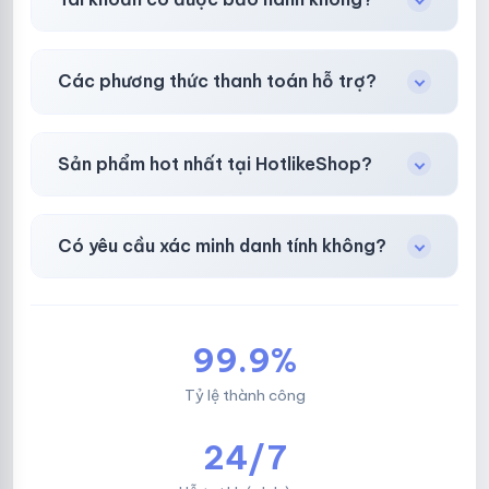
toán thành công.
Có, bảo hành
30 phút sau khi mua
theo
chính
Các phương thức thanh toán hỗ trợ?
sách
công khai.
Chuyển khoản ngân hàng, Momo, thẻ cào &
Sản phẩm hot nhất tại HotlikeShop?
các ví điện tử phổ biến.
Facebook, Via bầu cử, BM, Gmail, Tiktok
.
Có yêu cầu xác minh danh tính không?
Không, mọi giao dịch đều đơn giản & nhanh
chóng.
99.9%
Tỷ lệ thành công
24/7