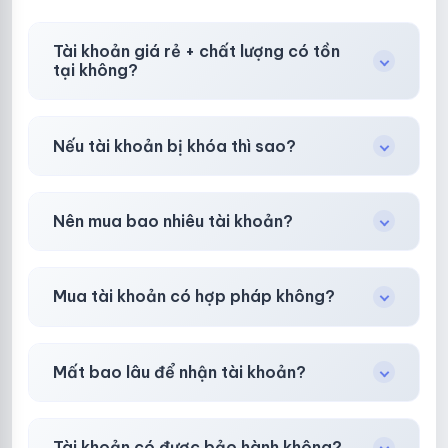
Tài khoản giá rẻ + chất lượng có tồn
tại không?
Có, nhưng tại
HotlikeShop.net
chúng tôi luôn
Nếu tài khoản bị khóa thì sao?
ưu tiên chất lượng, bảo hành hơn là giá rẻ nhất.
Trong
30 phút sau khi mua
, chúng tôi sẽ hỗ
Nên mua bao nhiêu tài khoản?
trợ đổi mới hoặc hoàn 100%.
Shop khuyên chuẩn bị thêm 30–50% dự
Mua tài khoản có hợp pháp không?
phòng.
Tùy nền tảng & mục đích. Chúng tôi tư vấn rõ
Mất bao lâu để nhận tài khoản?
ràng trước khi bạn mua.
Gần như
ngay lập tức (5–60 giây)
sau thanh
Tài khoản có được bảo hành không?