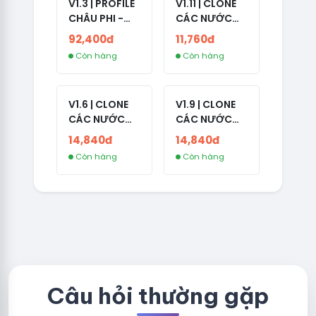
V1.3 | PROFILE
V1.11 | CLONE
CHÂU PHI -
CÁC NƯỚC
NO 2FA - LIVE
CÓ 2FA -
92,400đ
11,760đ
ADS
INDIA - HÀNG
Còn hàng
Còn hàng
1 HOTMAIL
V1.6 | CLONE
V1.9 | CLONE
CÁC NƯỚC
CÁC NƯỚC
CÓ 2FA -
CÓ 2FA -
14,840đ
14,840đ
GERMANY -
THAILAND -
Còn hàng
Còn hàng
TKQC TẠO
VER MAIL
TRÊN 3 NGÀY -
FVIAINBOXES.
LIVE ADS - VER
COM - CLONE
fviainboxes.c
NEW KHÔNG
om - CLONE
BẢO HÀNH
NEW KHÔNG
LOCAL
BẢO HÀNH
LOCAL
Câu hỏi thường gặp