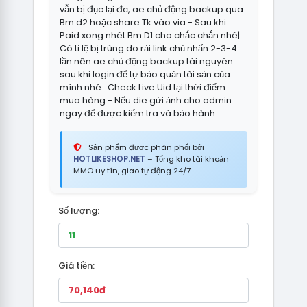
vẫn bị đục lại đc, ae chủ động backup qua
Bm d2 hoặc share Tk vào via - Sau khi
Paid xong nhét Bm D1 cho chắc chắn nhé|
Có tỉ lệ bị trùng do rải link chủ nhấn 2-3-4…
lần nên ae chủ động backup tài nguyên
sau khi login để tự bảo quản tài sản của
mình nhé . Check Live Uid tại thời điểm
mua hàng - Nếu die gửi ảnh cho admin
ngay để được kiểm tra và bảo hành
Sản phẩm được phân phối bởi
HOTLIKESHOP.NET
– Tổng kho tài khoản
MMO uy tín, giao tự động 24/7.
Số lượng:
Giá tiền: