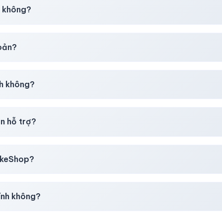
30–50% dự phòng.
p không?
g tôi tư vấn rõ ràng trước khi bạn mua.
hoản?
giây)
sau thanh toán thành công.
h không?
i mua
theo
chính sách
công khai.
n hỗ trợ?
, thẻ cào & các ví điện tử phổ biến.
likeShop?
mail, Tiktok
.
ính không?