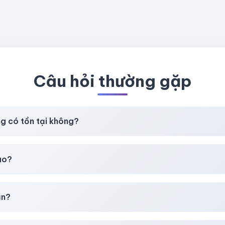
Câu hỏi thường gặp
ng có tồn tại không?
t
chúng tôi luôn ưu tiên chất lượng, bảo hành hơn là giá rẻ nhất
ao?
chúng tôi sẽ hỗ trợ đổi mới hoặc hoàn 100%.
ản?