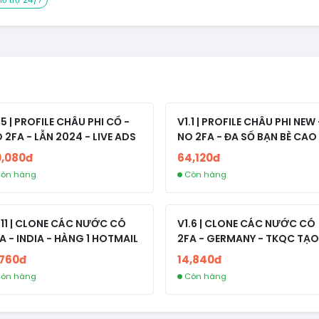
.5 | PROFILE CHÂU PHI CỔ -
V1.1 | PROFILE CHÂU PHI NEW 
 2FA - LẪN 2024 - LIVE ADS
NO 2FA - ĐA SỐ BẠN BÈ CAO
0,080đ
64,120đ
òn hàng
Còn hàng
.11 | CLONE CÁC NƯỚC CÓ
V1.6 | CLONE CÁC NƯỚC CÓ
A - INDIA - HÀNG 1 HOTMAIL
2FA - GERMANY - TKQC TẠO
TRÊN 3 NGÀY - LIVE ADS - VE
,760đ
14,840đ
fviainboxes.com - CLONE
òn hàng
Còn hàng
NEW KHÔNG BẢO HÀNH LOC