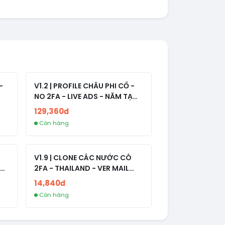
-
V1.2 | PROFILE CHÂU PHI CỔ -
NO 2FA - LIVE ADS - NĂM TẠO
2008-2024
129,360đ
Còn hàng
V1.9 | CLONE CÁC NƯỚC CÓ
2FA - THAILAND - VER MAIL
R
FVIAINBOXES.COM - CLONE
14,840đ
NEW KHÔNG BẢO HÀNH LOCAL
Còn hàng
AL