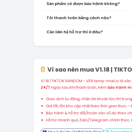
Sản phẩm có được bảo hành không?
Tôi thanh toán bằng cách nào?
Cần liên hệ hỗ trợ thì ở đâu?
Vì sao nên mua V1.18 | TIK
V1.18 | TIKTOK RANDOM - VER temp-mail.io là sản
24/7
ngay sau khi thanh toán, kèm
bảo hành m
Giao dịch tự động, nhận tài khoản tức thì tro
Giá tốt, tồn kho cập nhật theo thời gian thực
Bảo hành & hỗ trợ đổi/hoàn vào số dư theo chín
Hỗ trợ nhanh qua Zalo/Telegram chính thức, k
Mẹo & thủ thuật MMO trên Blog
Trung tâm h