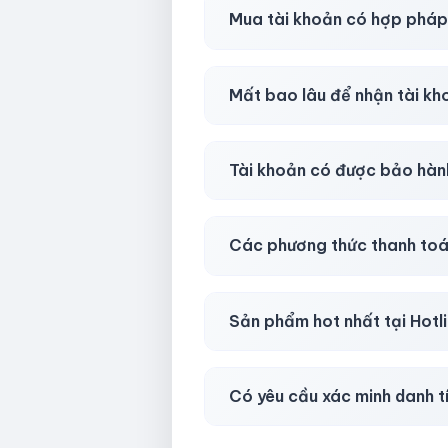
Shop khuyên chuẩn bị thêm 
Mua tài khoản có hợp phá
Tùy nền tảng & mục đích. Chún
Mất bao lâu để nhận tài k
Gần như
ngay lập tức (5–60 
Tài khoản có được bảo hàn
Có, bảo hành
30 phút sau kh
Các phương thức thanh toá
Chuyển khoản ngân hàng, Momo
Sản phẩm hot nhất tại Hot
Facebook, Via bầu cử, BM, G
Có yêu cầu xác minh danh t