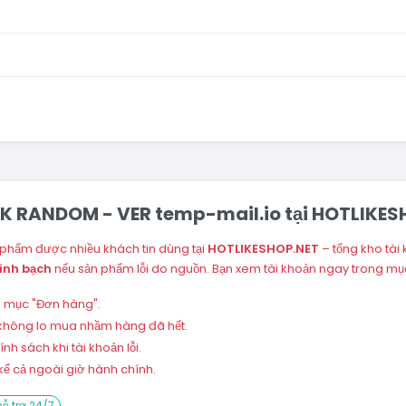
TOK RANDOM - VER temp-mail.io tại HOTLIKE
 phẩm được nhiều khách tin dùng tại
HOTLIKESHOP.NET
– tổng kho tài
inh bạch
nếu sản phẩm lỗi do nguồn. Bạn xem tài khoản ngay trong mụ
ng mục "Đơn hàng".
 – không lo mua nhầm hàng đã hết.
h sách khi tài khoản lỗi.
ể cả ngoài giờ hành chính.
ỗ trợ 24/7