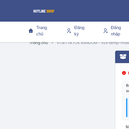
Trang
Đăng
Đăng
chủ
ký
nhập
Trang chủ
V1.18 | TIKTOK RANDOM - VER temp-mail
B
s
S