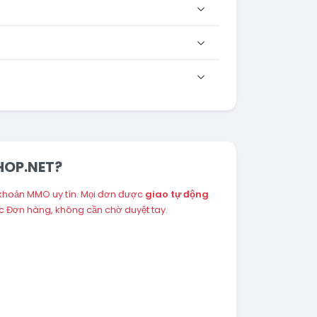
SHOP.NET?
 khoản MMO uy tín. Mọi đơn được
giao tự động
c Đơn hàng, không cần chờ duyệt tay.