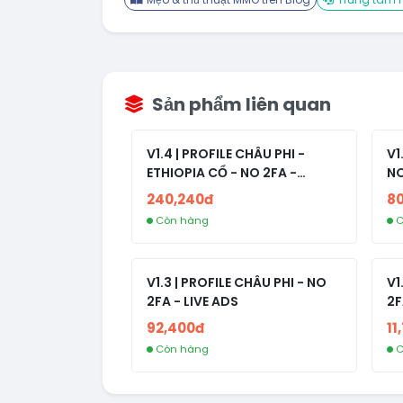
Sản phẩm liên quan
V1.4 | PROFILE CHÂU PHI -
V1
ETHIOPIA CỔ - NO 2FA -
NO
RANDOM BẠN BÈ
240,240đ
8
Còn hàng
C
V1.3 | PROFILE CHÂU PHI - NO
V1
2FA - LIVE ADS
2F
92,400đ
11
Còn hàng
C