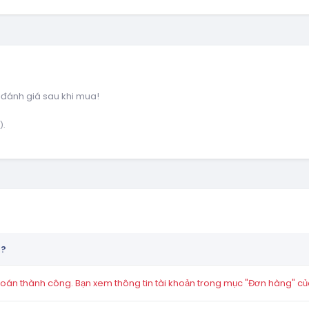
 đánh giá sau khi mua!
).
n?
án thành công. Bạn xem thông tin tài khoản trong mục "Đơn hàng" củ