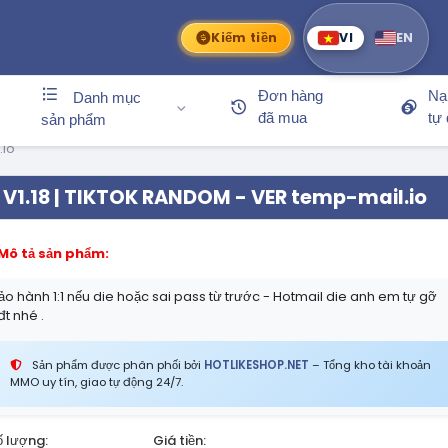
Kiếm tiền
VI
EN
Đơn hàng
Nạ
Danh mục
đã mua
tự
sản phẩm
.io
V1.18 | TIKTOK RANDOM - VER temp-mail.io
Mô tả sản phẩm:
ảo hành 1:1 nếu die hoặc sai pass từ trước - Hotmail die anh em tự gỡ
đt nhé .
Sản phẩm được phân phối bởi
HOTLIKESHOP.NET
– Tổng kho tài khoản
MMO uy tín, giao tự động 24/7.
ố lượng:
Giá tiền: