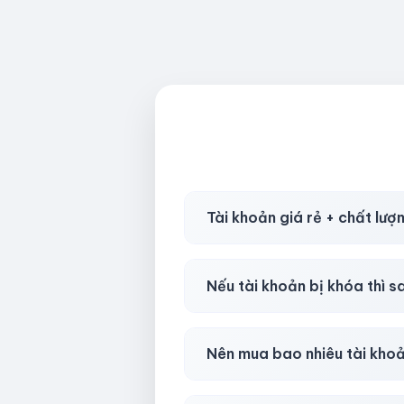
Tài khoản giá rẻ + chất lượ
Có, nhưng tại
HotlikeShop.ne
Nếu tài khoản bị khóa thì s
Trong
30 phút sau khi mua
, 
Nên mua bao nhiêu tài kho