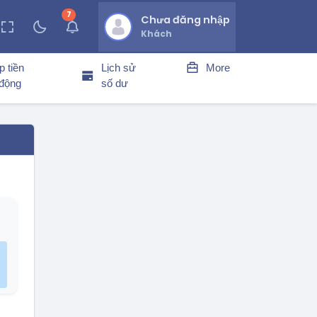
7
thông báo chưa đọc
Chưa đăng nhập
Khách
p tiền
Lịch sử
More
 động
số dư