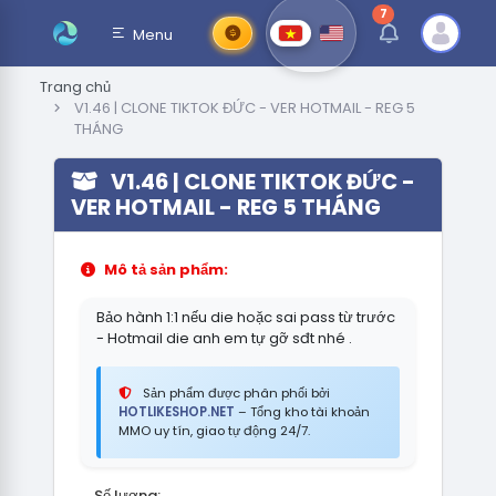
7
thông báo chưa đ
Menu
Trang chủ
V1.46 | CLONE TIKTOK ĐỨC - VER HOTMAIL - REG 5
THÁNG
V1.46 | CLONE TIKTOK ĐỨC -
VER HOTMAIL - REG 5 THÁNG
Mô tả sản phẩm:
Bảo hành 1:1 nếu die hoặc sai pass từ trước
- Hotmail die anh em tự gỡ sđt nhé .
Sản phẩm được phân phối bởi
HOTLIKESHOP.NET
– Tổng kho tài khoản
MMO uy tín, giao tự động 24/7.
Số lượng: