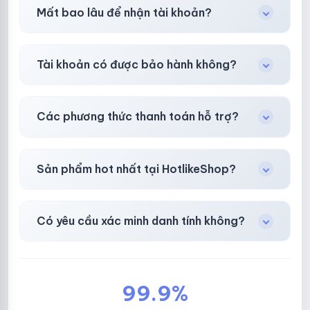
Tùy nền tảng & mục đích. Chúng tôi tư vấn rõ
Mất bao lâu để nhận tài khoản?
ràng trước khi bạn mua.
Gần như
ngay lập tức (5–60 giây)
sau thanh
Tài khoản có được bảo hành không?
toán thành công.
Có, bảo hành
30 phút sau khi mua
theo
chính
Các phương thức thanh toán hỗ trợ?
sách
công khai.
Chuyển khoản ngân hàng, Momo, thẻ cào &
Sản phẩm hot nhất tại HotlikeShop?
các ví điện tử phổ biến.
Facebook, Via bầu cử, BM, Gmail, Tiktok
.
Có yêu cầu xác minh danh tính không?
Không, mọi giao dịch đều đơn giản & nhanh
chóng.
99.9%