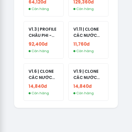
64,120đ
129,360đ
SỐ BẠN BÈ
LIVE ADS -
Còn hàng
Còn hàng
CAO
NĂM TẠO
2008-2024
V1.3 | PROFILE
V1.11 | CLONE
CHÂU PHI -
CÁC NƯỚC
NO 2FA - LIVE
CÓ 2FA -
92,400đ
11,760đ
ADS
INDIA - HÀNG
Còn hàng
Còn hàng
1 HOTMAIL
V1.6 | CLONE
V1.9 | CLONE
CÁC NƯỚC
CÁC NƯỚC
CÓ 2FA -
CÓ 2FA -
14,840đ
14,840đ
GERMANY -
THAILAND -
Còn hàng
Còn hàng
TKQC TẠO
VER MAIL
TRÊN 3 NGÀY -
FVIAINBOXES.
LIVE ADS - VER
COM - CLONE
fviainboxes.c
NEW KHÔNG
om - CLONE
BẢO HÀNH
NEW KHÔNG
LOCAL