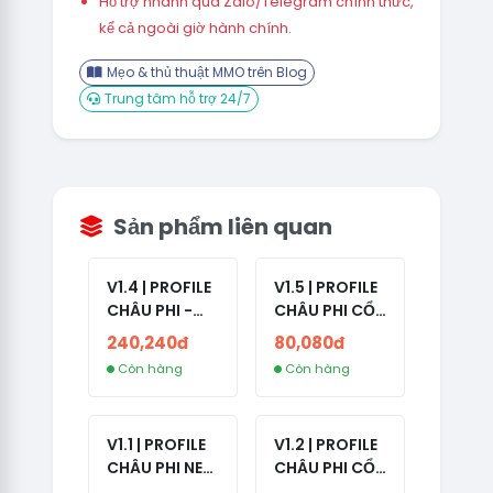
Hỗ trợ nhanh qua Zalo/Telegram chính thức,
kể cả ngoài giờ hành chính.
Mẹo & thủ thuật MMO trên Blog
Trung tâm hỗ trợ 24/7
Sản phẩm liên quan
V1.4 | PROFILE
V1.5 | PROFILE
CHÂU PHI -
CHÂU PHI CỔ
ETHIOPIA CỔ -
- NO 2FA -
240,240đ
80,080đ
NO 2FA -
LẪN 2024 -
Còn hàng
Còn hàng
RANDOM BẠN
LIVE ADS
BÈ
V1.1 | PROFILE
V1.2 | PROFILE
CHÂU PHI NEW
CHÂU PHI CỔ
- NO 2FA - ĐA
- NO 2FA -