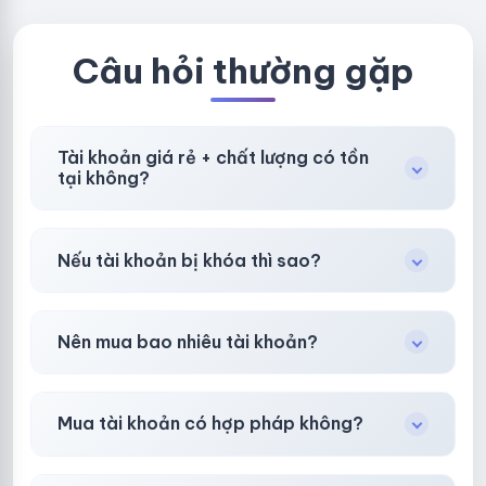
BẢO HÀNH
LOCAL
Câu hỏi thường gặp
Tài khoản giá rẻ + chất lượng có tồn
tại không?
Có, nhưng tại
HotlikeShop.net
chúng tôi luôn
Nếu tài khoản bị khóa thì sao?
ưu tiên chất lượng, bảo hành hơn là giá rẻ nhất.
Trong
30 phút sau khi mua
, chúng tôi sẽ hỗ
Nên mua bao nhiêu tài khoản?
trợ đổi mới hoặc hoàn 100%.
Shop khuyên chuẩn bị thêm 30–50% dự
Mua tài khoản có hợp pháp không?
phòng.