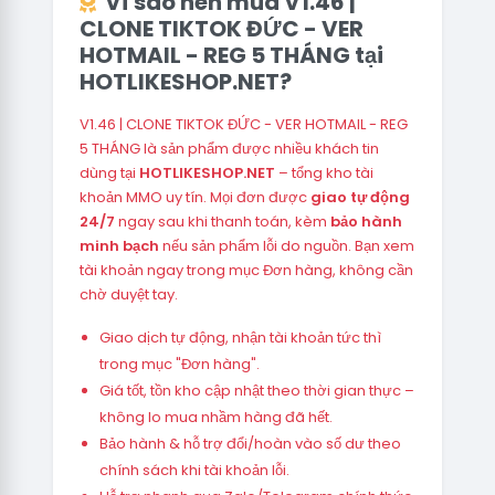
Vì sao nên mua V1.46 |
CLONE TIKTOK ĐỨC - VER
HOTMAIL - REG 5 THÁNG tại
HOTLIKESHOP.NET?
V1.46 | CLONE TIKTOK ĐỨC - VER HOTMAIL - REG
5 THÁNG là sản phẩm được nhiều khách tin
dùng tại
HOTLIKESHOP.NET
– tổng kho tài
khoản MMO uy tín. Mọi đơn được
giao tự động
24/7
ngay sau khi thanh toán, kèm
bảo hành
minh bạch
nếu sản phẩm lỗi do nguồn. Bạn xem
tài khoản ngay trong mục Đơn hàng, không cần
chờ duyệt tay.
Giao dịch tự động, nhận tài khoản tức thì
trong mục "Đơn hàng".
Giá tốt, tồn kho cập nhật theo thời gian thực –
không lo mua nhầm hàng đã hết.
Bảo hành & hỗ trợ đổi/hoàn vào số dư theo
chính sách khi tài khoản lỗi.