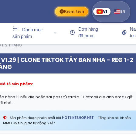
Kiếm tiền
VI
EN
Đơn hàng
Nạ
Danh mục
đã mua
tự
sản phẩm
G 1-2 THÁNG
V1.29 | CLONE TIKTOK TÂY BAN NHA - REG 1-2
ÁNG
Mô tả sản phẩm:
ảo hành 1:1 nếu die hoặc sai pass từ trước - Hotmail die anh em tự gỡ
đt nhé .
Sản phẩm được phân phối bởi
HOTLIKESHOP.NET
– Tổng kho tài khoản
MMO uy tín, giao tự động 24/7.