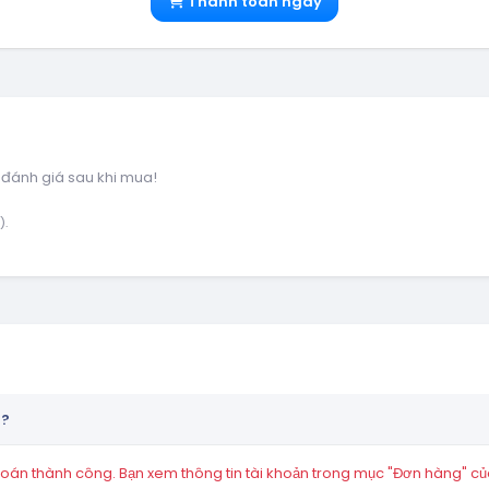
Thanh toán ngay
 đánh giá sau khi mua!
).
n?
án thành công. Bạn xem thông tin tài khoản trong mục "Đơn hàng" củ