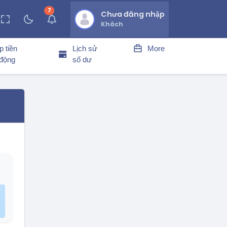
7
thông báo chưa đọc
Chưa đăng nhập
Khách
p tiền
Lịch sử
More
 động
số dư