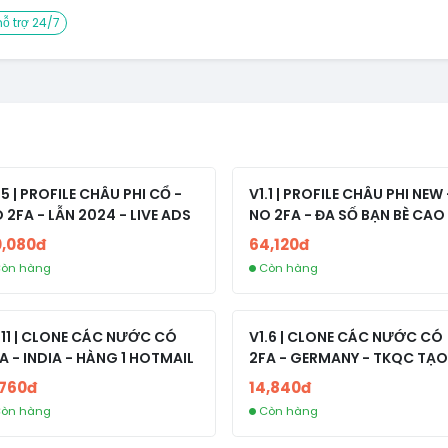
ỗ trợ 24/7
.5 | PROFILE CHÂU PHI CỔ -
V1.1 | PROFILE CHÂU PHI NEW 
 2FA - LẪN 2024 - LIVE ADS
NO 2FA - ĐA SỐ BẠN BÈ CAO
0,080đ
64,120đ
òn hàng
Còn hàng
.11 | CLONE CÁC NƯỚC CÓ
V1.6 | CLONE CÁC NƯỚC CÓ
A - INDIA - HÀNG 1 HOTMAIL
2FA - GERMANY - TKQC TẠO
TRÊN 3 NGÀY - LIVE ADS - VE
,760đ
14,840đ
fviainboxes.com - CLONE
òn hàng
Còn hàng
NEW KHÔNG BẢO HÀNH LOC