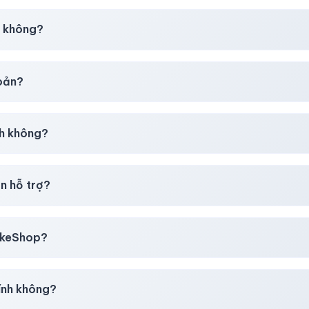
30–50% dự phòng.
p không?
g tôi tư vấn rõ ràng trước khi bạn mua.
hoản?
giây)
sau thanh toán thành công.
h không?
i mua
theo
chính sách
công khai.
n hỗ trợ?
, thẻ cào & các ví điện tử phổ biến.
likeShop?
mail, Tiktok
.
ính không?