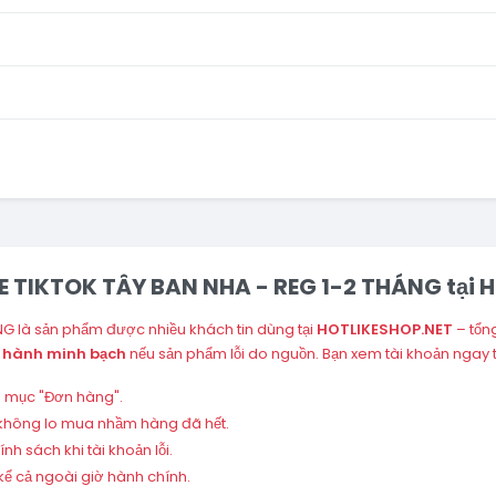
NE TIKTOK TÂY BAN NHA - REG 1-2 THÁNG tại
NG là sản phẩm được nhiều khách tin dùng tại
HOTLIKESHOP.NET
– tổn
 hành minh bạch
nếu sản phẩm lỗi do nguồn. Bạn xem tài khoản ngay
ng mục "Đơn hàng".
 – không lo mua nhầm hàng đã hết.
h sách khi tài khoản lỗi.
ể cả ngoài giờ hành chính.