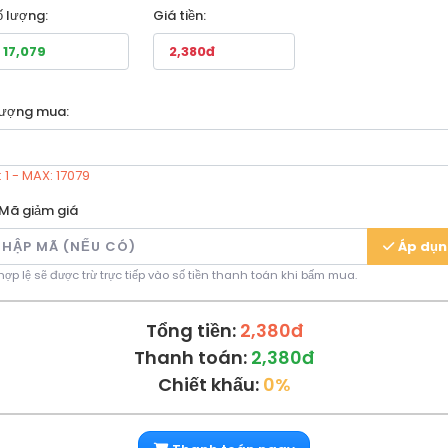
ố lượng:
Giá tiền:
lượng mua:
 1 - MAX: 17079
Mã giảm giá
Áp dụ
ợp lệ sẽ được trừ trực tiếp vào số tiền thanh toán khi bấm mua.
Tổng tiền:
2,380đ
Thanh toán:
2,380đ
Chiết khấu:
0%