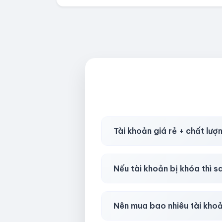
Tài khoản giá rẻ + chất lượ
Có, nhưng tại
HotlikeShop.ne
Nếu tài khoản bị khóa thì s
Trong
30 phút sau khi mua
, 
Nên mua bao nhiêu tài kho