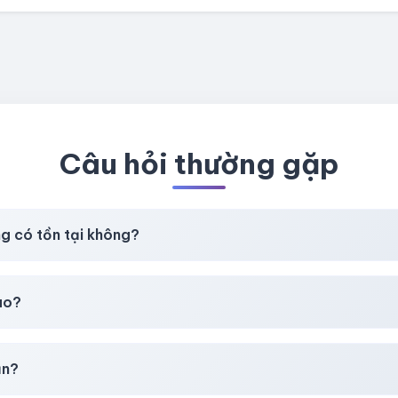
Câu hỏi thường gặp
ng có tồn tại không?
t
chúng tôi luôn ưu tiên chất lượng, bảo hành hơn là giá rẻ nhất
ao?
chúng tôi sẽ hỗ trợ đổi mới hoặc hoàn 100%.
ản?