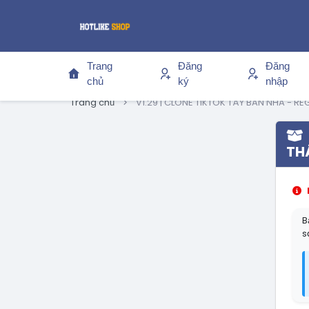
Trang
Đăng
Đăng
chủ
ký
nhập
Trang chủ
V1.29 | CLONE TIKTOK TÂY BAN NHA - RE
TH
B
s