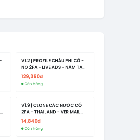
-
V1.2 | PROFILE CHÂU PHI CỔ -
NO 2FA - LIVE ADS - NĂM TẠO
2008-2024
129,360đ
Còn hàng
V1.9 | CLONE CÁC NƯỚC CÓ
2FA - THAILAND - VER MAIL
R
FVIAINBOXES.COM - CLONE
14,840đ
NEW KHÔNG BẢO HÀNH LOCAL
Còn hàng
AL