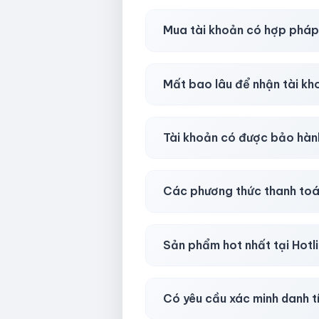
Shop khuyên chuẩn bị thêm 
Mua tài khoản có hợp phá
Tùy nền tảng & mục đích. Chún
Mất bao lâu để nhận tài k
Gần như
ngay lập tức (5–60 
Tài khoản có được bảo hàn
Có, bảo hành
30 phút sau kh
Các phương thức thanh toá
Chuyển khoản ngân hàng, Momo
Sản phẩm hot nhất tại Hot
Facebook, Via bầu cử, BM, G
Có yêu cầu xác minh danh t