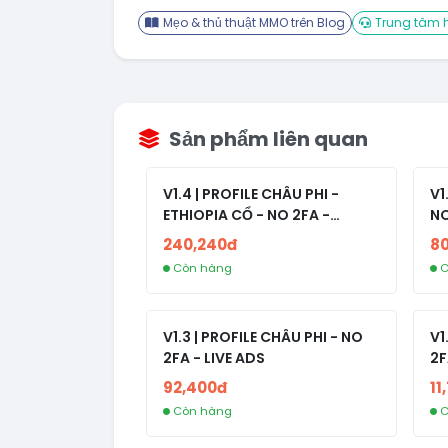
Mẹo & thủ thuật MMO trên Blog
Trung tâm h
Sản phẩm liên quan
V1.4 | PROFILE CHÂU PHI -
V1
ETHIOPIA CỔ - NO 2FA -
NO
RANDOM BẠN BÈ
240,240đ
8
Còn hàng
C
V1.3 | PROFILE CHÂU PHI - NO
V1
2FA - LIVE ADS
2F
92,400đ
11
Còn hàng
C