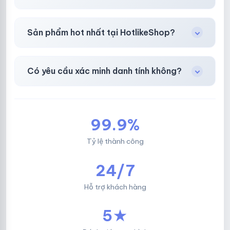
Chuyển khoản ngân hàng, Momo, thẻ cào &
Sản phẩm hot nhất tại HotlikeShop?
các ví điện tử phổ biến.
Facebook, Via bầu cử, BM, Gmail, Tiktok
.
Có yêu cầu xác minh danh tính không?
Không, mọi giao dịch đều đơn giản & nhanh
chóng.
99.9%
Tỷ lệ thành công
24/7
Hỗ trợ khách hàng
5★