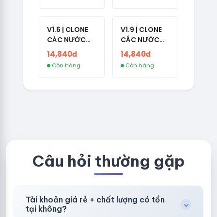
1 HOTMAIL
V1.6 | CLONE
V1.9 | CLONE
CÁC NƯỚC
CÁC NƯỚC
CÓ 2FA -
CÓ 2FA -
14,840đ
14,840đ
GERMANY -
THAILAND -
Còn hàng
Còn hàng
TKQC TẠO
VER MAIL
TRÊN 3 NGÀY -
FVIAINBOXES.
LIVE ADS - VER
COM - CLONE
fviainboxes.c
NEW KHÔNG
om - CLONE
BẢO HÀNH
NEW KHÔNG
LOCAL
BẢO HÀNH
LOCAL
Câu hỏi thường gặp
Tài khoản giá rẻ + chất lượng có tồn
tại không?