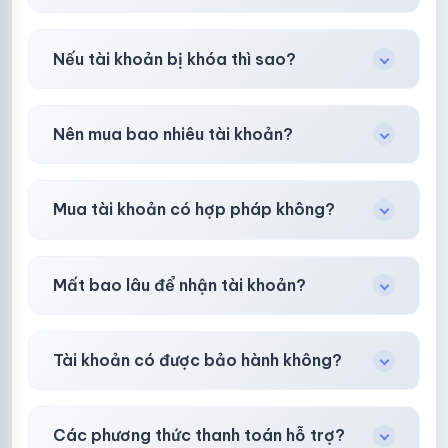
Có, nhưng tại
HotlikeShop.net
chúng tôi luôn
Nếu tài khoản bị khóa thì sao?
ưu tiên chất lượng, bảo hành hơn là giá rẻ nhất.
Trong
30 phút sau khi mua
, chúng tôi sẽ hỗ
Nên mua bao nhiêu tài khoản?
trợ đổi mới hoặc hoàn 100%.
Shop khuyên chuẩn bị thêm 30–50% dự
Mua tài khoản có hợp pháp không?
phòng.
Tùy nền tảng & mục đích. Chúng tôi tư vấn rõ
Mất bao lâu để nhận tài khoản?
ràng trước khi bạn mua.
Gần như
ngay lập tức (5–60 giây)
sau thanh
Tài khoản có được bảo hành không?
toán thành công.
Có, bảo hành
30 phút sau khi mua
theo
chính
Các phương thức thanh toán hỗ trợ?
sách
công khai.