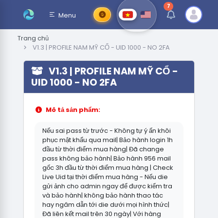
7
thông báo chưa đ
Menu
Trang chủ
V1.3 | PROFILE NAM MỸ CỔ - UID 1000 - NO 2FA
V1.3 | PROFILE NAM MỸ CỔ -
UID 1000 - NO 2FA
Mô tả sản phẩm:
Nếu sai pass từ trước - Không tự ý ấn khôi
phục mật khẩu qua mail| Bảo hành login 1h
đầu từ thời điểm mua hàng| Đã change
pass không bảo hành| Bảo hành 956 mail
gốc 3h đầu từ thời điểm mua hàng | Check
Live Uid tại thời điểm mua hàng - Nếu die
gửi ảnh cho admin ngay để được kiểm tra
và bảo hành| không bảo hành thao tác
hay ngâm dẫn tới die dưới mọi hình thức|
Đã liên kết mail trên 30 ngày| Với hàng