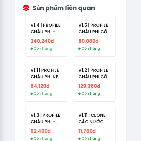
Sản phẩm liên quan
V1.4 | PROFILE
V1.5 | PROFILE
CHÂU PHI -
CHÂU PHI CỔ
ETHIOPIA CỔ -
- NO 2FA -
240,240đ
80,080đ
NO 2FA -
LẪN 2024 -
Còn hàng
Còn hàng
RANDOM BẠN
LIVE ADS
BÈ
V1.1 | PROFILE
V1.2 | PROFILE
CHÂU PHI NEW
CHÂU PHI CỔ
- NO 2FA - ĐA
- NO 2FA -
64,120đ
129,360đ
SỐ BẠN BÈ
LIVE ADS -
Còn hàng
Còn hàng
CAO
NĂM TẠO
2008-2024
V1.3 | PROFILE
V1.11 | CLONE
CHÂU PHI -
CÁC NƯỚC
NO 2FA - LIVE
CÓ 2FA -
92,400đ
11,760đ
ADS
INDIA - HÀNG
Còn hàng
Còn hàng