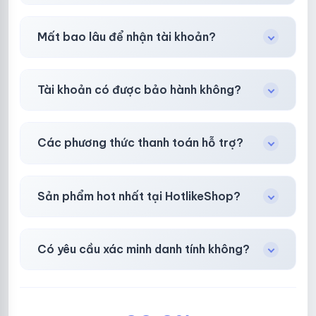
Tùy nền tảng & mục đích. Chúng tôi tư vấn rõ
Mất bao lâu để nhận tài khoản?
ràng trước khi bạn mua.
Gần như
ngay lập tức (5–60 giây)
sau thanh
Tài khoản có được bảo hành không?
toán thành công.
Có, bảo hành
30 phút sau khi mua
theo
chính
Các phương thức thanh toán hỗ trợ?
sách
công khai.
Chuyển khoản ngân hàng, Momo, thẻ cào &
Sản phẩm hot nhất tại HotlikeShop?
các ví điện tử phổ biến.
Facebook, Via bầu cử, BM, Gmail, Tiktok
.
Có yêu cầu xác minh danh tính không?
Không, mọi giao dịch đều đơn giản & nhanh
chóng.