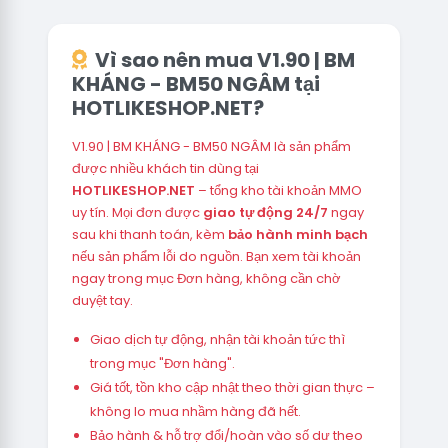
Vì sao nên mua V1.90 | BM
KHÁNG - BM50 NGÂM tại
HOTLIKESHOP.NET?
V1.90 | BM KHÁNG - BM50 NGÂM là sản phẩm
được nhiều khách tin dùng tại
HOTLIKESHOP.NET
– tổng kho tài khoản MMO
uy tín. Mọi đơn được
giao tự động 24/7
ngay
sau khi thanh toán, kèm
bảo hành minh bạch
nếu sản phẩm lỗi do nguồn. Bạn xem tài khoản
ngay trong mục Đơn hàng, không cần chờ
duyệt tay.
Giao dịch tự động, nhận tài khoản tức thì
trong mục "Đơn hàng".
Giá tốt, tồn kho cập nhật theo thời gian thực –
không lo mua nhầm hàng đã hết.
Bảo hành & hỗ trợ đổi/hoàn vào số dư theo