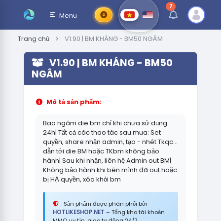
7
thông báo chưa đ
Menu
Trang chủ
V1.90 | BM KHÁNG - BM50 NGÂM
V1.90 | BM KHÁNG - BM50
NGÂM
Mô tả sản phẩm:
Bao ngâm die bm chỉ khi chưa sử dụng
24h| Tất cả các thao tác sau mua: Set
quyền, share nhận admin, tạo - nhét Tkqc...
dẫn tới die BM hoặc TKbm không bảo
hành| Sau khi nhận, liên hệ Admin out BM|
Không bảo hành khi bên mình đã out hoặc
bị HẠ quyền, xóa khỏi bm
Sản phẩm được phân phối bởi
HOTLIKESHOP.NET
– Tổng kho tài khoản
MMO uy tín, giao tự động 24/7.