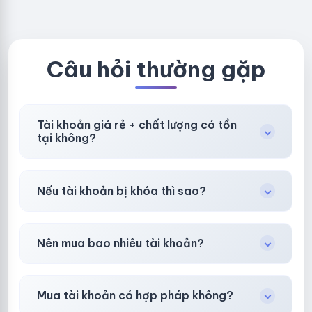
NEW KHÔNG
LOCAL
BẢO HÀNH
LOCAL
Câu hỏi thường gặp
Tài khoản giá rẻ + chất lượng có tồn
tại không?
Có, nhưng tại
HotlikeShop.net
chúng tôi luôn
Nếu tài khoản bị khóa thì sao?
ưu tiên chất lượng, bảo hành hơn là giá rẻ nhất.
Trong
30 phút sau khi mua
, chúng tôi sẽ hỗ
Nên mua bao nhiêu tài khoản?
trợ đổi mới hoặc hoàn 100%.
Shop khuyên chuẩn bị thêm 30–50% dự
Mua tài khoản có hợp pháp không?
phòng.