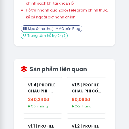
chính sách khi tài khoản lỗi.
Hỗ trợ nhanh qua Zalo/Telegram chính thức,
kể cả ngoài giờ hành chính.
Mẹo & thủ thuật MMO trên Blog
Trung tâm hỗ trợ 24/7
Sản phẩm liên quan
V1.4 | PROFILE
V1.5 | PROFILE
CHÂU PHI -
CHÂU PHI CỔ
ETHIOPIA CỔ -
- NO 2FA -
240,240đ
80,080đ
NO 2FA -
LẪN 2024 -
Còn hàng
Còn hàng
RANDOM BẠN
LIVE ADS
BÈ
V1.1 | PROFILE
V1.2 | PROFILE