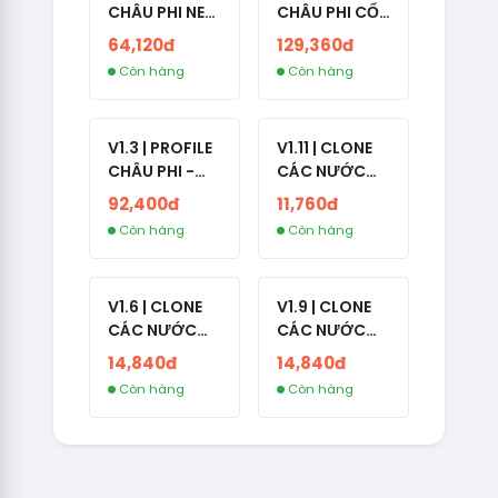
CHÂU PHI NEW
CHÂU PHI CỔ
- NO 2FA - ĐA
- NO 2FA -
64,120đ
129,360đ
SỐ BẠN BÈ
LIVE ADS -
Còn hàng
Còn hàng
CAO
NĂM TẠO
2008-2024
V1.3 | PROFILE
V1.11 | CLONE
CHÂU PHI -
CÁC NƯỚC
NO 2FA - LIVE
CÓ 2FA -
92,400đ
11,760đ
ADS
INDIA - HÀNG
Còn hàng
Còn hàng
1 HOTMAIL
V1.6 | CLONE
V1.9 | CLONE
CÁC NƯỚC
CÁC NƯỚC
CÓ 2FA -
CÓ 2FA -
14,840đ
14,840đ
GERMANY -
THAILAND -
Còn hàng
Còn hàng
TKQC TẠO
VER MAIL
TRÊN 3 NGÀY -
FVIAINBOXES.
LIVE ADS - VER
COM - CLONE
fviainboxes.c
NEW KHÔNG
om - CLONE
BẢO HÀNH