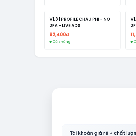
V1.3 | PROFILE CHÂU PHI - NO
V1
2FA - LIVE ADS
2F
92,400đ
11
Còn hàng
C
Tài khoản giá rẻ + chất lượ