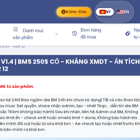
Kiếm tiền
VI
EN
Đơn hàng
Nạ
Danh mục
đã mua
tự
sản phẩm
TÍCH - VER 12
V1.4 | BM5 250$ CỔ - KHÁNG XMDT - ẨN TÍCH
 12
Mô tả sản phẩm:
ao tụt 24h| Bao ngâm die BM 24h khi chưa sử dụng| Tất cả các thao tá
au mua: Set quyền, share nhận admin, tạo - nhét Tkqc... dẫn tới die BM
oặc TKbm không bảo hành| Sau khi nhận, liên hệ Admin out BM, Không
ao limit ẩn - check smit hoặc smeta limit = done, Không bảo hành khi
ên mình đã out hoặc bị xóa khỏi bm - Ae check tạo hoặc nhét trước kh
á bên mình ra khỏi bm