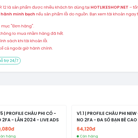
 12 là sản phẩm được nhiều khách tin dùng tại
HOTLIKESHOP.NET
– tổ
 hành minh bạch
nếu sản phẩm lỗi do nguồn. Bạn xem tài khoản ngay
ng mục "Đơn hàng".
 – không lo mua nhầm hàng đã hết.
h sách khi tài khoản lỗi.
ể cả ngoài giờ hành chính.
ỗ trợ 24/7
.5 | PROFILE CHÂU PHI CỔ -
V1.1 | PROFILE CHÂU PHI NEW 
 2FA - LẪN 2024 - LIVE ADS
NO 2FA - ĐA SỐ BẠN BÈ CAO
0,080đ
64,120đ
òn hàng
Còn hàng