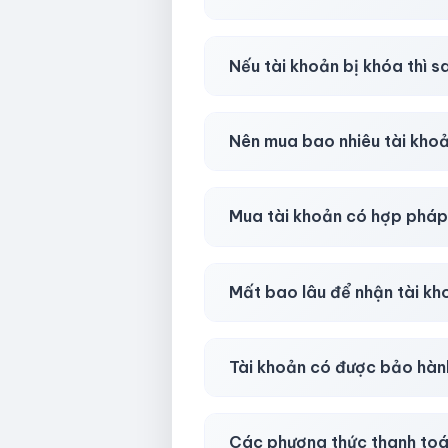
Có, nhưng tại
HotlikeShop.ne
Nếu tài khoản bị khóa thì s
Trong
30 phút sau khi mua
, 
Nên mua bao nhiêu tài kho
Shop khuyên chuẩn bị thêm 
Mua tài khoản có hợp phá
Tùy nền tảng & mục đích. Chún
Mất bao lâu để nhận tài k
Gần như
ngay lập tức (5–60 
Tài khoản có được bảo hàn
Có, bảo hành
30 phút sau kh
Các phương thức thanh toá