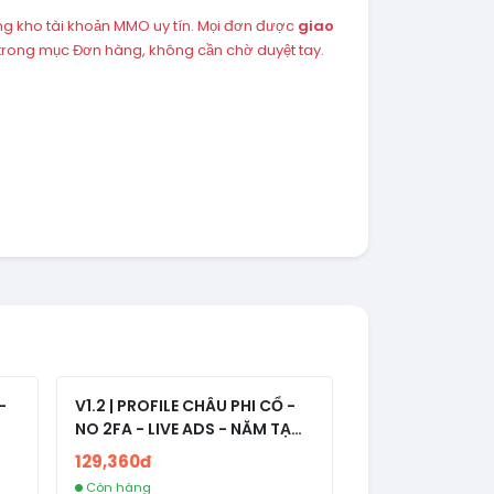
ng kho tài khoản MMO uy tín. Mọi đơn được
giao
 trong mục Đơn hàng, không cần chờ duyệt tay.
-
V1.2 | PROFILE CHÂU PHI CỔ -
NO 2FA - LIVE ADS - NĂM TẠO
2008-2024
129,360đ
Còn hàng