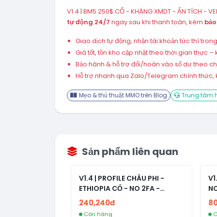
V1.4 | BM5 250$ CỔ - KHÁNG XMDT - ẨN TÍCH - VER
tự động 24/7
ngay sau khi thanh toán, kèm
bảo
Giao dịch tự động, nhận tài khoản tức thì tro
Giá tốt, tồn kho cập nhật theo thời gian thực
Bảo hành & hỗ trợ đổi/hoàn vào số dư theo chín
Hỗ trợ nhanh qua Zalo/Telegram chính thức, k
Mẹo & thủ thuật MMO trên Blog
Trung tâm h
Sản phẩm liên quan
V1.4 | PROFILE CHÂU PHI -
V1
ETHIOPIA CỔ - NO 2FA -
NO
RANDOM BẠN BÈ
240,240đ
8
Còn hàng
C