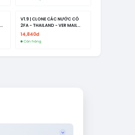
V1.9 | CLONE CÁC NƯỚC CÓ
2FA - THAILAND - VER MAIL
R
FVIAINBOXES.COM - CLONE
14,840đ
NEW KHÔNG BẢO HÀNH LOCAL
Còn hàng
AL