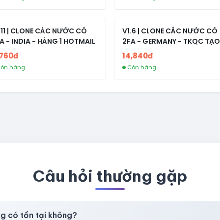
.11 | CLONE CÁC NƯỚC CÓ
V1.6 | CLONE CÁC NƯỚC CÓ
A - INDIA - HÀNG 1 HOTMAIL
2FA - GERMANY - TKQC TẠO
TRÊN 3 NGÀY - LIVE ADS - VE
,760đ
14,840đ
fviainboxes.com - CLONE
òn hàng
Còn hàng
NEW KHÔNG BẢO HÀNH LOC
Câu hỏi thường gặp
ng có tồn tại không?