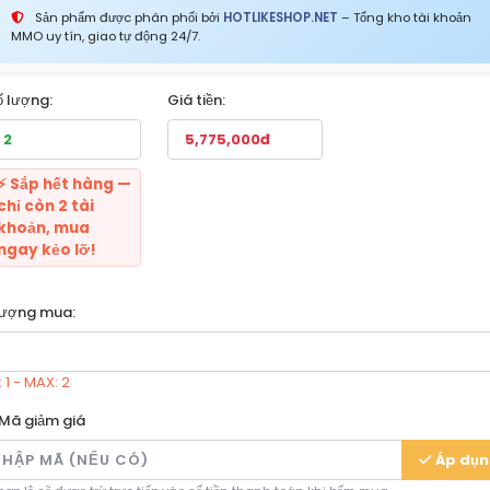
Sản phẩm được phân phối bởi
HOTLIKESHOP.NET
– Tổng kho tài khoản
MMO uy tín, giao tự động 24/7.
ố lượng:
Giá tiền:
⚡ Sắp hết hàng —
chỉ còn 2 tài
khoản, mua
ngay kẻo lỡ!
lượng mua:
 1 - MAX: 2
Mã giảm giá
Áp dụ