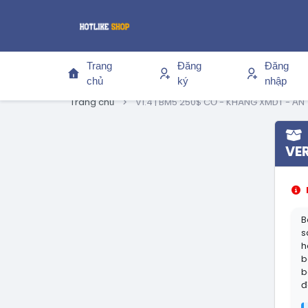
Trang
Đăng
Đăng
chủ
ký
nhập
Trang chủ
V1.4 | BM5 250$ CỔ - KHÁNG XMDT - ẨN 
VER
B
s
h
b
b
đ