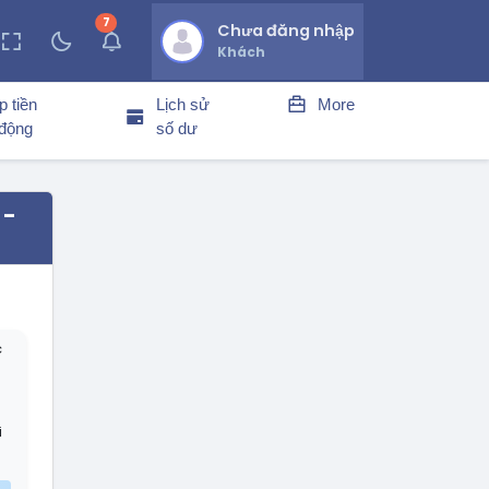
7
thông báo chưa đọc
Chưa đăng nhập
Khách
p tiền
Lịch sử
More
 động
số dư
 -
c
i