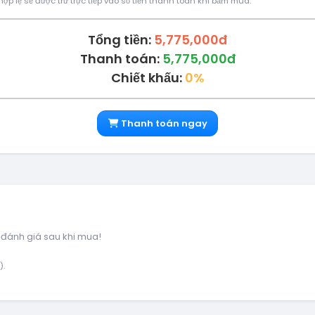
ợp lệ sẽ được trừ trực tiếp vào số tiền thanh toán khi bấm mua.
Tổng tiền:
5,775,000đ
Thanh toán:
5,775,000đ
Chiết khấu:
0%
Thanh toán ngay
 đánh giá sau khi mua!
).