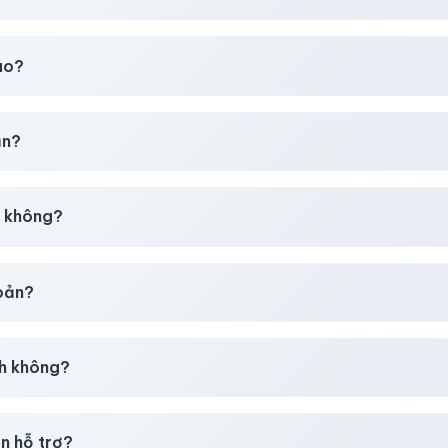
t
chúng tôi luôn ưu tiên chất lượng, bảo hành hơn là giá rẻ nhất
ao?
chúng tôi sẽ hỗ trợ đổi mới hoặc hoàn 100%.
ản?
30–50% dự phòng.
p không?
g tôi tư vấn rõ ràng trước khi bạn mua.
hoản?
giây)
sau thanh toán thành công.
h không?
i mua
theo
chính sách
công khai.
n hỗ trợ?