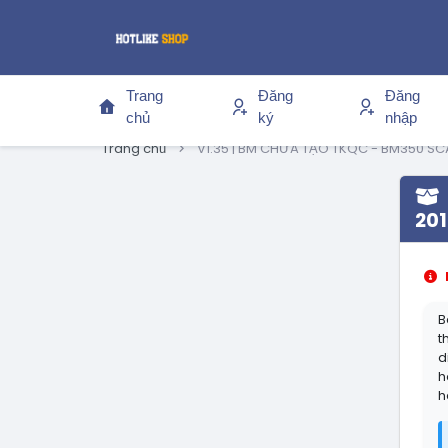
Trang
Đăng
Đăng
chủ
ký
nhập
Trang chủ
V1.35 | BM CHƯA TẠO TKQC - BM350 SC
201
B
t
d
h
h