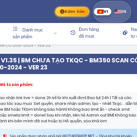
Kiếm tiền
VI
EN
Đơn hàng
Nạ
Danh mục
đã mua
tự
sản phẩm
AN CỔ 2010-2024 - VER 23
V1.35 | BM CHƯA TẠO TKQC - BM350 SCAN C
0-2024 - VER 23
Mô tả sản phẩm:
ao nhận link live = done 2h kể từ khi xuất đơn| Bao tụt 24h | Tất cả các
hao tác sau mua: Set quyền, share nhận admin, tạo - nhét Tkqc... dẫn tớ
ie BM hoặc TKbm không bảo hành| Không bao limit ẩn - check smit
oặc smeta limit = done| Sau khi nhận, liên hệ Admin out BM| Không bảo
ành khi bên mình đã out hoặc bị HẠ quyền, xóa khỏi bm
Sản phẩm được phân phối bởi
HOTLIKESHOP.NET
– Tổng kho tài khoản