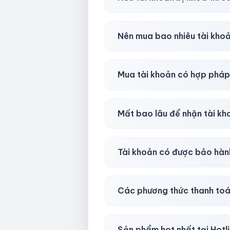
Trong
30 phút sau khi mua
, 
Nên mua bao nhiêu tài kho
Shop khuyên chuẩn bị thêm 
Mua tài khoản có hợp phá
Tùy nền tảng & mục đích. Chún
Mất bao lâu để nhận tài k
Gần như
ngay lập tức (5–60 
Tài khoản có được bảo hàn
Có, bảo hành
30 phút sau kh
Các phương thức thanh toá
Chuyển khoản ngân hàng, Momo
Sản phẩm hot nhất tại Hot