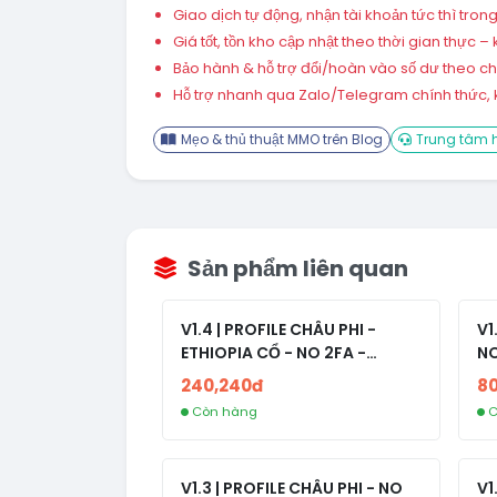
Giao dịch tự động, nhận tài khoản tức thì tro
Giá tốt, tồn kho cập nhật theo thời gian thực
Bảo hành & hỗ trợ đổi/hoàn vào số dư theo chín
Hỗ trợ nhanh qua Zalo/Telegram chính thức, k
Mẹo & thủ thuật MMO trên Blog
Trung tâm h
Sản phẩm liên quan
V1.4 | PROFILE CHÂU PHI -
V1
ETHIOPIA CỔ - NO 2FA -
NO
RANDOM BẠN BÈ
240,240đ
8
Còn hàng
C
V1.3 | PROFILE CHÂU PHI - NO
V1