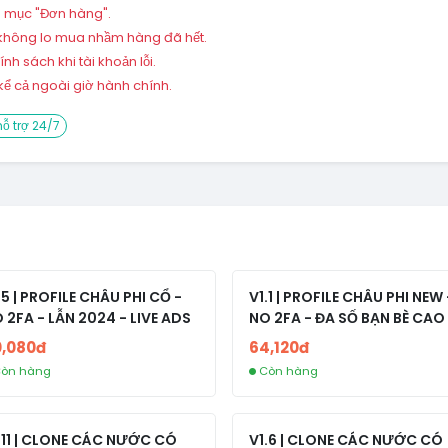
ng mục "Đơn hàng".
 – không lo mua nhầm hàng đã hết.
h sách khi tài khoản lỗi.
ể cả ngoài giờ hành chính.
ỗ trợ 24/7
.5 | PROFILE CHÂU PHI CỔ -
V1.1 | PROFILE CHÂU PHI NEW 
 2FA - LẪN 2024 - LIVE ADS
NO 2FA - ĐA SỐ BẠN BÈ CAO
0,080đ
64,120đ
òn hàng
Còn hàng
.11 | CLONE CÁC NƯỚC CÓ
V1.6 | CLONE CÁC NƯỚC CÓ