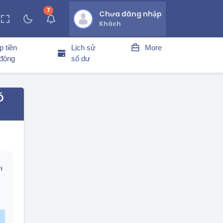
7
thông báo chưa đọc
Chưa đăng nhập
Khách
p tiền
Lịch sử
More
 động
số dư
Ổ
i