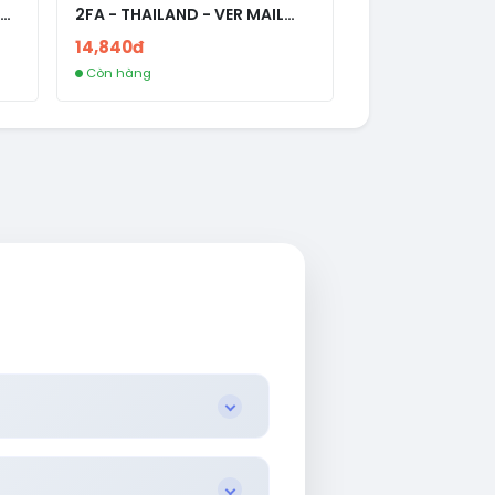
2FA - THAILAND - VER MAIL
R
FVIAINBOXES.COM - CLONE
14,840đ
NEW KHÔNG BẢO HÀNH LOCAL
Còn hàng
AL
.