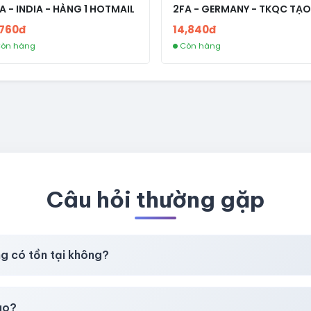
A - INDIA - HÀNG 1 HOTMAIL
2FA - GERMANY - TKQC TẠO
TRÊN 3 NGÀY - LIVE ADS - VE
,760đ
14,840đ
fviainboxes.com - CLONE
òn hàng
Còn hàng
NEW KHÔNG BẢO HÀNH LOC
Câu hỏi thường gặp
ng có tồn tại không?
t
chúng tôi luôn ưu tiên chất lượng, bảo hành hơn là giá rẻ nhất
ao?