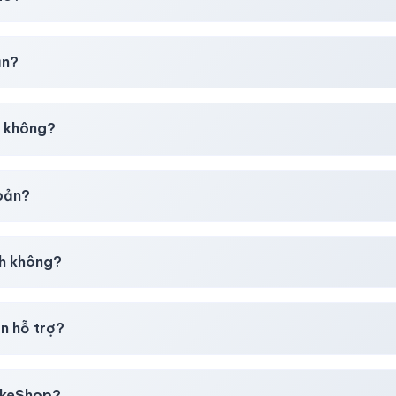
chúng tôi sẽ hỗ trợ đổi mới hoặc hoàn 100%.
ản?
30–50% dự phòng.
p không?
g tôi tư vấn rõ ràng trước khi bạn mua.
hoản?
giây)
sau thanh toán thành công.
h không?
i mua
theo
chính sách
công khai.
n hỗ trợ?
, thẻ cào & các ví điện tử phổ biến.
likeShop?