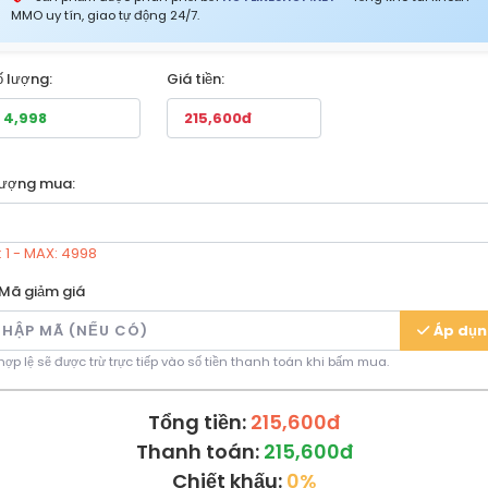
MMO uy tín, giao tự động 24/7.
ố lượng:
Giá tiền:
lượng mua:
: 1 - MAX: 4998
Mã giảm giá
Áp dụ
ợp lệ sẽ được trừ trực tiếp vào số tiền thanh toán khi bấm mua.
Tổng tiền:
215,600đ
Thanh toán:
215,600đ
Chiết khấu:
0%