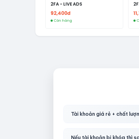
2FA - LIVE ADS
2F
92,400đ
11
Còn hàng
C
Tài khoản giá rẻ + chất lượ
Có, nhưng tại
HotlikeShop.ne
Nếu tài khoản bị khóa thì s