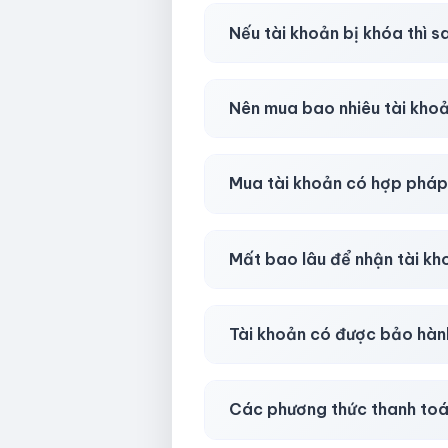
Có, nhưng tại
HotlikeShop.ne
Nếu tài khoản bị khóa thì s
Trong
30 phút sau khi mua
, 
Nên mua bao nhiêu tài kho
Shop khuyên chuẩn bị thêm 
Mua tài khoản có hợp phá
Tùy nền tảng & mục đích. Chún
Mất bao lâu để nhận tài k
Gần như
ngay lập tức (5–60 
Tài khoản có được bảo hàn
Có, bảo hành
30 phút sau kh
Các phương thức thanh toá