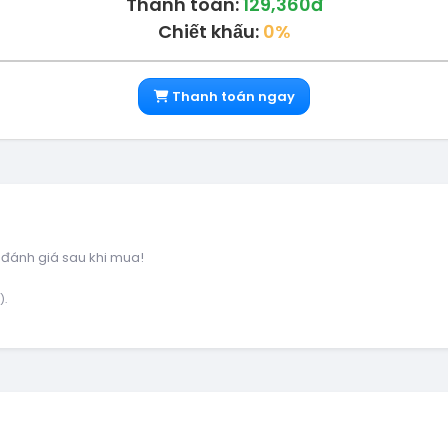
Thanh toán:
129,360đ
Chiết khấu:
0%
Thanh toán ngay
 đánh giá sau khi mua!
).