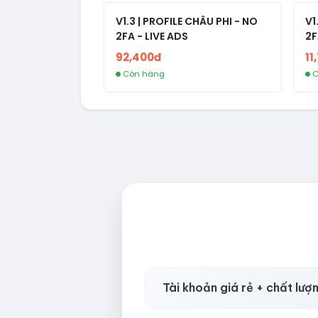
V1.3 | PROFILE CHÂU PHI - NO
V1
2FA - LIVE ADS
2F
92,400đ
11
Còn hàng
C
Tài khoản giá rẻ + chất lượ