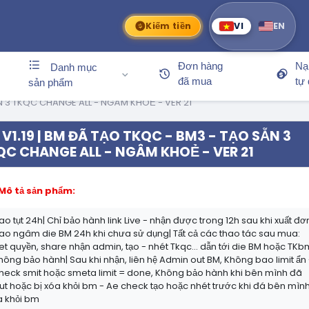
Kiếm tiền
VI
EN
Đơn hàng
Nạ
Danh mục
đã mua
tự
sản phẩm
ẴN 3 TKQC CHANGE ALL - NGÂM KHOẺ - VER 21
V1.19 | BM ĐÃ TẠO TKQC - BM3 - TẠO SẴN 3
QC CHANGE ALL - NGÂM KHOẺ - VER 21
Mô tả sản phẩm:
ao tụt 24h| Chỉ bảo hành link Live - nhận được trong 12h sau khi xuất đơ
ao ngâm die BM 24h khi chưa sử dụng| Tất cả các thao tác sau mua:
et quyền, share nhận admin, tạo - nhét Tkqc... dẫn tới die BM hoặc TKb
hông bảo hành| Sau khi nhận, liên hệ Admin out BM, Không bao limit ẩn 
heck smit hoặc smeta limit = done, Không bảo hành khi bên mình đã
ut hoặc bị xóa khỏi bm - Ae check tạo hoặc nhét trước khi đá bên mìn
a khỏi bm