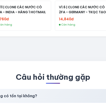
.11 | CLONE CÁC NƯỚC CÓ
V1.6 | CLONE CÁC NƯỚC CÓ
A - INDIA - HÀNG 1 HOTMAIL
2FA - GERMANY - TKQC TẠO
TRÊN 3 NGÀY - LIVE ADS - VE
,760đ
14,840đ
fviainboxes.com - CLONE
òn hàng
Còn hàng
NEW KHÔNG BẢO HÀNH LOC
Câu hỏi thường gặp
ng có tồn tại không?