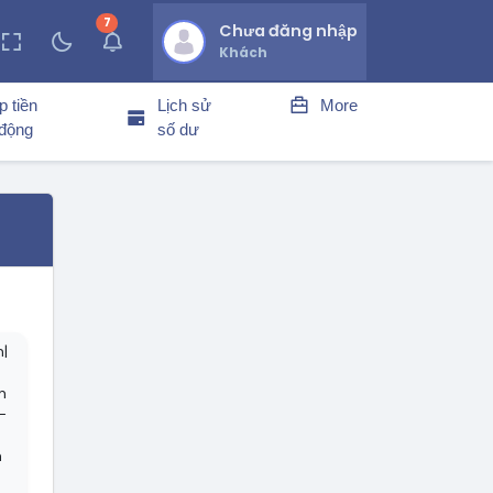
7
thông báo chưa đọc
Chưa đăng nhập
Khách
p tiền
Lịch sử
More
 động
số dư
n|
m
-
h