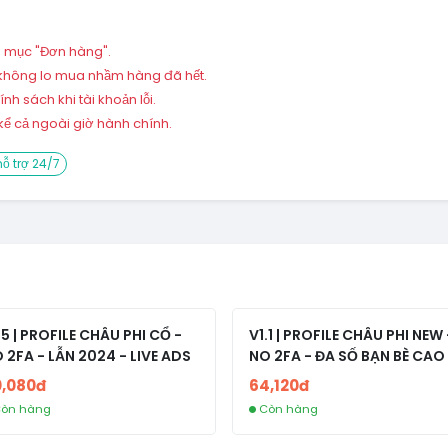
ng mục "Đơn hàng".
 – không lo mua nhầm hàng đã hết.
h sách khi tài khoản lỗi.
ể cả ngoài giờ hành chính.
ỗ trợ 24/7
.5 | PROFILE CHÂU PHI CỔ -
V1.1 | PROFILE CHÂU PHI NEW 
 2FA - LẪN 2024 - LIVE ADS
NO 2FA - ĐA SỐ BẠN BÈ CAO
0,080đ
64,120đ
òn hàng
Còn hàng