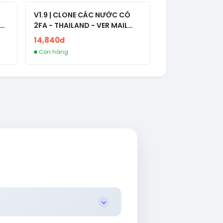
V1.9 | CLONE CÁC NƯỚC CÓ
2FA - THAILAND - VER MAIL
R
FVIAINBOXES.COM - CLONE
14,840đ
NEW KHÔNG BẢO HÀNH LOCAL
Còn hàng
AL