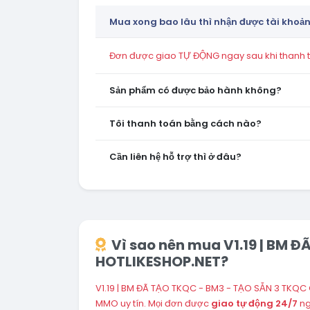
Mua xong bao lâu thì nhận được tài khoả
Đơn được giao TỰ ĐỘNG ngay sau khi thanh to
Sản phẩm có được bảo hành không?
Tôi thanh toán bằng cách nào?
Cần liên hệ hỗ trợ thì ở đâu?
Vì sao nên mua V1.19 | BM 
HOTLIKESHOP.NET?
V1.19 | BM ĐÃ TẠO TKQC - BM3 - TẠO SẴN 3 TKQC
MMO uy tín. Mọi đơn được
giao tự động 24/7
ng