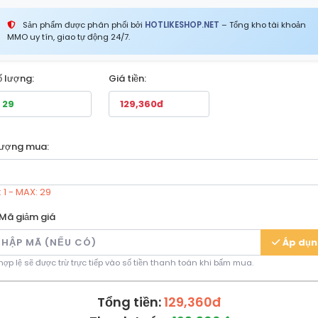
Sản phẩm được phân phối bởi
HOTLIKESHOP.NET
– Tổng kho tài khoản
MMO uy tín, giao tự động 24/7.
ố lượng:
Giá tiền:
lượng mua:
 1 - MAX: 29
Mã giảm giá
Áp dụ
ợp lệ sẽ được trừ trực tiếp vào số tiền thanh toán khi bấm mua.
Tổng tiền:
129,360đ