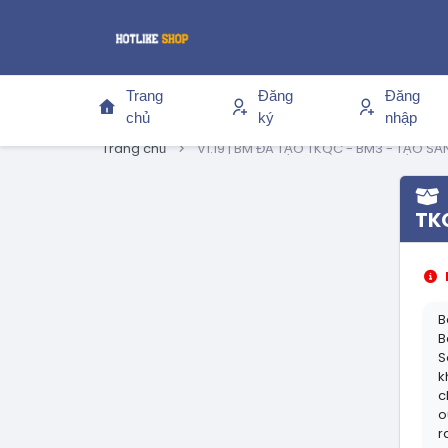
Trang
Đăng
Đăng
chủ
ký
nhập
Trang chủ
V1.19 | BM ĐÃ TẠO TKQC - BM3 - TẠO S
TK
B
B
S
k
c
o
r