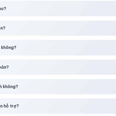
t
chúng tôi luôn ưu tiên chất lượng, bảo hành hơn là giá rẻ nhất
ao?
chúng tôi sẽ hỗ trợ đổi mới hoặc hoàn 100%.
ản?
30–50% dự phòng.
p không?
g tôi tư vấn rõ ràng trước khi bạn mua.
hoản?
giây)
sau thanh toán thành công.
h không?
i mua
theo
chính sách
công khai.
n hỗ trợ?