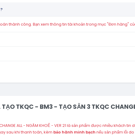
n?
án thành công. Bạn xem thông tin tài khoản trong mục "Đơn hàng" củ
ĐÃ TẠO TKQC - BM3 - TẠO SẴN 3 TKQC CHANGE 
 CHANGE ALL - NGÂM KHOẺ - VER 21 là sản phẩm được nhiều khách tin d
ay sau khi thanh toán, kèm
bảo hành minh bạch
nếu sản phẩm lỗi do