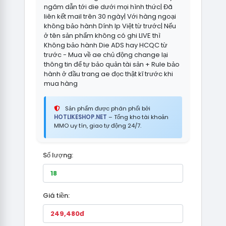
ngâm dẫn tới die dưới mọi hình thức| Đã
liên kết mail trên 30 ngày| Với hàng ngoại
không bảo hành Dính Ip Việt từ trước| Nếu
ở tên sản phẩm không có ghi LIVE thì
Không bảo hành Die ADS hay HCQC từ
trước - Mua về ae chủ động change lại
thông tin để tự bảo quản tài sản + Rule bảo
hành ở đầu trang ae đọc thật kĩ trước khi
mua hàng
Sản phẩm được phân phối bởi
HOTLIKESHOP.NET
– Tổng kho tài khoản
MMO uy tín, giao tự động 24/7.
Số lượng:
Giá tiền: