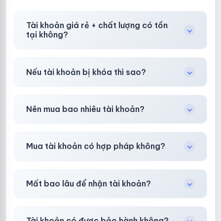
Tài khoản giá rẻ + chất lượng có tồn
tại không?
Có, nhưng tại
HotlikeShop.net
chúng tôi luôn
Nếu tài khoản bị khóa thì sao?
ưu tiên chất lượng, bảo hành hơn là giá rẻ nhất.
Trong
30 phút sau khi mua
, chúng tôi sẽ hỗ
Nên mua bao nhiêu tài khoản?
trợ đổi mới hoặc hoàn 100%.
Shop khuyên chuẩn bị thêm 30–50% dự
Mua tài khoản có hợp pháp không?
phòng.
Tùy nền tảng & mục đích. Chúng tôi tư vấn rõ
Mất bao lâu để nhận tài khoản?
ràng trước khi bạn mua.
Gần như
ngay lập tức (5–60 giây)
sau thanh
Tài khoản có được bảo hành không?