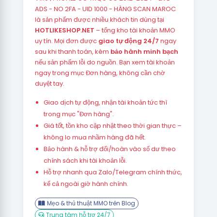
ADS - NO 2FA - UID 1000 - HÀNG SCAN MAROC
là sản phẩm được nhiều khách tin dùng tại
HOTLIKESHOP.NET
– tổng kho tài khoản MMO
uy tín. Mọi đơn được
giao tự động 24/7
ngay
sau khi thanh toán, kèm
bảo hành minh bạch
nếu sản phẩm lỗi do nguồn. Bạn xem tài khoản
ngay trong mục Đơn hàng, không cần chờ
duyệt tay.
Giao dịch tự động, nhận tài khoản tức thì
trong mục "Đơn hàng".
Giá tốt, tồn kho cập nhật theo thời gian thực –
không lo mua nhầm hàng đã hết.
Bảo hành & hỗ trợ đổi/hoàn vào số dư theo
chính sách khi tài khoản lỗi.
Hỗ trợ nhanh qua Zalo/Telegram chính thức,
kể cả ngoài giờ hành chính.
Mẹo & thủ thuật MMO trên Blog
Trung tâm hỗ trợ 24/7