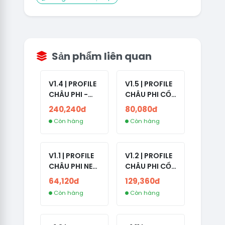
Sản phẩm liên quan
V1.4 | PROFILE
V1.5 | PROFILE
CHÂU PHI -
CHÂU PHI CỔ
ETHIOPIA CỔ -
- NO 2FA -
240,240đ
80,080đ
NO 2FA -
LẪN 2024 -
Còn hàng
Còn hàng
RANDOM BẠN
LIVE ADS
BÈ
V1.1 | PROFILE
V1.2 | PROFILE
CHÂU PHI NEW
CHÂU PHI CỔ
- NO 2FA - ĐA
- NO 2FA -
64,120đ
129,360đ
SỐ BẠN BÈ
LIVE ADS -
Còn hàng
Còn hàng
CAO
NĂM TẠO
2008-2024