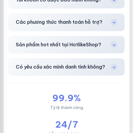
toán thành công.
Có, bảo hành
30 phút sau khi mua
theo
chính
Các phương thức thanh toán hỗ trợ?
sách
công khai.
Chuyển khoản ngân hàng, Momo, thẻ cào &
Sản phẩm hot nhất tại HotlikeShop?
các ví điện tử phổ biến.
Facebook, Via bầu cử, BM, Gmail, Tiktok
.
Có yêu cầu xác minh danh tính không?
Không, mọi giao dịch đều đơn giản & nhanh
chóng.
99.9%
Tỷ lệ thành công
24/7