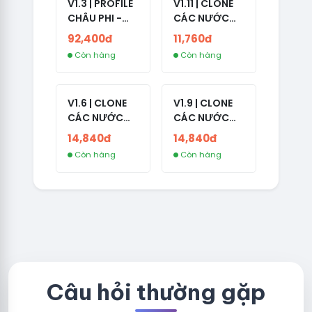
V1.3 | PROFILE
V1.11 | CLONE
CHÂU PHI -
CÁC NƯỚC
NO 2FA - LIVE
CÓ 2FA -
92,400đ
11,760đ
ADS
INDIA - HÀNG
Còn hàng
Còn hàng
1 HOTMAIL
V1.6 | CLONE
V1.9 | CLONE
CÁC NƯỚC
CÁC NƯỚC
CÓ 2FA -
CÓ 2FA -
14,840đ
14,840đ
GERMANY -
THAILAND -
Còn hàng
Còn hàng
TKQC TẠO
VER MAIL
TRÊN 3 NGÀY -
FVIAINBOXES.
LIVE ADS - VER
COM - CLONE
fviainboxes.c
NEW KHÔNG
om - CLONE
BẢO HÀNH
NEW KHÔNG
LOCAL
BẢO HÀNH
LOCAL
Câu hỏi thường gặp