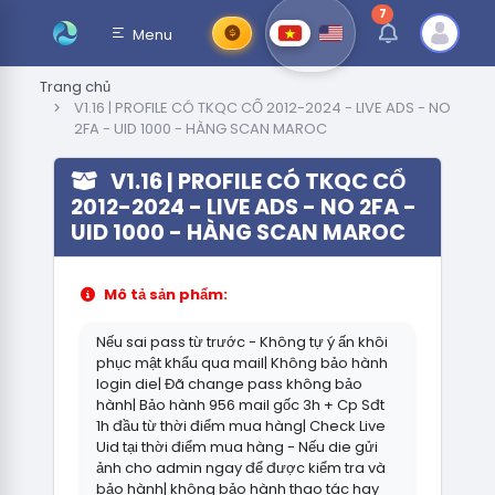
7
thông báo chưa đ
Menu
Trang chủ
V1.16 | PROFILE CÓ TKQC CỔ 2012-2024 - LIVE ADS - NO
2FA - UID 1000 - HÀNG SCAN MAROC
V1.16 | PROFILE CÓ TKQC CỔ
2012-2024 - LIVE ADS - NO 2FA -
UID 1000 - HÀNG SCAN MAROC
Mô tả sản phẩm:
Nếu sai pass từ trước - Không tự ý ấn khôi
phục mật khẩu qua mail| Không bảo hành
login die| Đã change pass không bảo
hành| Bảo hành 956 mail gốc 3h + Cp Sđt
1h đầu từ thời điểm mua hàng| Check Live
Uid tại thời điểm mua hàng - Nếu die gửi
ảnh cho admin ngay để được kiểm tra và
bảo hành| không bảo hành thao tác hay