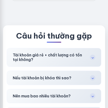
LIVE ADS - VER
COM - CLONE
fviainboxes.c
NEW KHÔNG
om - CLONE
BẢO HÀNH
NEW KHÔNG
LOCAL
BẢO HÀNH
LOCAL
Câu hỏi thường gặp
Tài khoản giá rẻ + chất lượng có tồn
tại không?
Có, nhưng tại
HotlikeShop.net
chúng tôi luôn
Nếu tài khoản bị khóa thì sao?
ưu tiên chất lượng, bảo hành hơn là giá rẻ nhất.
Trong
30 phút sau khi mua
, chúng tôi sẽ hỗ
Nên mua bao nhiêu tài khoản?
trợ đổi mới hoặc hoàn 100%.