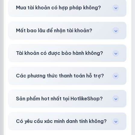
Shop khuyên chuẩn bị thêm 30–50% dự
Mua tài khoản có hợp pháp không?
phòng.
Tùy nền tảng & mục đích. Chúng tôi tư vấn rõ
Mất bao lâu để nhận tài khoản?
ràng trước khi bạn mua.
Gần như
ngay lập tức (5–60 giây)
sau thanh
Tài khoản có được bảo hành không?
toán thành công.
Có, bảo hành
30 phút sau khi mua
theo
chính
Các phương thức thanh toán hỗ trợ?
sách
công khai.
Chuyển khoản ngân hàng, Momo, thẻ cào &
Sản phẩm hot nhất tại HotlikeShop?
các ví điện tử phổ biến.
Facebook, Via bầu cử, BM, Gmail, Tiktok
.
Có yêu cầu xác minh danh tính không?