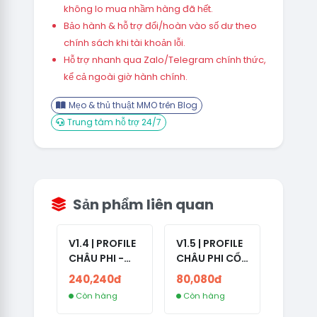
không lo mua nhầm hàng đã hết.
Bảo hành & hỗ trợ đổi/hoàn vào số dư theo
chính sách khi tài khoản lỗi.
Hỗ trợ nhanh qua Zalo/Telegram chính thức,
kể cả ngoài giờ hành chính.
Mẹo & thủ thuật MMO trên Blog
Trung tâm hỗ trợ 24/7
Sản phẩm liên quan
V1.4 | PROFILE
V1.5 | PROFILE
CHÂU PHI -
CHÂU PHI CỔ
ETHIOPIA CỔ -
- NO 2FA -
240,240đ
80,080đ
NO 2FA -
LẪN 2024 -
Còn hàng
Còn hàng
RANDOM BẠN
LIVE ADS