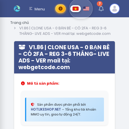
7
thông báo chưa đ
Menu
Trang chủ
V1.86 | CLONE USA - 0 BẠN BÈ - CÓ 2FA - REG 3-6
THÁNG- LIVE ADS - VER mail tại: webgetcode.com
V1.86 | CLONE USA - 0 BẠN BÈ
- CÓ 2FA - REG 3-6 THÁNG- LIVE
ADS - VER mail tại:
webgetcode.com
Mô tả sản phẩm:
Sản phẩm được phân phối bởi
HOTLIKESHOP.NET
– Tổng kho tài khoản
MMO uy tín, giao tự động 24/7.