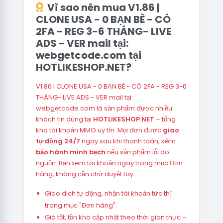
Vì sao nên mua V1.86 |
CLONE USA - 0 BẠN BÈ - CÓ
2FA - REG 3-6 THÁNG- LIVE
ADS - VER mail tại:
webgetcode.com tại
HOTLIKESHOP.NET?
V1.86 | CLONE USA - 0 BẠN BÈ - CÓ 2FA - REG 3-6
THÁNG- LIVE ADS - VER mail tại:
webgetcode.com là sản phẩm được nhiều
khách tin dùng tại
HOTLIKESHOP.NET
– tổng
kho tài khoản MMO uy tín. Mọi đơn được
giao
tự động 24/7
ngay sau khi thanh toán, kèm
bảo hành minh bạch
nếu sản phẩm lỗi do
nguồn. Bạn xem tài khoản ngay trong mục Đơn
hàng, không cần chờ duyệt tay.
Giao dịch tự động, nhận tài khoản tức thì
trong mục "Đơn hàng".
Giá tốt, tồn kho cập nhật theo thời gian thực –