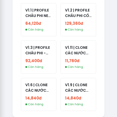
BÈ
V1.1 | PROFILE
V1.2 | PROFILE
CHÂU PHI NEW
CHÂU PHI CỔ
- NO 2FA - ĐA
- NO 2FA -
64,120đ
129,360đ
SỐ BẠN BÈ
LIVE ADS -
Còn hàng
Còn hàng
CAO
NĂM TẠO
2008-2024
V1.3 | PROFILE
V1.11 | CLONE
CHÂU PHI -
CÁC NƯỚC
NO 2FA - LIVE
CÓ 2FA -
92,400đ
11,760đ
ADS
INDIA - HÀNG
Còn hàng
Còn hàng
1 HOTMAIL
V1.6 | CLONE
V1.9 | CLONE
CÁC NƯỚC
CÁC NƯỚC
CÓ 2FA -
CÓ 2FA -
14,840đ
14,840đ
GERMANY -
THAILAND -
Còn hàng
Còn hàng
TKQC TẠO
VER MAIL
TRÊN 3 NGÀY -
FVIAINBOXES.