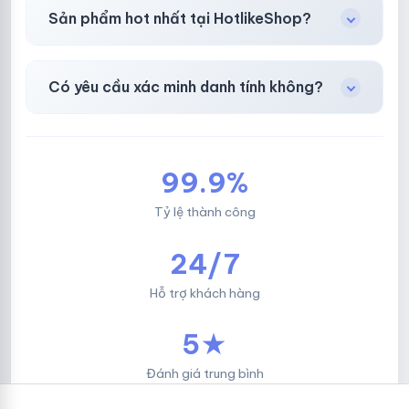
Chuyển khoản ngân hàng, Momo, thẻ cào &
Sản phẩm hot nhất tại HotlikeShop?
các ví điện tử phổ biến.
Facebook, Via bầu cử, BM, Gmail, Tiktok
.
Có yêu cầu xác minh danh tính không?
Không, mọi giao dịch đều đơn giản & nhanh
chóng.
99.9%
Tỷ lệ thành công
24/7
Hỗ trợ khách hàng
5★
Đánh giá trung bình