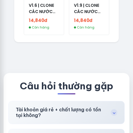
V1.6 | CLONE
V1.9 | CLONE
CÁC NƯỚC
CÁC NƯỚC
CÓ 2FA -
CÓ 2FA -
14,840đ
14,840đ
GERMANY -
THAILAND -
Còn hàng
Còn hàng
TKQC TẠO
VER MAIL
TRÊN 3 NGÀY -
FVIAINBOXES.
LIVE ADS - VER
COM - CLONE
fviainboxes.c
NEW KHÔNG
om - CLONE
BẢO HÀNH
NEW KHÔNG
LOCAL
BẢO HÀNH
LOCAL
Câu hỏi thường gặp
Tài khoản giá rẻ + chất lượng có tồn
tại không?