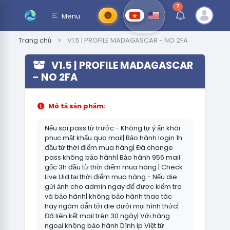
7
thông báo chưa đ
Menu
Trang chủ
V1.5 | PROFILE MADAGASCAR - NO 2FA
V1.5 | PROFILE MADAGASCAR
- NO 2FA
Mô tả sản phẩm:
Nếu sai pass từ trước - Không tự ý ấn khôi
phục mật khẩu qua mail| Bảo hành login 1h
đầu từ thời điểm mua hàng| Đã change
pass không bảo hành| Bảo hành 956 mail
gốc 3h đầu từ thời điểm mua hàng | Check
Live Uid tại thời điểm mua hàng - Nếu die
gửi ảnh cho admin ngay để được kiểm tra
và bảo hành| không bảo hành thao tác
hay ngâm dẫn tới die dưới mọi hình thức|
Đã liên kết mail trên 30 ngày| Với hàng
ngoại không bảo hành Dính Ip Việt từ