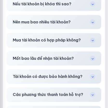
Có, nhưng tại
HotlikeShop.net
chúng tôi luôn
Nếu tài khoản bị khóa thì sao?
ưu tiên chất lượng, bảo hành hơn là giá rẻ nhất.
Trong
30 phút sau khi mua
, chúng tôi sẽ hỗ
Nên mua bao nhiêu tài khoản?
trợ đổi mới hoặc hoàn 100%.
Shop khuyên chuẩn bị thêm 30–50% dự
Mua tài khoản có hợp pháp không?
phòng.
Tùy nền tảng & mục đích. Chúng tôi tư vấn rõ
Mất bao lâu để nhận tài khoản?
ràng trước khi bạn mua.
Gần như
ngay lập tức (5–60 giây)
sau thanh
Tài khoản có được bảo hành không?
toán thành công.
Có, bảo hành
30 phút sau khi mua
theo
chính
Các phương thức thanh toán hỗ trợ?
sách
công khai.