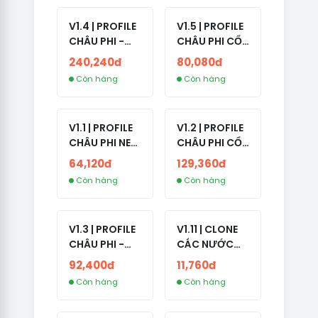
V1.4 | PROFILE
V1.5 | PROFILE
CHÂU PHI -
CHÂU PHI CỔ
ETHIOPIA CỔ -
- NO 2FA -
240,240đ
80,080đ
NO 2FA -
LẪN 2024 -
Còn hàng
Còn hàng
RANDOM BẠN
LIVE ADS
BÈ
V1.1 | PROFILE
V1.2 | PROFILE
CHÂU PHI NEW
CHÂU PHI CỔ
- NO 2FA - ĐA
- NO 2FA -
64,120đ
129,360đ
SỐ BẠN BÈ
LIVE ADS -
Còn hàng
Còn hàng
CAO
NĂM TẠO
2008-2024
V1.3 | PROFILE
V1.11 | CLONE
CHÂU PHI -
CÁC NƯỚC
NO 2FA - LIVE
CÓ 2FA -
92,400đ
11,760đ
ADS
INDIA - HÀNG
Còn hàng
Còn hàng
1 HOTMAIL