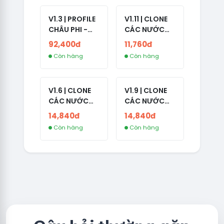
2008-2024
V1.3 | PROFILE
V1.11 | CLONE
CHÂU PHI -
CÁC NƯỚC
NO 2FA - LIVE
CÓ 2FA -
92,400đ
11,760đ
ADS
INDIA - HÀNG
Còn hàng
Còn hàng
1 HOTMAIL
V1.6 | CLONE
V1.9 | CLONE
CÁC NƯỚC
CÁC NƯỚC
CÓ 2FA -
CÓ 2FA -
14,840đ
14,840đ
GERMANY -
THAILAND -
Còn hàng
Còn hàng
TKQC TẠO
VER MAIL
TRÊN 3 NGÀY -
FVIAINBOXES.
LIVE ADS - VER
COM - CLONE
fviainboxes.c
NEW KHÔNG
om - CLONE
BẢO HÀNH
NEW KHÔNG
LOCAL
BẢO HÀNH
LOCAL