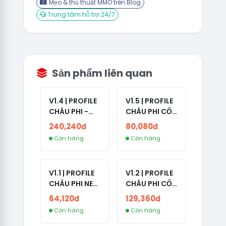
Mẹo & thủ thuật MMO trên Blog
Trung tâm hỗ trợ 24/7
Sản phẩm liên quan
V1.4 | PROFILE
V1.5 | PROFILE
CHÂU PHI -
CHÂU PHI CỔ
ETHIOPIA CỔ -
- NO 2FA -
240,240đ
80,080đ
NO 2FA -
LẪN 2024 -
Còn hàng
Còn hàng
RANDOM BẠN
LIVE ADS
BÈ
V1.1 | PROFILE
V1.2 | PROFILE
CHÂU PHI NEW
CHÂU PHI CỔ
- NO 2FA - ĐA
- NO 2FA -
64,120đ
129,360đ
SỐ BẠN BÈ
LIVE ADS -
Còn hàng
Còn hàng
CAO
NĂM TẠO