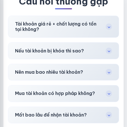
Câu hỏi thường gặp
Tài khoản giá rẻ + chất lượng có tồn
tại không?
Có, nhưng tại
HotlikeShop.net
chúng tôi luôn
Nếu tài khoản bị khóa thì sao?
ưu tiên chất lượng, bảo hành hơn là giá rẻ nhất.
Trong
30 phút sau khi mua
, chúng tôi sẽ hỗ
Nên mua bao nhiêu tài khoản?
trợ đổi mới hoặc hoàn 100%.
Shop khuyên chuẩn bị thêm 30–50% dự
Mua tài khoản có hợp pháp không?
phòng.
Tùy nền tảng & mục đích. Chúng tôi tư vấn rõ
Mất bao lâu để nhận tài khoản?
ràng trước khi bạn mua.