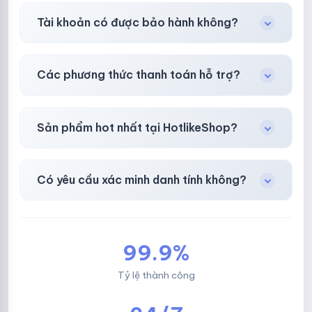
Gần như
ngay lập tức (5–60 giây)
sau thanh
Tài khoản có được bảo hành không?
toán thành công.
Có, bảo hành
30 phút sau khi mua
theo
chính
Các phương thức thanh toán hỗ trợ?
sách
công khai.
Chuyển khoản ngân hàng, Momo, thẻ cào &
Sản phẩm hot nhất tại HotlikeShop?
các ví điện tử phổ biến.
Facebook, Via bầu cử, BM, Gmail, Tiktok
.
Có yêu cầu xác minh danh tính không?
Không, mọi giao dịch đều đơn giản & nhanh
chóng.
99.9%
Tỷ lệ thành công