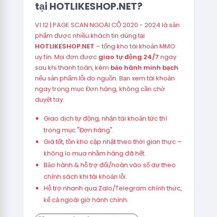
tại HOTLIKESHOP.NET?
V1.12 | PAGE SCAN NGOẠI CỔ 2020 - 2024 là sản
phẩm được nhiều khách tin dùng tại
HOTLIKESHOP.NET
– tổng kho tài khoản MMO
uy tín. Mọi đơn được
giao tự động 24/7
ngay
sau khi thanh toán, kèm
bảo hành minh bạch
nếu sản phẩm lỗi do nguồn. Bạn xem tài khoản
ngay trong mục Đơn hàng, không cần chờ
duyệt tay.
Giao dịch tự động, nhận tài khoản tức thì
trong mục "Đơn hàng".
Giá tốt, tồn kho cập nhật theo thời gian thực –
không lo mua nhầm hàng đã hết.
Bảo hành & hỗ trợ đổi/hoàn vào số dư theo
chính sách khi tài khoản lỗi.
Hỗ trợ nhanh qua Zalo/Telegram chính thức,
kể cả ngoài giờ hành chính.