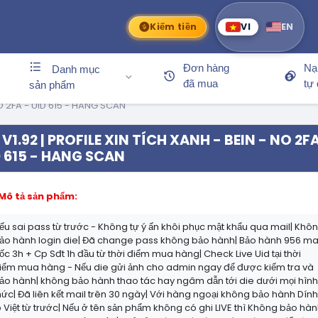
Kiếm tiền
VI
EN
Đơn hàng
Nạ
Danh mục
đã mua
tự
sản phẩm
NO 2FA - UID 615 - HANG SCAN
V1.92 | PROFILE XIN TÍCH XANH - BEIN - NO 2FA
 615 - HANG SCAN
Mô tả sản phẩm:
ếu sai pass từ trước - Không tự ý ấn khôi phục mật khẩu qua mail| Khô
ảo hành login die| Đã change pass không bảo hành| Bảo hành 956 ma
ốc 3h + Cp Sđt 1h đầu từ thời điểm mua hàng| Check Live Uid tại thời
iểm mua hàng - Nếu die gửi ảnh cho admin ngay để được kiểm tra và
ảo hành| không bảo hành thao tác hay ngâm dẫn tới die dưới mọi hìn
hức| Đã liên kết mail trên 30 ngày| Với hàng ngoại không bảo hành Dín
p Việt từ trước| Nếu ở tên sản phẩm không có ghi LIVE thì Không bảo hà