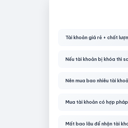
Tài khoản giá rẻ + chất lượ
Có, nhưng tại
HotlikeShop.ne
Nếu tài khoản bị khóa thì s
Trong
30 phút sau khi mua
, 
Nên mua bao nhiêu tài kho
Shop khuyên chuẩn bị thêm 
Mua tài khoản có hợp phá
Tùy nền tảng & mục đích. Chún
Mất bao lâu để nhận tài k