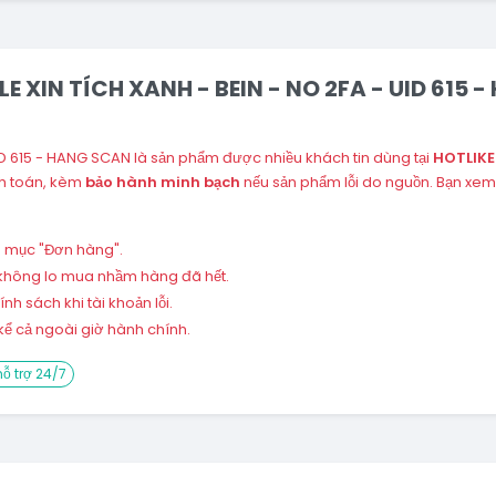
ILE XIN TÍCH XANH - BEIN - NO 2FA - UID 615 
UID 615 - HANG SCAN là sản phẩm được nhiều khách tin dùng tại
HOTLIK
nh toán, kèm
bảo hành minh bạch
nếu sản phẩm lỗi do nguồn. Bạn xem
ng mục "Đơn hàng".
 – không lo mua nhầm hàng đã hết.
h sách khi tài khoản lỗi.
ể cả ngoài giờ hành chính.
ỗ trợ 24/7