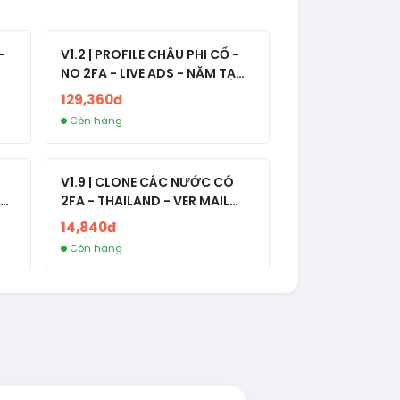
-
V1.2 | PROFILE CHÂU PHI CỔ -
NO 2FA - LIVE ADS - NĂM TẠO
2008-2024
129,360đ
Còn hàng
V1.9 | CLONE CÁC NƯỚC CÓ
2FA - THAILAND - VER MAIL
R
FVIAINBOXES.COM - CLONE
14,840đ
NEW KHÔNG BẢO HÀNH LOCAL
Còn hàng
AL