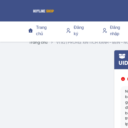
Trang
Đăng
Đăng
chủ
ký
nhập
Trang chủ
V1.92 | PROFILE XIN TÍCH XANH - BEIN - 
UID
N
b
g
đ
b
t
I