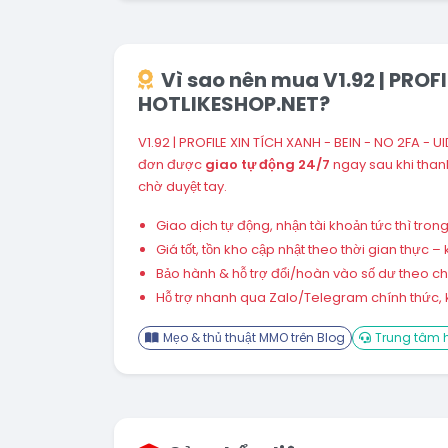
Vì sao nên mua V1.92 | PROF
HOTLIKESHOP.NET?
V1.92 | PROFILE XIN TÍCH XANH - BEIN - NO 2FA - 
đơn được
giao tự động 24/7
ngay sau khi tha
chờ duyệt tay.
Giao dịch tự động, nhận tài khoản tức thì tro
Giá tốt, tồn kho cập nhật theo thời gian thực
Bảo hành & hỗ trợ đổi/hoàn vào số dư theo chín
Hỗ trợ nhanh qua Zalo/Telegram chính thức, k
Mẹo & thủ thuật MMO trên Blog
Trung tâm h