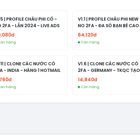
.5 | PROFILE CHÂU PHI CỔ -
V1.1 | PROFILE CHÂU PHI NEW 
 2FA - LẪN 2024 - LIVE ADS
NO 2FA - ĐA SỐ BẠN BÈ CAO
0,080đ
64,120đ
òn hàng
Còn hàng
.11 | CLONE CÁC NƯỚC CÓ
V1.6 | CLONE CÁC NƯỚC CÓ
A - INDIA - HÀNG 1 HOTMAIL
2FA - GERMANY - TKQC TẠO
TRÊN 3 NGÀY - LIVE ADS - VE
,760đ
14,840đ
fviainboxes.com - CLONE
òn hàng
Còn hàng
NEW KHÔNG BẢO HÀNH LOC