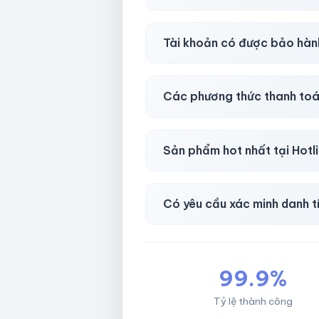
Gần như
ngay lập tức (5–60 
Tài khoản có được bảo hàn
Có, bảo hành
30 phút sau kh
Các phương thức thanh toá
Chuyển khoản ngân hàng, Momo
Sản phẩm hot nhất tại Hot
Facebook, Via bầu cử, BM, G
Có yêu cầu xác minh danh t
Không, mọi giao dịch đều đơn 
99.9%
Tỷ lệ thành công