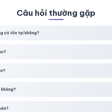
Câu hỏi thường gặp
ng có tồn tại không?
t
chúng tôi luôn ưu tiên chất lượng, bảo hành hơn là giá rẻ nhất
ao?
chúng tôi sẽ hỗ trợ đổi mới hoặc hoàn 100%.
ản?
30–50% dự phòng.
p không?
g tôi tư vấn rõ ràng trước khi bạn mua.
hoản?