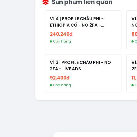
Sản phẩm liên quan
V1.4 | PROFILE CHÂU PHI -
V1
ETHIOPIA CỔ - NO 2FA -
NO
RANDOM BẠN BÈ
240,240đ
8
Còn hàng
C
V1.3 | PROFILE CHÂU PHI - NO
V1
2FA - LIVE ADS
2F
92,400đ
11
Còn hàng
C