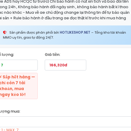
ie ADS hay HCQC từ trước| Chỉ bảo hành có nút xin tích và bao đổi tên
rong 24h , Không bảo hành đổi ngày sinh , không bảo hành bất kì thao
ác nào khác - Mua về ae chủ động change lại thông tin để tự bảo quản
ài sản + Rule bảo hành ở đầu trang ae đọc thật kĩ trước khi mua hàng
Sản phẩm được phân phối bởi
HOTLIKESHOP.NET
– Tổng kho tài khoản
MMO uy tín, giao tự động 24/7.
ố lượng:
Giá tiền:
⚡ Sắp hết hàng —
chỉ còn 7 tài
khoản, mua
ngay kẻo lỡ!
lượng mua:
 1 - MAX: 7