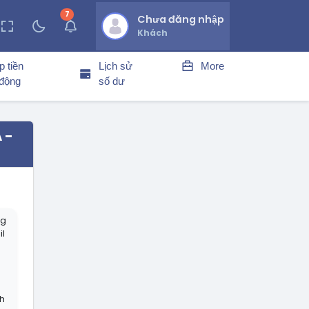
7
thông báo chưa đọc
Chưa đăng nhập
Khách
p tiền
Lịch sử
More
 động
số dư
 -
ng
il
h
h
nh