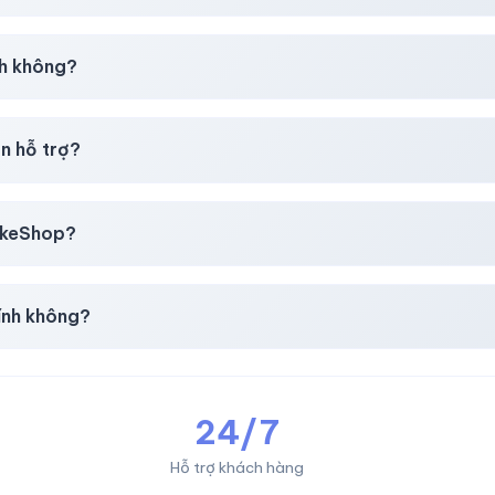
giây)
sau thanh toán thành công.
h không?
i mua
theo
chính sách
công khai.
n hỗ trợ?
, thẻ cào & các ví điện tử phổ biến.
likeShop?
mail, Tiktok
.
ính không?
giản & nhanh chóng.
24/7
Hỗ trợ khách hàng