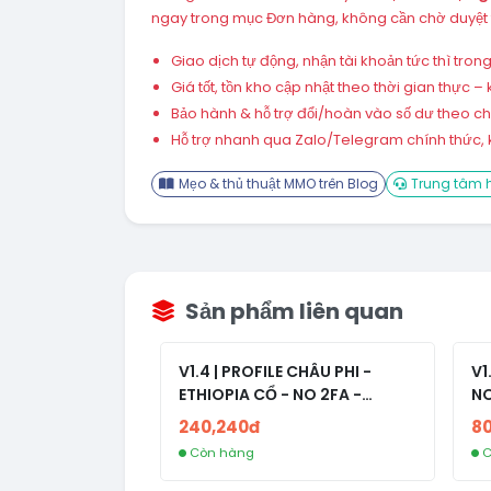
ngay trong mục Đơn hàng, không cần chờ duyệt 
Giao dịch tự động, nhận tài khoản tức thì tro
Giá tốt, tồn kho cập nhật theo thời gian thực
Bảo hành & hỗ trợ đổi/hoàn vào số dư theo chín
Hỗ trợ nhanh qua Zalo/Telegram chính thức, k
Mẹo & thủ thuật MMO trên Blog
Trung tâm h
Sản phẩm liên quan
V1.4 | PROFILE CHÂU PHI -
V1
ETHIOPIA CỔ - NO 2FA -
NO
RANDOM BẠN BÈ
240,240đ
8
Còn hàng
C