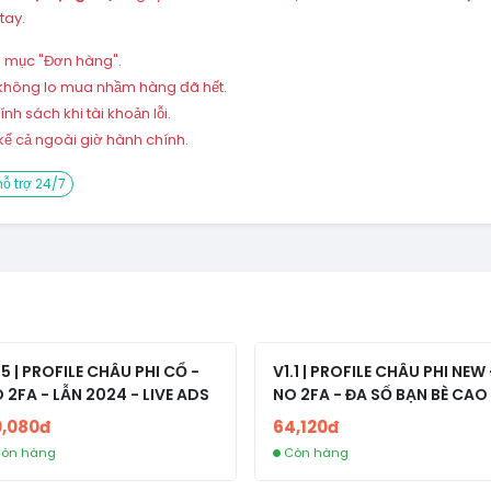
tay.
ng mục "Đơn hàng".
 – không lo mua nhầm hàng đã hết.
h sách khi tài khoản lỗi.
ể cả ngoài giờ hành chính.
ỗ trợ 24/7
.5 | PROFILE CHÂU PHI CỔ -
V1.1 | PROFILE CHÂU PHI NEW 
 2FA - LẪN 2024 - LIVE ADS
NO 2FA - ĐA SỐ BẠN BÈ CAO
0,080đ
64,120đ
òn hàng
Còn hàng