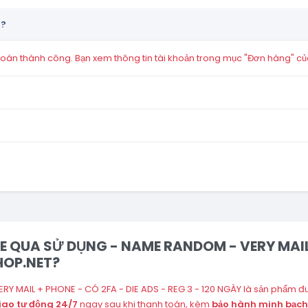
n?
án thành công. Bạn xem thông tin tài khoản trong mục "Đơn hàng" củ
NE QUA SỬ DỤNG - NAME RANDOM - VERY MAIL 
SHOP.NET?
 MAIL + PHONE - CÓ 2FA - DIE ADS - REG 3 - 120 NGÀY là sản phẩm đư
iao tự động 24/7
ngay sau khi thanh toán, kèm
bảo hành minh bạch