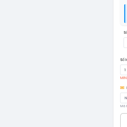
S
Số 
MIN
Mã h