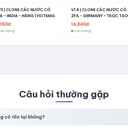
.11 | CLONE CÁC NƯỚC CÓ
V1.6 | CLONE CÁC NƯỚC CÓ
A - INDIA - HÀNG 1 HOTMAIL
2FA - GERMANY - TKQC TẠO
TRÊN 3 NGÀY - LIVE ADS - VE
,760đ
14,840đ
fviainboxes.com - CLONE
òn hàng
Còn hàng
NEW KHÔNG BẢO HÀNH LOC
Câu hỏi thường gặp
ng có tồn tại không?