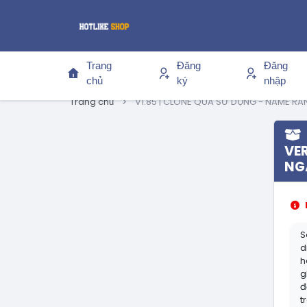
Trang
Đăng
Đăng
chủ
ký
nhập
Trang chủ
V1.85 | CLONE QUA SỬ DỤNG - NAME RAN
VER
NG
S
d
h
g
đ
t