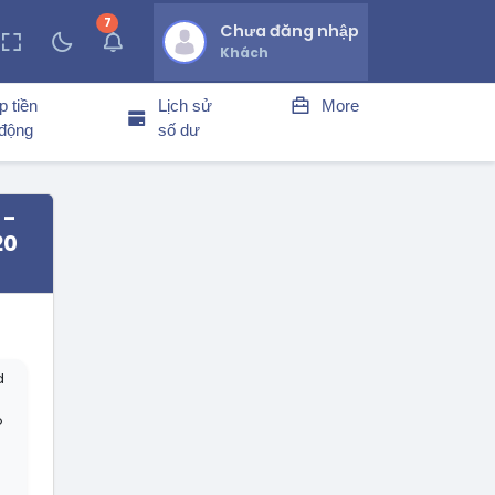
7
thông báo chưa đọc
Chưa đăng nhập
Khách
p tiền
Lịch sử
More
 động
số dư
 -
20
d
ó