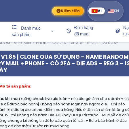
Kiếm tiền
VI
EN
Đơn hàng
Nạ
Danh mục
đã mua
tự
sản phẩm
DOM - VERY MAIL + PHONE - CÓ 2FA - DIE ADS - REG 3 - 120 NGÀY
V1.85 | CLONE QUA SỬ DỤNG - NAME RANDOM
Y MAIL + PHONE - CÓ 2FA - DIE ADS - REG 3 - 1
ÀY
Mô tả sản phẩm:
au khi mua xuống check Live uid luôn - nếu die gửi ảnh cho admin + ui
ie để được bảo hành| Không bảo hành login hay ngâm die - Chỉ bảo
ành khi Uid bị die tại thời điểm mua hàng| Nếu ở tên sản phẩm không c
hi LIVE thì Không bảo hành Die ADS hay HCQC từ trước - Mua về ae chủ
ộng change lại thông tin để tự bảo quản tài sản + Rule bảo hành ở đầu
rang ae đọc thật kĩ trước khi mua hàng