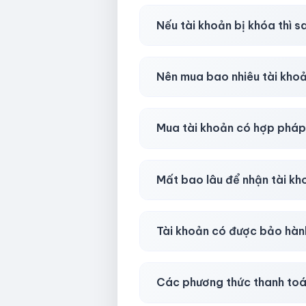
Có, nhưng tại
HotlikeShop.ne
Nếu tài khoản bị khóa thì s
Trong
30 phút sau khi mua
, 
Nên mua bao nhiêu tài kho
Shop khuyên chuẩn bị thêm 
Mua tài khoản có hợp phá
Tùy nền tảng & mục đích. Chún
Mất bao lâu để nhận tài k
Gần như
ngay lập tức (5–60 
Tài khoản có được bảo hàn
Có, bảo hành
30 phút sau kh
Các phương thức thanh toá