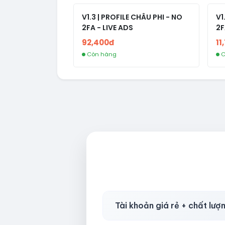
V1.3 | PROFILE CHÂU PHI - NO
V1
2FA - LIVE ADS
2F
92,400đ
11
Còn hàng
C
Tài khoản giá rẻ + chất lượ