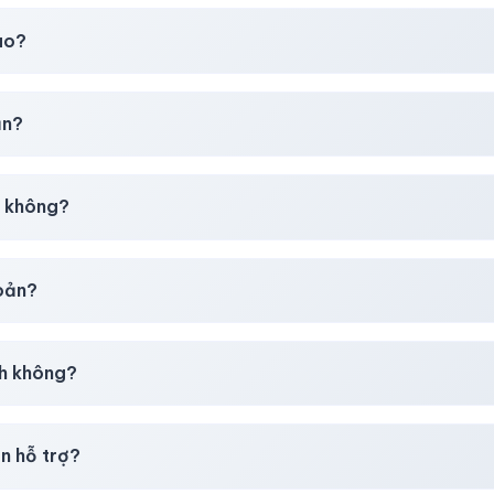
t
chúng tôi luôn ưu tiên chất lượng, bảo hành hơn là giá rẻ nhất
ao?
chúng tôi sẽ hỗ trợ đổi mới hoặc hoàn 100%.
ản?
30–50% dự phòng.
p không?
g tôi tư vấn rõ ràng trước khi bạn mua.
hoản?
giây)
sau thanh toán thành công.
h không?
i mua
theo
chính sách
công khai.
n hỗ trợ?