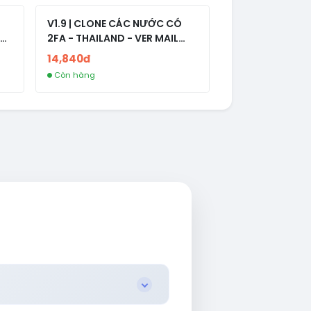
V1.9 | CLONE CÁC NƯỚC CÓ
2FA - THAILAND - VER MAIL
R
FVIAINBOXES.COM - CLONE
14,840đ
NEW KHÔNG BẢO HÀNH LOCAL
Còn hàng
AL