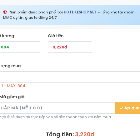
Sản phẩm được phân phối bởi
HOTLIKESHOP.NET
– Tổng kho tài khoản
MMO uy tín, giao tự động 24/7.
ố lượng:
Giá tiền:
lượng mua:
: 1 - MAX: 804
Mã giảm giá
Áp dụ
ợp lệ sẽ được trừ trực tiếp vào số tiền thanh toán khi bấm mua.
Tổng tiền:
3,220đ