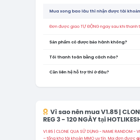
Mua xong bao lâu thì nhận được tài khoả
Đơn được giao TỰ ĐỘNG ngay sau khi thanh to
Sản phẩm có được bảo hành không?
Tôi thanh toán bằng cách nào?
Cần liên hệ hỗ trợ thì ở đâu?
Vì sao nên mua V1.85 | CLO
REG 3 - 120 NGÀY tại HOTLIKE
V1.85 | CLONE QUA SỬ DỤNG - NAME RANDOM - VERY
– tổng kho tài khoản MMO uy tín. Mọi đơn được
g