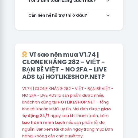
Tôi thanh toán bằng cách nào?
Cần liên hệ hỗ trợ thì ở đâu?
Vì sao nên mua V1.74 |
CLONE KHÁNG 282 - VIỆT -
BẠN BÈ VIỆT - NO 2FA - LIVE
ADS tại HOTLIKESHOP.NET?
V1.74 | CLONE KHÁNG 282 - VIỆT - BẠN BÈ VIỆT -
NO 2FA - LIVE ADS là sản phẩm được nhiều
khách tin dùng tại
HOTLIKESHOP.NET
– tổng
kho tài khoản MMO uy tín. Mọi đơn được
giao
tự động 24/7
ngay sau khi thanh toán, kèm
bảo hành minh bạch
nếu sản phẩm lỗi do
nguồn. Bạn xem tài khoản ngay trong mục Đơn
hàng, không cần chờ duyệt tay.