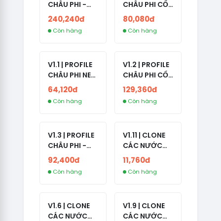
CHÂU PHI -
CHÂU PHI CỔ
ETHIOPIA CỔ -
- NO 2FA -
240,240đ
80,080đ
NO 2FA -
LẪN 2024 -
Còn hàng
Còn hàng
RANDOM BẠN
LIVE ADS
BÈ
V1.1 | PROFILE
V1.2 | PROFILE
CHÂU PHI NEW
CHÂU PHI CỔ
- NO 2FA - ĐA
- NO 2FA -
64,120đ
129,360đ
SỐ BẠN BÈ
LIVE ADS -
Còn hàng
Còn hàng
CAO
NĂM TẠO
2008-2024
V1.3 | PROFILE
V1.11 | CLONE
CHÂU PHI -
CÁC NƯỚC
NO 2FA - LIVE
CÓ 2FA -
92,400đ
11,760đ
ADS
INDIA - HÀNG
Còn hàng
Còn hàng
1 HOTMAIL
V1.6 | CLONE
V1.9 | CLONE
CÁC NƯỚC
CÁC NƯỚC