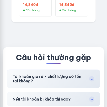
CÓ 2FA -
CÓ 2FA -
14,840đ
14,840đ
GERMANY -
THAILAND -
Còn hàng
Còn hàng
TKQC TẠO
VER MAIL
TRÊN 3 NGÀY -
FVIAINBOXES.
LIVE ADS - VER
COM - CLONE
fviainboxes.c
NEW KHÔNG
om - CLONE
BẢO HÀNH
NEW KHÔNG
LOCAL
BẢO HÀNH
LOCAL
Câu hỏi thường gặp
Tài khoản giá rẻ + chất lượng có tồn
tại không?
Có, nhưng tại
HotlikeShop.net
chúng tôi luôn
Nếu tài khoản bị khóa thì sao?
ưu tiên chất lượng, bảo hành hơn là giá rẻ nhất.