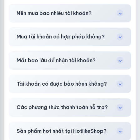
Trong
30 phút sau khi mua
, chúng tôi sẽ hỗ
Nên mua bao nhiêu tài khoản?
trợ đổi mới hoặc hoàn 100%.
Shop khuyên chuẩn bị thêm 30–50% dự
Mua tài khoản có hợp pháp không?
phòng.
Tùy nền tảng & mục đích. Chúng tôi tư vấn rõ
Mất bao lâu để nhận tài khoản?
ràng trước khi bạn mua.
Gần như
ngay lập tức (5–60 giây)
sau thanh
Tài khoản có được bảo hành không?
toán thành công.
Có, bảo hành
30 phút sau khi mua
theo
chính
Các phương thức thanh toán hỗ trợ?
sách
công khai.
Chuyển khoản ngân hàng, Momo, thẻ cào &
Sản phẩm hot nhất tại HotlikeShop?
các ví điện tử phổ biến.