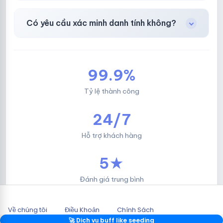
Facebook, Via bầu cử, BM, Gmail, Tiktok
.
Có yêu cầu xác minh danh tính không?
Không, mọi giao dịch đều đơn giản & nhanh
chóng.
99.9%
Tỷ lệ thành công
24/7
Hỗ trợ khách hàng
5★
Đánh giá trung bình
Về chúng tôi
Điều Khoản
Chính Sách
2026 © HOTLIKESHOP.NET.
🚀 Dịch vụ buff like seeding