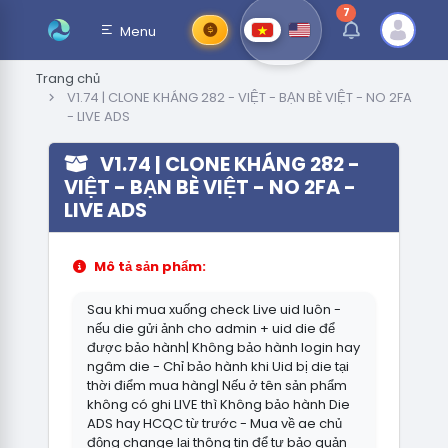
7
thông báo chưa đ
Menu
Trang chủ
V1.74 | CLONE KHÁNG 282 - VIỆT - BẠN BÈ VIỆT - NO 2FA
- LIVE ADS
V1.74 | CLONE KHÁNG 282 -
VIỆT - BẠN BÈ VIỆT - NO 2FA -
LIVE ADS
Mô tả sản phẩm:
Sau khi mua xuống check Live uid luôn -
nếu die gửi ảnh cho admin + uid die để
được bảo hành| Không bảo hành login hay
ngâm die - Chỉ bảo hành khi Uid bị die tại
thời điểm mua hàng| Nếu ở tên sản phẩm
không có ghi LIVE thì Không bảo hành Die
ADS hay HCQC từ trước - Mua về ae chủ
động change lại thông tin để tự bảo quản