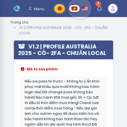
7
thông báo chưa đ
Menu
Trang chủ
V1.2 | PROFILE AUSTRALIA 2025 - CÓ- 2FA - CHUẨN
LOCAL
V1.2 | PROFILE AUSTRALIA
2025 - CÓ- 2FA - CHUẨN LOCAL
Mô tả sản phẩm:
Nếu sai pass từ trước - Không tự ý ấn khôi
phục mật khẩu qua mail| Không bảo hành
login die| Đã change pass không bảo
hành| Bảo hành 956 mail gốc 3h + Cp Sđt
1h đầu từ thời điểm mua hàng| Check Live
Uid tại thời điểm mua hàng - Nếu die gửi
ảnh cho admin ngay để được kiểm tra và
bảo hành| không bảo hành thao tác hay
ngâm dẫn tới die dưới mọi hình thức| Đã