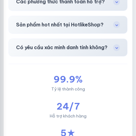
Các phương thức thanh toán hỗ trợ?
sách
công khai.
Chuyển khoản ngân hàng, Momo, thẻ cào &
Sản phẩm hot nhất tại HotlikeShop?
các ví điện tử phổ biến.
Facebook, Via bầu cử, BM, Gmail, Tiktok
.
Có yêu cầu xác minh danh tính không?
Không, mọi giao dịch đều đơn giản & nhanh
chóng.
99.9%
Tỷ lệ thành công
24/7
Hỗ trợ khách hàng
5★