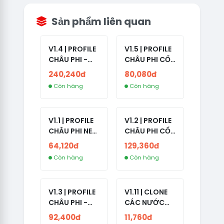
Sản phẩm liên quan
V1.4 | PROFILE
V1.5 | PROFILE
CHÂU PHI -
CHÂU PHI CỔ
ETHIOPIA CỔ -
- NO 2FA -
240,240đ
80,080đ
NO 2FA -
LẪN 2024 -
Còn hàng
Còn hàng
RANDOM BẠN
LIVE ADS
BÈ
V1.1 | PROFILE
V1.2 | PROFILE
CHÂU PHI NEW
CHÂU PHI CỔ
- NO 2FA - ĐA
- NO 2FA -
64,120đ
129,360đ
SỐ BẠN BÈ
LIVE ADS -
Còn hàng
Còn hàng
CAO
NĂM TẠO
2008-2024
V1.3 | PROFILE
V1.11 | CLONE
CHÂU PHI -
CÁC NƯỚC
NO 2FA - LIVE
CÓ 2FA -
92,400đ
11,760đ
ADS
INDIA - HÀNG