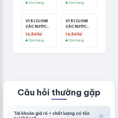
Còn hàng
Còn hàng
1 HOTMAIL
V1.6 | CLONE
V1.9 | CLONE
CÁC NƯỚC
CÁC NƯỚC
CÓ 2FA -
CÓ 2FA -
14,840đ
14,840đ
GERMANY -
THAILAND -
Còn hàng
Còn hàng
TKQC TẠO
VER MAIL
TRÊN 3 NGÀY -
FVIAINBOXES.
LIVE ADS - VER
COM - CLONE
fviainboxes.c
NEW KHÔNG
om - CLONE
BẢO HÀNH
NEW KHÔNG
LOCAL
BẢO HÀNH
LOCAL
Câu hỏi thường gặp
Tài khoản giá rẻ + chất lượng có tồn