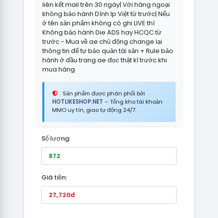
liên kết mail trên 30 ngày| Với hàng ngoại
không bảo hành Dính Ip Việt từ trước| Nếu
ở tên sản phẩm không có ghi LIVE thì
Không bảo hành Die ADS hay HCQC từ
trước - Mua về ae chủ động change lại
thông tin để tự bảo quản tài sản + Rule bảo
hành ở đầu trang ae đọc thật kĩ trước khi
mua hàng
Sản phẩm được phân phối bởi
HOTLIKESHOP.NET
– Tổng kho tài khoản
MMO uy tín, giao tự động 24/7.
Số lượng:
Giá tiền: