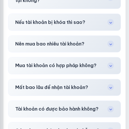
tại không?
Có, nhưng tại
HotlikeShop.net
chúng tôi luôn
Nếu tài khoản bị khóa thì sao?
ưu tiên chất lượng, bảo hành hơn là giá rẻ nhất.
Trong
30 phút sau khi mua
, chúng tôi sẽ hỗ
Nên mua bao nhiêu tài khoản?
trợ đổi mới hoặc hoàn 100%.
Shop khuyên chuẩn bị thêm 30–50% dự
Mua tài khoản có hợp pháp không?
phòng.
Tùy nền tảng & mục đích. Chúng tôi tư vấn rõ
Mất bao lâu để nhận tài khoản?
ràng trước khi bạn mua.
Gần như
ngay lập tức (5–60 giây)
sau thanh
Tài khoản có được bảo hành không?
toán thành công.
Có, bảo hành
30 phút sau khi mua
theo
chính