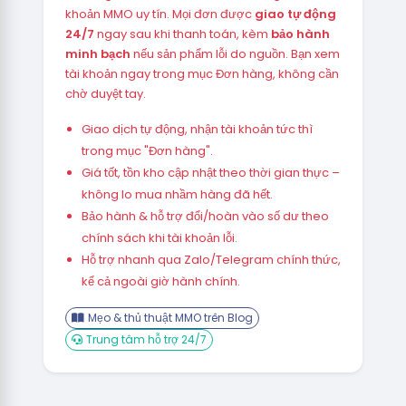
khoản MMO uy tín. Mọi đơn được
giao tự động
24/7
ngay sau khi thanh toán, kèm
bảo hành
minh bạch
nếu sản phẩm lỗi do nguồn. Bạn xem
tài khoản ngay trong mục Đơn hàng, không cần
chờ duyệt tay.
Giao dịch tự động, nhận tài khoản tức thì
trong mục "Đơn hàng".
Giá tốt, tồn kho cập nhật theo thời gian thực –
không lo mua nhầm hàng đã hết.
Bảo hành & hỗ trợ đổi/hoàn vào số dư theo
chính sách khi tài khoản lỗi.
Hỗ trợ nhanh qua Zalo/Telegram chính thức,
kể cả ngoài giờ hành chính.
Mẹo & thủ thuật MMO trên Blog
Trung tâm hỗ trợ 24/7