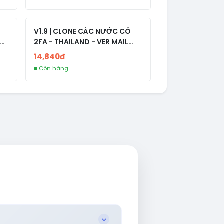
V1.9 | CLONE CÁC NƯỚC CÓ
2FA - THAILAND - VER MAIL
R
FVIAINBOXES.COM - CLONE
14,840đ
NEW KHÔNG BẢO HÀNH LOCAL
Còn hàng
AL