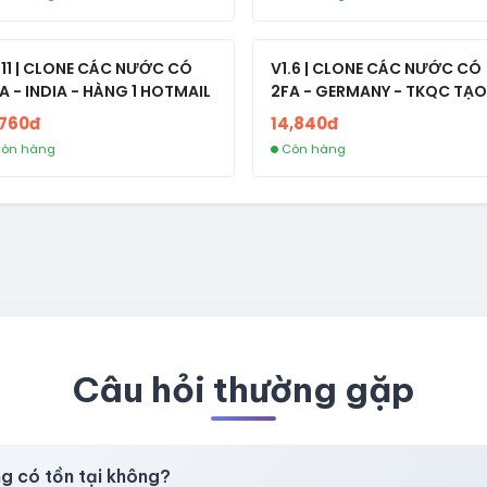
.11 | CLONE CÁC NƯỚC CÓ
V1.6 | CLONE CÁC NƯỚC CÓ
A - INDIA - HÀNG 1 HOTMAIL
2FA - GERMANY - TKQC TẠO
TRÊN 3 NGÀY - LIVE ADS - VE
,760đ
14,840đ
fviainboxes.com - CLONE
òn hàng
Còn hàng
NEW KHÔNG BẢO HÀNH LOC
Câu hỏi thường gặp
ng có tồn tại không?