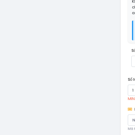
K
c
a
S
Số 
MIN:
Mã h