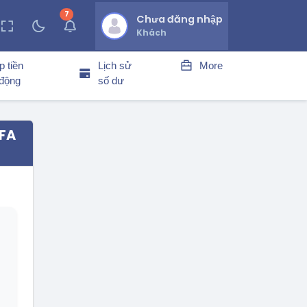
7
thông báo chưa đọc
Chưa đăng nhập
Khách
p tiền
Lịch sử
More
 động
số dư
2FA