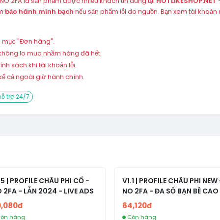
NO 2FA là sản phẩm được nhiều khách tin dùng tại
HOTLIKESHOP.NET
–
èm
bảo hành minh bạch
nếu sản phẩm lỗi do nguồn. Bạn xem tài khoản
ng mục "Đơn hàng".
 – không lo mua nhầm hàng đã hết.
h sách khi tài khoản lỗi.
ể cả ngoài giờ hành chính.
ỗ trợ 24/7
.5 | PROFILE CHÂU PHI CỔ -
V1.1 | PROFILE CHÂU PHI NEW 
 2FA - LẪN 2024 - LIVE ADS
NO 2FA - ĐA SỐ BẠN BÈ CAO
0,080đ
64,120đ
òn hàng
Còn hàng