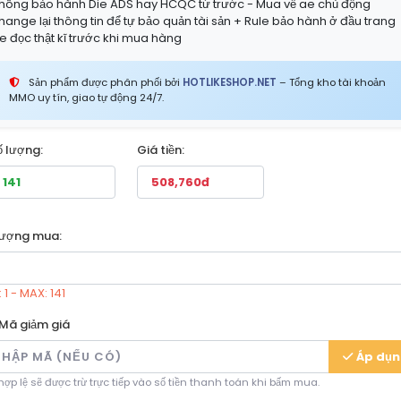
hông bảo hành Die ADS hay HCQC từ trước - Mua về ae chủ động
hange lại thông tin để tự bảo quản tài sản + Rule bảo hành ở đầu trang
e đọc thật kĩ trước khi mua hàng
Sản phẩm được phân phối bởi
HOTLIKESHOP.NET
– Tổng kho tài khoản
MMO uy tín, giao tự động 24/7.
ố lượng:
Giá tiền:
lượng mua:
 1 - MAX: 141
Mã giảm giá
Áp dụ
ợp lệ sẽ được trừ trực tiếp vào số tiền thanh toán khi bấm mua.