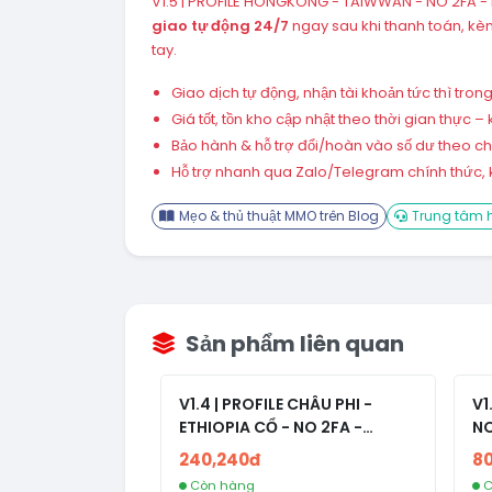
V1.5 | PROFILE HONGKONG - TAIWWAN - NO 2FA - 
giao tự động 24/7
ngay sau khi thanh toán, k
tay.
Giao dịch tự động, nhận tài khoản tức thì tro
Giá tốt, tồn kho cập nhật theo thời gian thực
Bảo hành & hỗ trợ đổi/hoàn vào số dư theo chín
Hỗ trợ nhanh qua Zalo/Telegram chính thức, k
Mẹo & thủ thuật MMO trên Blog
Trung tâm h
Sản phẩm liên quan
V1.4 | PROFILE CHÂU PHI -
V1
ETHIOPIA CỔ - NO 2FA -
NO
RANDOM BẠN BÈ
240,240đ
8
Còn hàng
C