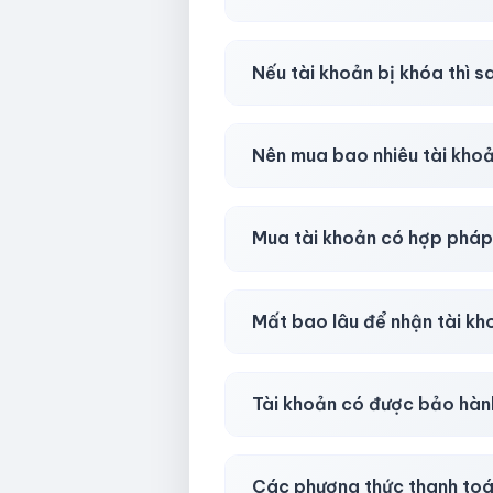
Có, nhưng tại
HotlikeShop.ne
Nếu tài khoản bị khóa thì s
Trong
30 phút sau khi mua
, 
Nên mua bao nhiêu tài kho
Shop khuyên chuẩn bị thêm 
Mua tài khoản có hợp phá
Tùy nền tảng & mục đích. Chún
Mất bao lâu để nhận tài k
Gần như
ngay lập tức (5–60 
Tài khoản có được bảo hàn
Có, bảo hành
30 phút sau kh
Các phương thức thanh toá