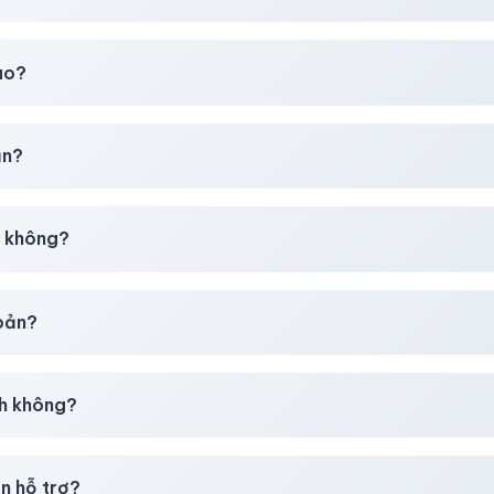
t
chúng tôi luôn ưu tiên chất lượng, bảo hành hơn là giá rẻ nhất
ao?
chúng tôi sẽ hỗ trợ đổi mới hoặc hoàn 100%.
ản?
30–50% dự phòng.
p không?
g tôi tư vấn rõ ràng trước khi bạn mua.
hoản?
giây)
sau thanh toán thành công.
h không?
i mua
theo
chính sách
công khai.
n hỗ trợ?