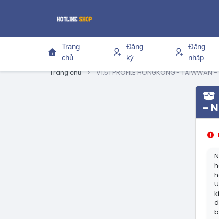
Trang
Đăng
Đăng
chủ
ký
nhập
Trang chủ
V1.5 | PROFILE HONGKONG - TAIWWAN - 
- N
N
h
h
U
k
d
b