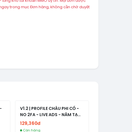
 tổng kho tài khoản MMO uy tín. Mọi đơn được
 ngay trong mục Đơn hàng, không cần chờ duyệt
-
V1.2 | PROFILE CHÂU PHI CỔ -
NO 2FA - LIVE ADS - NĂM TẠO
2008-2024
129,360đ
Còn hàng