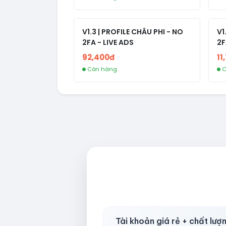
V1.3 | PROFILE CHÂU PHI - NO
V1
2FA - LIVE ADS
2F
92,400đ
11
Còn hàng
C
Tài khoản giá rẻ + chất lượ