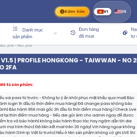
Kiếm tiền
VI
EN
Đơn hàng
Nạ
Danh mục
đã mua
tự
sản phẩm
NO 2FA - NO 2FA
V1.5 | PROFILE HONGKONG - TAIWWAN - NO 
O 2FA
Mô tả sản phẩm:
ếu sai pass từ trước - Không tự ý ấn khôi phục mật khẩu qua mail| Bảo
ành login 1h đầu từ thời điểm mua hàng| Đã change pass không bảo
ành| Bảo hành 956 mail gốc 3h đầu từ thời điểm mua hàng | Check Live
id tại thời điểm mua hàng - Nếu die gửi ảnh cho admin ngay để được
iểm tra và bảo hành| không bảo hành thao tác hay ngâm dẫn tới die
ưới mọi hình thức| Đã liên kết mail trên 30 ngày| Với hàng ngoại không
ảo hành Dính Ip Việt từ trước| Nếu ở tên sản phẩm không có ghi LIVE thì