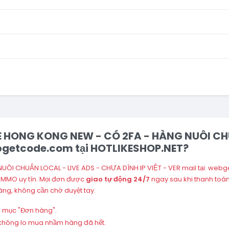
ILE HONG KONG NEW - CÓ 2FA - HÀNG NUÔI C
webgetcode.com tại HOTLIKESHOP.NET?
NUÔI CHUẨN LOCAL - LIVE ADS - CHƯA DÍNH IP VIỆT - VER mail tại: web
n MMO uy tín. Mọi đơn được
giao tự động 24/7
ngay sau khi thanh toá
ng, không cần chờ duyệt tay.
ng mục "Đơn hàng".
 – không lo mua nhầm hàng đã hết.