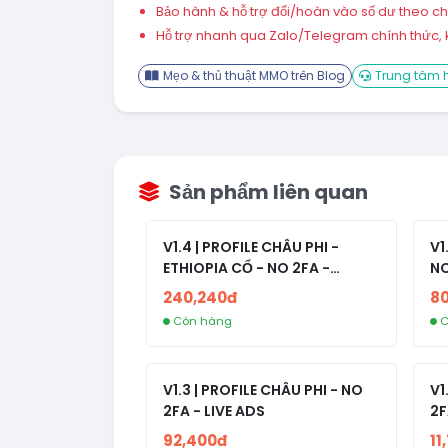
Bảo hành & hỗ trợ đổi/hoàn vào số dư theo chín
Hỗ trợ nhanh qua Zalo/Telegram chính thức, k
Mẹo & thủ thuật MMO trên Blog
Trung tâm h
Sản phẩm liên quan
V1.4 | PROFILE CHÂU PHI -
V1
ETHIOPIA CỔ - NO 2FA -
NO
RANDOM BẠN BÈ
240,240đ
8
Còn hàng
C
V1.3 | PROFILE CHÂU PHI - NO
V1
2FA - LIVE ADS
2F
92,400đ
11