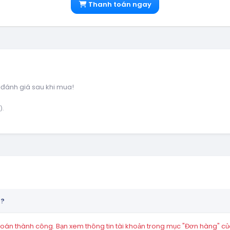
Thanh toán ngay
 đánh giá sau khi mua!
).
n?
án thành công. Bạn xem thông tin tài khoản trong mục "Đơn hàng" củ