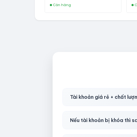
Còn hàng
C
Tài khoản giá rẻ + chất lượ
Có, nhưng tại
HotlikeShop.ne
Nếu tài khoản bị khóa thì s