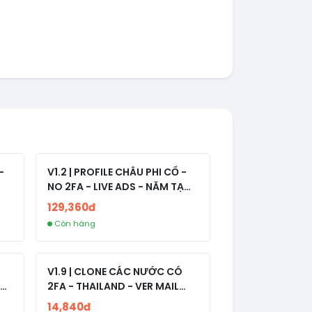
-
V1.2 | PROFILE CHÂU PHI CỔ -
NO 2FA - LIVE ADS - NĂM TẠO
2008-2024
129,360đ
Còn hàng
V1.9 | CLONE CÁC NƯỚC CÓ
2FA - THAILAND - VER MAIL
R
FVIAINBOXES.COM - CLONE
14,840đ