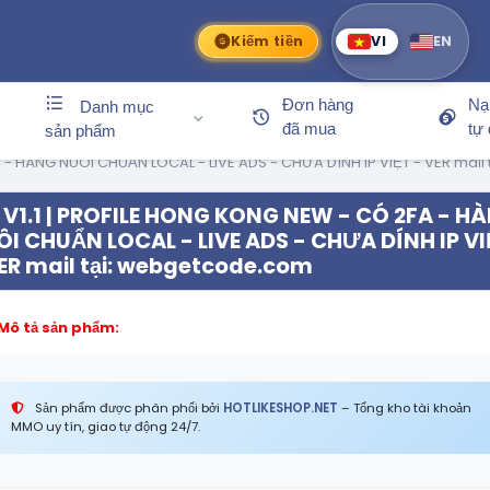
Kiếm tiền
VI
EN
Đơn hàng
Nạ
Danh mục
đã mua
tự
sản phẩm
A - HÀNG NUÔI CHUẨN LOCAL - LIVE ADS - CHƯA DÍNH IP VIỆT - VER mai
V1.1 | PROFILE HONG KONG NEW - CÓ 2FA - H
I CHUẨN LOCAL - LIVE ADS - CHƯA DÍNH IP V
ER mail tại: webgetcode.com
Mô tả sản phẩm:
Sản phẩm được phân phối bởi
HOTLIKESHOP.NET
– Tổng kho tài khoản
MMO uy tín, giao tự động 24/7.