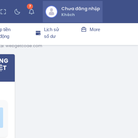
7
thông báo chưa đọc
Chưa đăng nhập
Khách
p tiền
Lịch sử
More
 động
số dư
l tại: webgetcode.com
ÀNG
IỆT