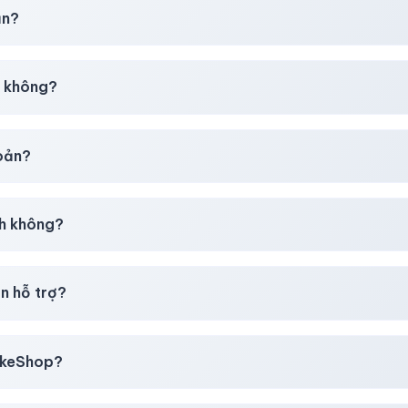
chúng tôi sẽ hỗ trợ đổi mới hoặc hoàn 100%.
ản?
30–50% dự phòng.
p không?
g tôi tư vấn rõ ràng trước khi bạn mua.
hoản?
giây)
sau thanh toán thành công.
h không?
i mua
theo
chính sách
công khai.
n hỗ trợ?
, thẻ cào & các ví điện tử phổ biến.
likeShop?