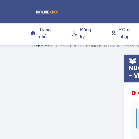
Trang
Đăng
Đăng
chủ
ký
nhập
Trang chủ
V1.1 | PROFILE HONG KONG NEW - CÓ 2F
NUÔ
- V