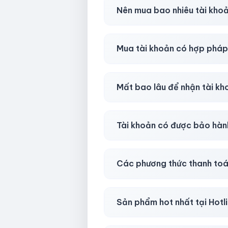
Trong
30 phút sau khi mua
, 
Nên mua bao nhiêu tài kho
Shop khuyên chuẩn bị thêm 
Mua tài khoản có hợp phá
Tùy nền tảng & mục đích. Chún
Mất bao lâu để nhận tài k
Gần như
ngay lập tức (5–60 
Tài khoản có được bảo hàn
Có, bảo hành
30 phút sau kh
Các phương thức thanh toá
Chuyển khoản ngân hàng, Momo
Sản phẩm hot nhất tại Hot