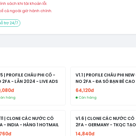
h sách khi tài khoản lỗi.
ể cả ngoài giờ hành chính.
ỗ trợ 24/7
.5 | PROFILE CHÂU PHI CỔ -
V1.1 | PROFILE CHÂU PHI NEW 
 2FA - LẪN 2024 - LIVE ADS
NO 2FA - ĐA SỐ BẠN BÈ CAO
0,080đ
64,120đ
òn hàng
Còn hàng
.11 | CLONE CÁC NƯỚC CÓ
V1.6 | CLONE CÁC NƯỚC CÓ
A - INDIA - HÀNG 1 HOTMAIL
2FA - GERMANY - TKQC TẠO
TRÊN 3 NGÀY - LIVE ADS - VE
,760đ
14,840đ