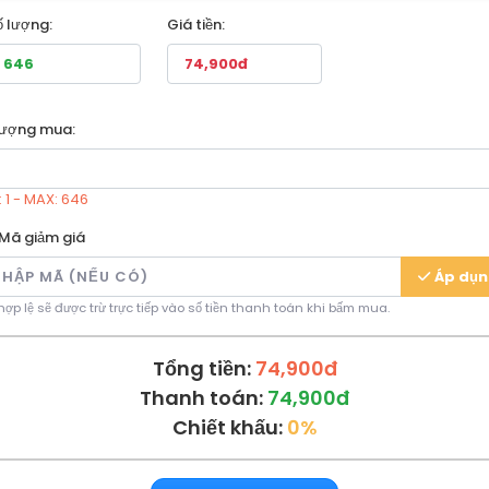
ố lượng:
Giá tiền:
lượng mua:
: 1 - MAX: 646
Mã giảm giá
Áp dụ
ợp lệ sẽ được trừ trực tiếp vào số tiền thanh toán khi bấm mua.
Tổng tiền:
74,900đ
Thanh toán:
74,900đ
Chiết khấu:
0%