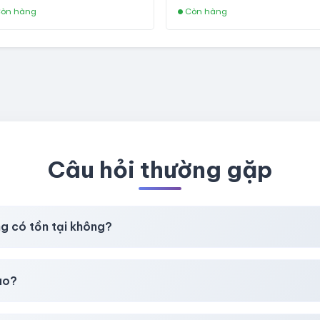
fviainboxes.com - CLONE
òn hàng
Còn hàng
NEW KHÔNG BẢO HÀNH LOC
Câu hỏi thường gặp
ng có tồn tại không?
t
chúng tôi luôn ưu tiên chất lượng, bảo hành hơn là giá rẻ nhất
ao?