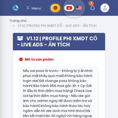
7
thông báo chưa đ
Menu
Trang chủ
V1.12 | PROFILE PHI XMDT CỔ - LIVE ADS - ẨN TÍCH
V1.12 | PROFILE PHI XMDT CỔ
- LIVE ADS - ẨN TÍCH
Mô tả sản phẩm:
Nếu sai pass từ trước - Không tự ý ấn khôi
phục mật khẩu qua mail| Không bảo hành
login die| Đã change pass không bảo
hành| Bảo hành 956 mail gốc 3h + Cp Sđt
1h đầu từ thời điểm mua hàng| Check Live
Uid tại thời điểm mua hàng - Nếu die gửi
ảnh cho admin ngay để được kiểm tra và
bảo hành| không bảo hành thao tác hay
ngâm dẫn tới die dưới mọi hình thức| Đã
liên kết mail trên 30 ngày| Với hàng ngoại