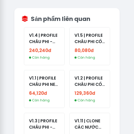
Sản phẩm liên quan
V1.4 | PROFILE
V1.5 | PROFILE
CHÂU PHI -
CHÂU PHI CỔ
ETHIOPIA CỔ -
- NO 2FA -
240,240đ
80,080đ
NO 2FA -
LẪN 2024 -
Còn hàng
Còn hàng
RANDOM BẠN
LIVE ADS
BÈ
V1.1 | PROFILE
V1.2 | PROFILE
CHÂU PHI NEW
CHÂU PHI CỔ
- NO 2FA - ĐA
- NO 2FA -
64,120đ
129,360đ
SỐ BẠN BÈ
LIVE ADS -
Còn hàng
Còn hàng
CAO
NĂM TẠO
2008-2024
V1.3 | PROFILE
V1.11 | CLONE
CHÂU PHI -
CÁC NƯỚC
NO 2FA - LIVE
CÓ 2FA -