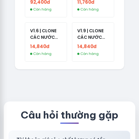
92,400đ
11,760đ
ADS
INDIA - HÀNG
Còn hàng
Còn hàng
1 HOTMAIL
V1.6 | CLONE
V1.9 | CLONE
CÁC NƯỚC
CÁC NƯỚC
CÓ 2FA -
CÓ 2FA -
14,840đ
14,840đ
GERMANY -
THAILAND -
Còn hàng
Còn hàng
TKQC TẠO
VER MAIL
TRÊN 3 NGÀY -
FVIAINBOXES.
LIVE ADS - VER
COM - CLONE
fviainboxes.c
NEW KHÔNG
om - CLONE
BẢO HÀNH
NEW KHÔNG
LOCAL
BẢO HÀNH
LOCAL
Câu hỏi thường gặp