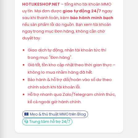
HOTLIKESHOP.NET
– tổng kho tài khoản MMO
uy tín. Mọi đơn được
giao tự động 24/7
ngay
sau khi thanh toán, kèm
bảo hành minh bạch
nếu sản phẩm lỗi do nguồn. Bạn xem tài khoản
ngay trong mục Đơn hàng, không cần chờ
duyệt tay.
Giao dịch tự động, nhận tài khoản tức thì
trong mục "Đơn hàng".
Giá tốt, tồn kho cập nhật theo thời gian thực –
không lo mua nhầm hàng đã hết.
Bảo hành & hỗ trợ đổi/hoàn vào số dư theo
chính sách khi tài khoản lỗi.
Hỗ trợ nhanh qua Zalo/Telegram chính thức,
kể cả ngoài giờ hành chính.
Mẹo & thủ thuật MMO trên Blog
Trung tâm hỗ trợ 24/7