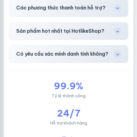
Có, bảo hành
30 phút sau khi mua
theo
chính
Các phương thức thanh toán hỗ trợ?
sách
công khai.
Chuyển khoản ngân hàng, Momo, thẻ cào &
Sản phẩm hot nhất tại HotlikeShop?
các ví điện tử phổ biến.
Facebook, Via bầu cử, BM, Gmail, Tiktok
.
Có yêu cầu xác minh danh tính không?
Không, mọi giao dịch đều đơn giản & nhanh
chóng.
99.9%
Tỷ lệ thành công
24/7
Hỗ trợ khách hàng