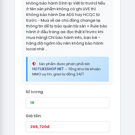
không bảo hành Dính Ip Việt từ trước| Nếu
ở tên sản phẩm không có ghi LIVE thì
Không bảo hành Die ADS hay HCQC từ
trước - Mua về ae chủ động change lại
thông tin để tự bảo quản tài sản + Rule bảo
hành ở đầu trang ae đọc thật kĩ trước khi
mua hàng| Chỉ bảo hành Info, bạn bè -
hàng đã ngâm lâu nên không bảo hành
local nhé ...
Sản phẩm được phân phối bởi
HOTLIKESHOP.NET
– Tổng kho tài khoản
MMO uy tín, giao tự động 24/7.
Số lượng:
Giá tiền: