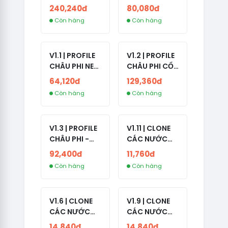
ETHIOPIA CỔ -
- NO 2FA -
240,240đ
80,080đ
NO 2FA -
LẪN 2024 -
Còn hàng
Còn hàng
RANDOM BẠN
LIVE ADS
BÈ
V1.1 | PROFILE
V1.2 | PROFILE
CHÂU PHI NEW
CHÂU PHI CỔ
- NO 2FA - ĐA
- NO 2FA -
64,120đ
129,360đ
SỐ BẠN BÈ
LIVE ADS -
Còn hàng
Còn hàng
CAO
NĂM TẠO
2008-2024
V1.3 | PROFILE
V1.11 | CLONE
CHÂU PHI -
CÁC NƯỚC
NO 2FA - LIVE
CÓ 2FA -
92,400đ
11,760đ
ADS
INDIA - HÀNG
Còn hàng
Còn hàng
1 HOTMAIL
V1.6 | CLONE
V1.9 | CLONE
CÁC NƯỚC
CÁC NƯỚC
CÓ 2FA -
CÓ 2FA -
14,840đ
14,840đ