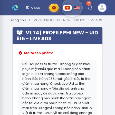
7
thông báo chưa đ
Menu
Trang chủ
V1,74 | PROFILE PHI NEW - UID 615 - LIVE ADS
V1,74 | PROFILE PHI NEW - UID
615 - LIVE ADS
Mô tả sản phẩm:
Nếu sai pass từ trước - Không tự ý ấn khôi
phục mật khẩu qua mail| Không bảo hành
login die| Đã change pass không bảo
hành| Bảo hành 956 mail gốc 1h đầu từ thời
điểm mua hàng| Check Live Uid tại thời
điểm mua hàng - Nếu die gửi ảnh cho
admin ngay để được kiểm tra và bảo
hành| không bảo hành thao tác hay ngâm
dẫn tới die dưới mọi hình thức| Đã liên kết
mail trên 30 ngày| Không bảo hành Dính Ip
Việt từ trước - Mua về ae chủ động change