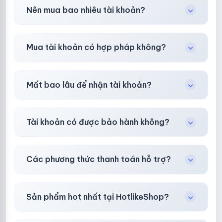
Trong
30 phút sau khi mua
, chúng tôi sẽ hỗ
Nên mua bao nhiêu tài khoản?
trợ đổi mới hoặc hoàn 100%.
Shop khuyên chuẩn bị thêm 30–50% dự
Mua tài khoản có hợp pháp không?
phòng.
Tùy nền tảng & mục đích. Chúng tôi tư vấn rõ
Mất bao lâu để nhận tài khoản?
ràng trước khi bạn mua.
Gần như
ngay lập tức (5–60 giây)
sau thanh
Tài khoản có được bảo hành không?
toán thành công.
Có, bảo hành
30 phút sau khi mua
theo
chính
Các phương thức thanh toán hỗ trợ?
sách
công khai.
Chuyển khoản ngân hàng, Momo, thẻ cào &
Sản phẩm hot nhất tại HotlikeShop?
các ví điện tử phổ biến.