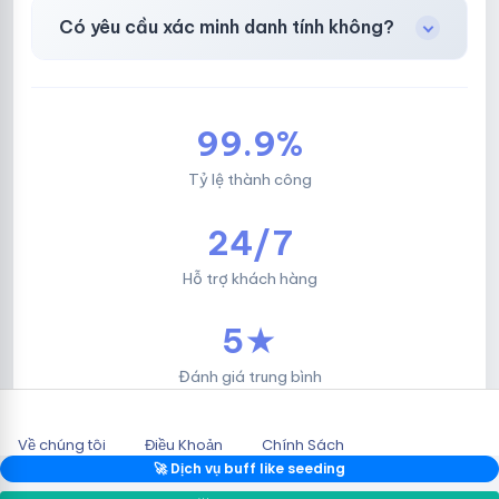
Facebook, Via bầu cử, BM, Gmail, Tiktok
.
Có yêu cầu xác minh danh tính không?
Không, mọi giao dịch đều đơn giản & nhanh
chóng.
99.9%
Tỷ lệ thành công
24/7
Hỗ trợ khách hàng
5★
Đánh giá trung bình
Về chúng tôi
Điều Khoản
Chính Sách
2026 © HOTLIKESHOP.NET.
🚀 Dịch vụ buff like seeding