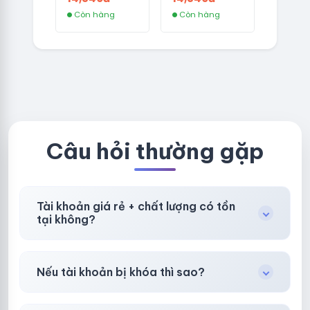
GERMANY -
THAILAND -
Còn hàng
Còn hàng
TKQC TẠO
VER MAIL
TRÊN 3 NGÀY -
FVIAINBOXES.
LIVE ADS - VER
COM - CLONE
fviainboxes.c
NEW KHÔNG
om - CLONE
BẢO HÀNH
NEW KHÔNG
LOCAL
BẢO HÀNH
LOCAL
Câu hỏi thường gặp
Tài khoản giá rẻ + chất lượng có tồn
tại không?
Có, nhưng tại
HotlikeShop.net
chúng tôi luôn
Nếu tài khoản bị khóa thì sao?
ưu tiên chất lượng, bảo hành hơn là giá rẻ nhất.