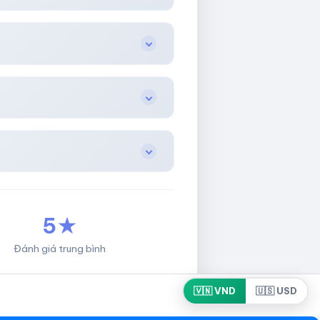
5★
Đánh giá trung bình
🇻🇳 VND
🇺🇸 USD