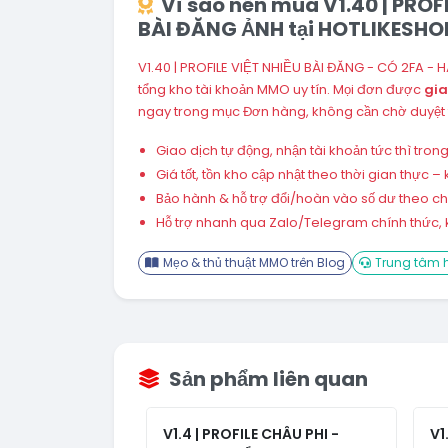
Vì sao nên mua V1.40 | PRO
BÀI ĐĂNG ẢNH tại HOTLIKESHO
V1.40 | PROFILE VIỆT NHIỀU BÀI ĐĂNG - CÓ 2FA -
tổng kho tài khoản MMO uy tín. Mọi đơn được
gia
ngay trong mục Đơn hàng, không cần chờ duyệt 
Giao dịch tự động, nhận tài khoản tức thì tro
Giá tốt, tồn kho cập nhật theo thời gian thực
Bảo hành & hỗ trợ đổi/hoàn vào số dư theo chín
Hỗ trợ nhanh qua Zalo/Telegram chính thức, k
Mẹo & thủ thuật MMO trên Blog
Trung tâm h
Sản phẩm liên quan
V1.4 | PROFILE CHÂU PHI -
V1