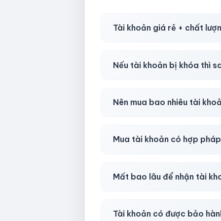
Tài khoản giá rẻ + chất lượ
Có, nhưng tại
HotlikeShop.ne
Nếu tài khoản bị khóa thì s
Trong
30 phút sau khi mua
, 
Nên mua bao nhiêu tài kho
Shop khuyên chuẩn bị thêm 
Mua tài khoản có hợp phá
Tùy nền tảng & mục đích. Chún
Mất bao lâu để nhận tài k
Gần như
ngay lập tức (5–60 
Tài khoản có được bảo hàn