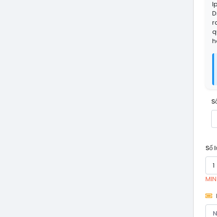
I
D
r
q
h
S
Số 
MIN