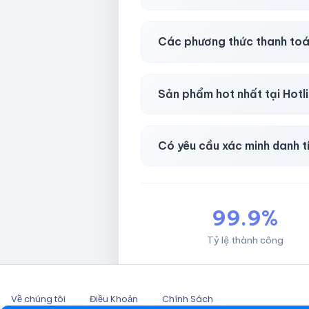
Có, bảo hành
30 phút sau kh
Các phương thức thanh toá
Chuyển khoản ngân hàng, Momo
Sản phẩm hot nhất tại Hot
Facebook, Via bầu cử, BM, G
Có yêu cầu xác minh danh t
Không, mọi giao dịch đều đơn 
99.9%
Tỷ lệ thành công
Về chúng tôi
Điều Khoản
Chính Sách