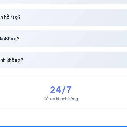
i mua
theo
chính sách
công khai.
n hỗ trợ?
, thẻ cào & các ví điện tử phổ biến.
likeShop?
mail, Tiktok
.
ính không?
giản & nhanh chóng.
24/7
Hỗ trợ khách hàng