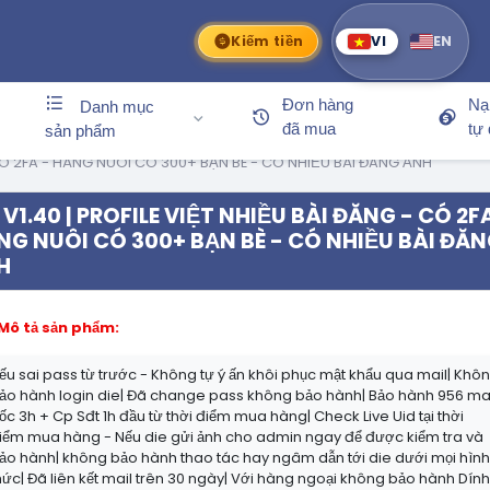
Kiếm tiền
VI
EN
Đơn hàng
Nạ
Danh mục
đã mua
tự
sản phẩm
- CÓ 2FA - HÀNG NUÔI CÓ 300+ BẠN BÈ - CÓ NHIỀU BÀI ĐĂNG ẢNH
V1.40 | PROFILE VIỆT NHIỀU BÀI ĐĂNG - CÓ 2F
NG NUÔI CÓ 300+ BẠN BÈ - CÓ NHIỀU BÀI ĐĂ
H
Mô tả sản phẩm:
ếu sai pass từ trước - Không tự ý ấn khôi phục mật khẩu qua mail| Khô
ảo hành login die| Đã change pass không bảo hành| Bảo hành 956 ma
ốc 3h + Cp Sđt 1h đầu từ thời điểm mua hàng| Check Live Uid tại thời
iểm mua hàng - Nếu die gửi ảnh cho admin ngay để được kiểm tra và
ảo hành| không bảo hành thao tác hay ngâm dẫn tới die dưới mọi hìn
hức| Đã liên kết mail trên 30 ngày| Với hàng ngoại không bảo hành Dín