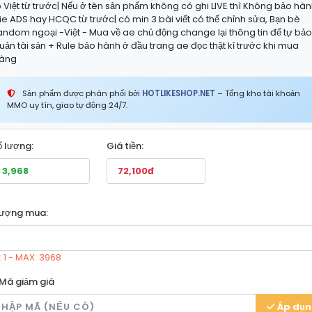
p Việt từ trước| Nếu ở tên sản phẩm không có ghi LIVE thì Không bảo hà
ie ADS hay HCQC từ trước| có min 3 bài viết có thể chỉnh sửa, Bạn bè
andom ngoại -Việt - Mua về ae chủ động change lại thông tin để tự bả
uản tài sản + Rule bảo hành ở đầu trang ae đọc thật kĩ trước khi mua
àng
Sản phẩm được phân phối bởi
HOTLIKESHOP.NET
– Tổng kho tài khoản
MMO uy tín, giao tự động 24/7.
ố lượng:
Giá tiền:
lượng mua:
: 1 - MAX: 3968
Mã giảm giá
Áp dụ