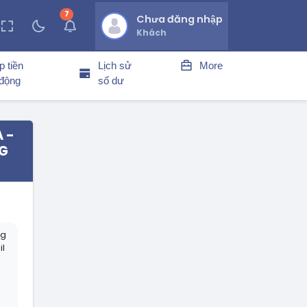
7
thông báo chưa đọc
Chưa đăng nhập
Khách
p tiền
Lịch sử
More
 động
số dư
A -
NG
ng
il
h
h