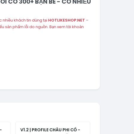
UÔI CÓ 300+ BẠN BÈ - CÓ NHIỀU
 nhiều khách tin dùng tại
HOTLIKESHOP.NET
–
ếu sản phẩm lỗi do nguồn. Bạn xem tài khoản
-
V1.2 | PROFILE CHÂU PHI CỔ -