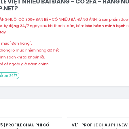
FILE VIỆT NHIỀU BÀI ĐĂNG - CÓ 2FA - HÀNG N
P.NET?
 HÀNG NUÔI CÓ 300+ BẠN BÈ - CÓ NHIỀU BÀI ĐĂNG ẢNH là sản phẩm được
o tự động 24/7
ngay sau khi thanh toán, kèm
bảo hành minh bạch
n
tay.
ng mục "Đơn hàng".
 – không lo mua nhầm hàng đã hết.
h sách khi tài khoản lỗi.
ể cả ngoài giờ hành chính.
ỗ trợ 24/7
.5 | PROFILE CHÂU PHI CỔ -
V1.1 | PROFILE CHÂU PHI NEW 