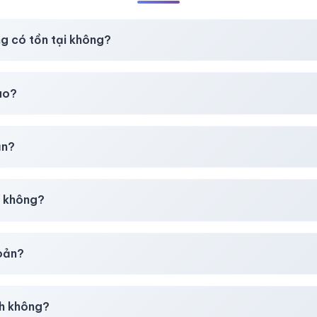
ng có tồn tại không?
t
chúng tôi luôn ưu tiên chất lượng, bảo hành hơn là giá rẻ nhất
ao?
chúng tôi sẽ hỗ trợ đổi mới hoặc hoàn 100%.
ản?
30–50% dự phòng.
p không?
g tôi tư vấn rõ ràng trước khi bạn mua.
hoản?
giây)
sau thanh toán thành công.
h không?