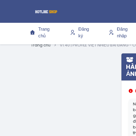
Trang
Đăng
Đăng
chủ
ký
nhập
Trang chủ
V1.40 | PROFILE VIỆT NHIỀU BÀI ĐĂNG 
HÀ
ẢN
N
b
g
đ
b
t