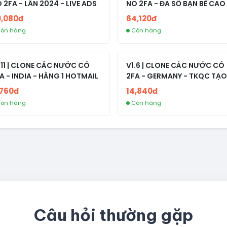
 2FA - LẪN 2024 - LIVE ADS
NO 2FA - ĐA SỐ BẠN BÈ CAO
0,080đ
64,120đ
òn hàng
Còn hàng
.11 | CLONE CÁC NƯỚC CÓ
V1.6 | CLONE CÁC NƯỚC CÓ
A - INDIA - HÀNG 1 HOTMAIL
2FA - GERMANY - TKQC TẠO
TRÊN 3 NGÀY - LIVE ADS - VE
,760đ
14,840đ
fviainboxes.com - CLONE
òn hàng
Còn hàng
NEW KHÔNG BẢO HÀNH LOC
Câu hỏi thường gặp