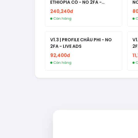
ETHIOPIA CỔ - NO 2FA -
NO
RANDOM BẠN BÈ
240,240đ
8
Còn hàng
C
V1.3 | PROFILE CHÂU PHI - NO
V1
2FA - LIVE ADS
2F
92,400đ
11
Còn hàng
C