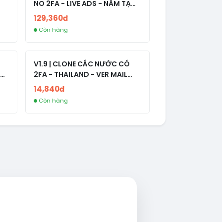
NO 2FA - LIVE ADS - NĂM TẠO
2008-2024
129,360đ
Còn hàng
V1.9 | CLONE CÁC NƯỚC CÓ
2FA - THAILAND - VER MAIL
R
FVIAINBOXES.COM - CLONE
14,840đ
NEW KHÔNG BẢO HÀNH LOCAL
Còn hàng
AL