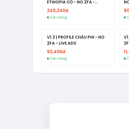
ETHIOPIA CỔ - NO 2FA -
NO
RANDOM BẠN BÈ
240,240đ
8
Còn hàng
C
V1.3 | PROFILE CHÂU PHI - NO
V1
2FA - LIVE ADS
2F
92,400đ
11
Còn hàng
C