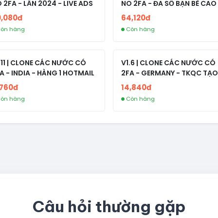
 2FA - LẪN 2024 - LIVE ADS
NO 2FA - ĐA SỐ BẠN BÈ CAO
0,080đ
64,120đ
òn hàng
Còn hàng
.11 | CLONE CÁC NƯỚC CÓ
V1.6 | CLONE CÁC NƯỚC CÓ
A - INDIA - HÀNG 1 HOTMAIL
2FA - GERMANY - TKQC TẠO
TRÊN 3 NGÀY - LIVE ADS - VE
,760đ
14,840đ
fviainboxes.com - CLONE
òn hàng
Còn hàng
NEW KHÔNG BẢO HÀNH LOC
Câu hỏi thường gặp