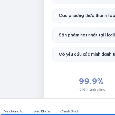
Có, bảo hành
30 phút sau kh
Các phương thức thanh toá
Chuyển khoản ngân hàng, Momo
Sản phẩm hot nhất tại Hot
Facebook, Via bầu cử, BM, G
Có yêu cầu xác minh danh t
Không, mọi giao dịch đều đơn 
99.9%
Tỷ lệ thành công
Về chúng tôi
Điều Khoản
Chính Sách