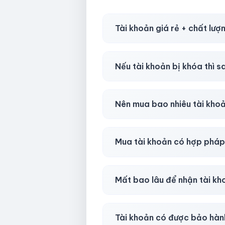
Tài khoản giá rẻ + chất lượ
Có, nhưng tại
HotlikeShop.ne
Nếu tài khoản bị khóa thì s
Trong
30 phút sau khi mua
, 
Nên mua bao nhiêu tài kho
Shop khuyên chuẩn bị thêm 
Mua tài khoản có hợp phá
Tùy nền tảng & mục đích. Chún
Mất bao lâu để nhận tài k
Gần như
ngay lập tức (5–60 
Tài khoản có được bảo hàn