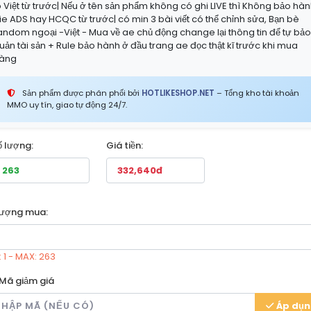
p Việt từ trước| Nếu ở tên sản phẩm không có ghi LIVE thì Không bảo hà
ie ADS hay HCQC từ trước| có min 3 bài viết có thể chỉnh sửa, Bạn bè
andom ngoại -Việt - Mua về ae chủ động change lại thông tin để tự bả
uản tài sản + Rule bảo hành ở đầu trang ae đọc thật kĩ trước khi mua
àng
Sản phẩm được phân phối bởi
HOTLIKESHOP.NET
– Tổng kho tài khoản
MMO uy tín, giao tự động 24/7.
ố lượng:
Giá tiền:
lượng mua:
: 1 - MAX: 263
Mã giảm giá
Áp dụ