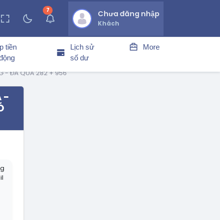
7
thông báo chưa đọc
Chưa đăng nhập
Khách
p tiền
Lịch sử
More
 động
số dư
NG - ĐÃ QUA 282 + 956
 -
Ó
ng
il
h
h