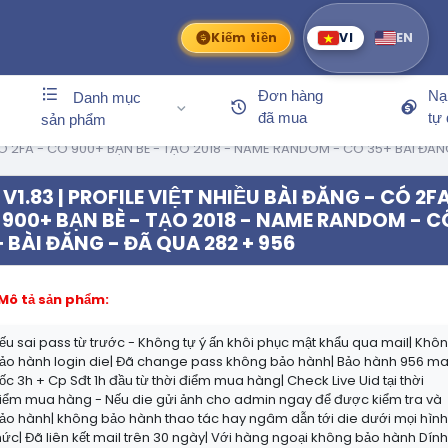
Kiếm tiền
VI
EN
Đơn hàng
Nạ
Danh mục
đã mua
tự
sản phẩm
- CÓ 2FA - CÓ 900+ BẠN BÈ - TẠO 2018 - NAME RANDOM - CÓ 35+ BÀI ĐĂ
V1.83 | PROFILE VIỆT NHIỀU BÀI ĐĂNG - CÓ 2FA
 900+ BẠN BÈ - TẠO 2018 - NAME RANDOM - C
 BÀI ĐĂNG - ĐÃ QUA 282 + 956
Mô tả sản phẩm:
ếu sai pass từ trước - Không tự ý ấn khôi phục mật khẩu qua mail| Khô
ảo hành login die| Đã change pass không bảo hành| Bảo hành 956 ma
ốc 3h + Cp Sđt 1h đầu từ thời điểm mua hàng| Check Live Uid tại thời
iểm mua hàng - Nếu die gửi ảnh cho admin ngay để được kiểm tra và
ảo hành| không bảo hành thao tác hay ngâm dẫn tới die dưới mọi hìn
hức| Đã liên kết mail trên 30 ngày| Với hàng ngoại không bảo hành Dín