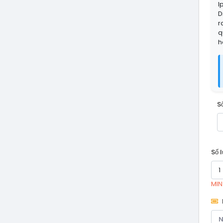
I
D
r
q
h
S
Số 
MIN