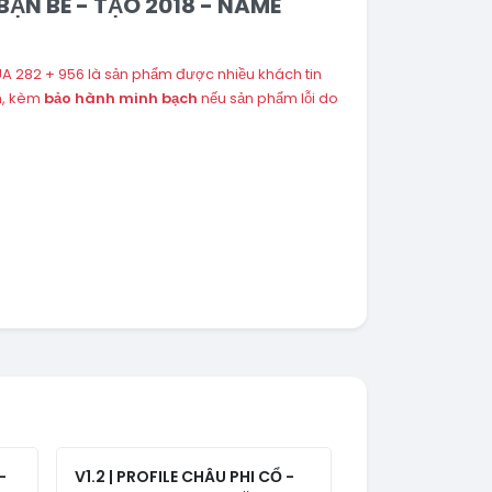
 BẠN BÈ - TẠO 2018 - NAME
A 282 + 956 là sản phẩm được nhiều khách tin
n, kèm
bảo hành minh bạch
nếu sản phẩm lỗi do
-
V1.2 | PROFILE CHÂU PHI CỔ -