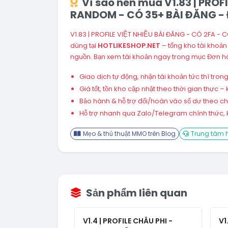
Vì sao nên mua V1.83 | PROF
RANDOM - CÓ 35+ BÀI ĐĂNG - 
V1.83 | PROFILE VIỆT NHIỀU BÀI ĐĂNG - CÓ 2FA -
dùng tại
HOTLIKESHOP.NET
– tổng kho tài khoả
nguồn. Bạn xem tài khoản ngay trong mục Đơn hà
Giao dịch tự động, nhận tài khoản tức thì tro
Giá tốt, tồn kho cập nhật theo thời gian thực
Bảo hành & hỗ trợ đổi/hoàn vào số dư theo chín
Hỗ trợ nhanh qua Zalo/Telegram chính thức, k
Mẹo & thủ thuật MMO trên Blog
Trung tâm h
Sản phẩm liên quan
V1.4 | PROFILE CHÂU PHI -
V1