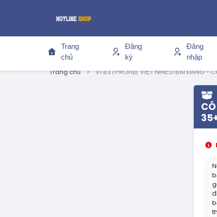
Trang
Đăng
Đăng
chủ
ký
nhập
Trang chủ
V1.83 | PROFILE VIỆT NHIỀU BÀI ĐĂNG 
CÓ
35+
N
b
g
đ
b
t