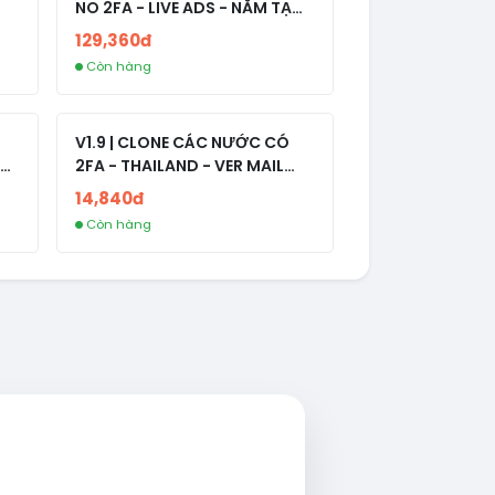
NO 2FA - LIVE ADS - NĂM TẠO
2008-2024
129,360đ
Còn hàng
V1.9 | CLONE CÁC NƯỚC CÓ
2FA - THAILAND - VER MAIL
R
FVIAINBOXES.COM - CLONE
14,840đ
NEW KHÔNG BẢO HÀNH LOCAL
Còn hàng
AL