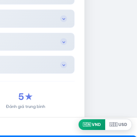
5★
Đánh giá trung bình
🇻🇳 VND
🇺🇸 USD