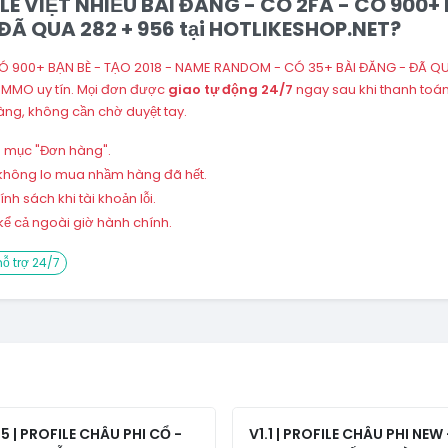
ILE VIỆT NHIỀU BÀI ĐĂNG - CÓ 2FA - CÓ 900+
ĐÃ QUA 282 + 956 tại HOTLIKESHOP.NET?
 CÓ 900+ BẠN BÈ - TẠO 2018 - NAME RANDOM - CÓ 35+ BÀI ĐĂNG - ĐÃ QU
n MMO uy tín. Mọi đơn được
giao tự động 24/7
ngay sau khi thanh toá
ng, không cần chờ duyệt tay.
ng mục "Đơn hàng".
 – không lo mua nhầm hàng đã hết.
h sách khi tài khoản lỗi.
ể cả ngoài giờ hành chính.
ỗ trợ 24/7
.5 | PROFILE CHÂU PHI CỔ -
V1.1 | PROFILE CHÂU PHI NEW 