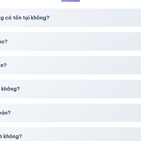
ng có tồn tại không?
t
chúng tôi luôn ưu tiên chất lượng, bảo hành hơn là giá rẻ nhất
ao?
chúng tôi sẽ hỗ trợ đổi mới hoặc hoàn 100%.
ản?
30–50% dự phòng.
p không?
g tôi tư vấn rõ ràng trước khi bạn mua.
hoản?
giây)
sau thanh toán thành công.
h không?