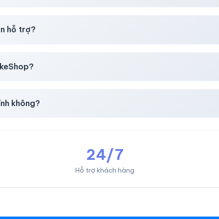
i mua
theo
chính sách
công khai.
n hỗ trợ?
, thẻ cào & các ví điện tử phổ biến.
likeShop?
mail, Tiktok
.
ính không?
giản & nhanh chóng.
24/7
Hỗ trợ khách hàng