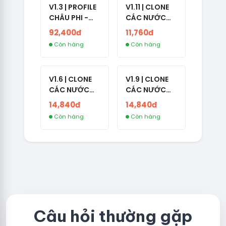
V1.3 | PROFILE
V1.11 | CLONE
CHÂU PHI -
CÁC NƯỚC
NO 2FA - LIVE
CÓ 2FA -
92,400đ
11,760đ
ADS
INDIA - HÀNG
Còn hàng
Còn hàng
1 HOTMAIL
V1.6 | CLONE
V1.9 | CLONE
CÁC NƯỚC
CÁC NƯỚC
CÓ 2FA -
CÓ 2FA -
14,840đ
14,840đ
GERMANY -
THAILAND -
Còn hàng
Còn hàng
TKQC TẠO
VER MAIL
TRÊN 3 NGÀY -
FVIAINBOXES.
LIVE ADS - VER
COM - CLONE
fviainboxes.c
NEW KHÔNG
om - CLONE
BẢO HÀNH
NEW KHÔNG
LOCAL
BẢO HÀNH
LOCAL
Câu hỏi thường gặp