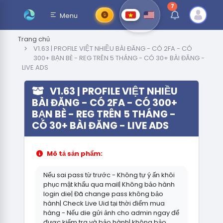
7
thông báo chưa đ
Menu
Trang chủ
V1.63 | PROFILE VIỆT NHIỀU BÀI ĐĂNG - CÓ 2FA - CÓ
300+ BẠN BÈ - REG TRÊN 5 THÁNG - CÓ 30+ BÀI ĐĂNG -
LIVE ADS
V1.63 | PROFILE VIỆT NHIỀU
BÀI ĐĂNG - CÓ 2FA - CÓ 300+
BẠN BÈ - REG TRÊN 5 THÁNG -
CÓ 30+ BÀI ĐĂNG - LIVE ADS
Mô tả sản phẩm:
Nếu sai pass từ trước - Không tự ý ấn khôi
phục mật khẩu qua mail| Không bảo hành
login die| Đã change pass không bảo
hành| Check Live Uid tại thời điểm mua
hàng - Nếu die gửi ảnh cho admin ngay để
được kiểm tra và bảo hành| không bảo