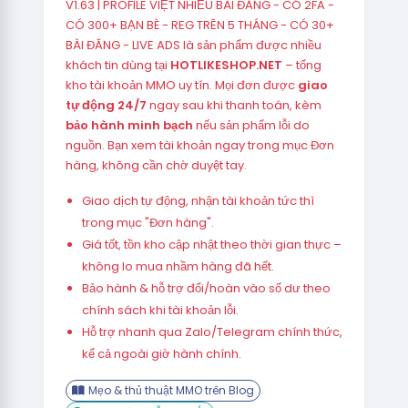
V1.63 | PROFILE VIỆT NHIỀU BÀI ĐĂNG - CÓ 2FA -
CÓ 300+ BẠN BÈ - REG TRÊN 5 THÁNG - CÓ 30+
BÀI ĐĂNG - LIVE ADS là sản phẩm được nhiều
khách tin dùng tại
HOTLIKESHOP.NET
– tổng
kho tài khoản MMO uy tín. Mọi đơn được
giao
tự động 24/7
ngay sau khi thanh toán, kèm
bảo hành minh bạch
nếu sản phẩm lỗi do
nguồn. Bạn xem tài khoản ngay trong mục Đơn
hàng, không cần chờ duyệt tay.
Giao dịch tự động, nhận tài khoản tức thì
trong mục "Đơn hàng".
Giá tốt, tồn kho cập nhật theo thời gian thực –
không lo mua nhầm hàng đã hết.
Bảo hành & hỗ trợ đổi/hoàn vào số dư theo
chính sách khi tài khoản lỗi.
Hỗ trợ nhanh qua Zalo/Telegram chính thức,
kể cả ngoài giờ hành chính.
Mẹo & thủ thuật MMO trên Blog