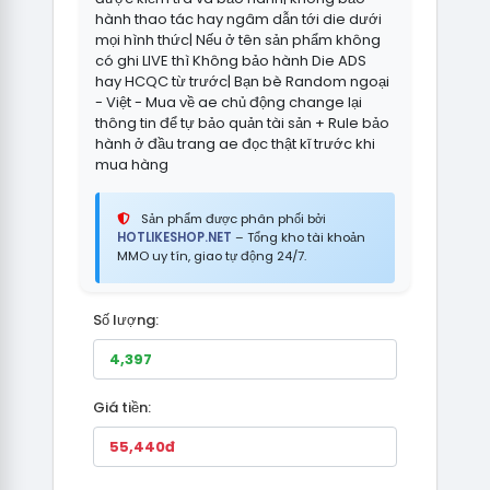
hành thao tác hay ngâm dẫn tới die dưới
mọi hình thức| Nếu ở tên sản phẩm không
có ghi LIVE thì Không bảo hành Die ADS
hay HCQC từ trước| Bạn bè Random ngoại
- Việt - Mua về ae chủ động change lại
thông tin để tự bảo quản tài sản + Rule bảo
hành ở đầu trang ae đọc thật kĩ trước khi
mua hàng
Sản phẩm được phân phối bởi
HOTLIKESHOP.NET
– Tổng kho tài khoản
MMO uy tín, giao tự động 24/7.
Số lượng:
Giá tiền: