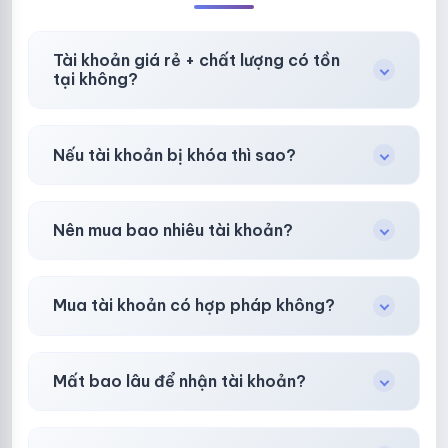
Tài khoản giá rẻ + chất lượng có tồn
tại không?
Có, nhưng tại
HotlikeShop.net
chúng tôi luôn
Nếu tài khoản bị khóa thì sao?
ưu tiên chất lượng, bảo hành hơn là giá rẻ nhất.
Trong
30 phút sau khi mua
, chúng tôi sẽ hỗ
Nên mua bao nhiêu tài khoản?
trợ đổi mới hoặc hoàn 100%.
Shop khuyên chuẩn bị thêm 30–50% dự
Mua tài khoản có hợp pháp không?
phòng.
Tùy nền tảng & mục đích. Chúng tôi tư vấn rõ
Mất bao lâu để nhận tài khoản?
ràng trước khi bạn mua.
Gần như
ngay lập tức (5–60 giây)
sau thanh