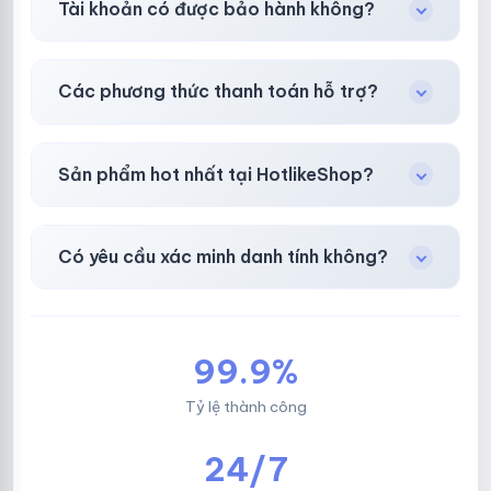
Tài khoản có được bảo hành không?
toán thành công.
Có, bảo hành
30 phút sau khi mua
theo
chính
Các phương thức thanh toán hỗ trợ?
sách
công khai.
Chuyển khoản ngân hàng, Momo, thẻ cào &
Sản phẩm hot nhất tại HotlikeShop?
các ví điện tử phổ biến.
Facebook, Via bầu cử, BM, Gmail, Tiktok
.
Có yêu cầu xác minh danh tính không?
Không, mọi giao dịch đều đơn giản & nhanh
chóng.
99.9%
Tỷ lệ thành công
24/7