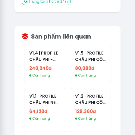
Trung tâm hỗ trợ 24/7
Sản phẩm liên quan
V1.4 | PROFILE
V1.5 | PROFILE
CHÂU PHI -
CHÂU PHI CỔ
ETHIOPIA CỔ -
- NO 2FA -
240,240đ
80,080đ
NO 2FA -
LẪN 2024 -
Còn hàng
Còn hàng
RANDOM BẠN
LIVE ADS
BÈ
V1.1 | PROFILE
V1.2 | PROFILE
CHÂU PHI NEW
CHÂU PHI CỔ
- NO 2FA - ĐA
- NO 2FA -
64,120đ
129,360đ
SỐ BẠN BÈ
LIVE ADS -
Còn hàng
Còn hàng
CAO
NĂM TẠO
2008-2024