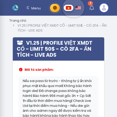
7
thông báo chưa đ
Menu
Trang chủ
V1.25 | PROFILE VIỆT XMDT CỔ - LIMIT 50$ - CÓ 2FA - ẨN
TÍCH - LIVE ADS
V1.25 | PROFILE VIỆT XMDT
CỔ - LIMIT 50$ - CÓ 2FA - ẨN
TÍCH - LIVE ADS
Mô tả sản phẩm:
Nếu sai pass từ trước - Không tự ý ấn khôi
phục mật khẩu qua mail| Không bảo hành
login die| Đã change pass không bảo
hành| Bảo hành 956 mail gốc 3h + Cp Sđt
1h đầu từ thời điểm mua hàng| Check Live
Uid tại thời điểm mua hàng - Nếu die gửi
ảnh cho admin ngay để được kiểm tra và
bảo hành| không bảo hành thao tác hay