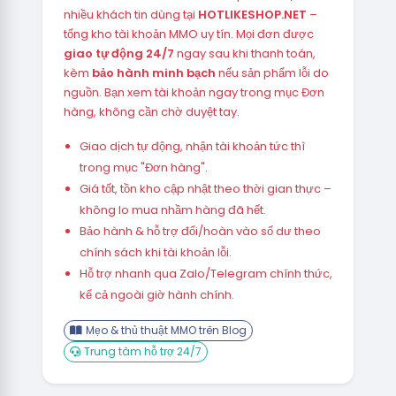
nhiều khách tin dùng tại
HOTLIKESHOP.NET
–
tổng kho tài khoản MMO uy tín. Mọi đơn được
giao tự động 24/7
ngay sau khi thanh toán,
kèm
bảo hành minh bạch
nếu sản phẩm lỗi do
nguồn. Bạn xem tài khoản ngay trong mục Đơn
hàng, không cần chờ duyệt tay.
Giao dịch tự động, nhận tài khoản tức thì
trong mục "Đơn hàng".
Giá tốt, tồn kho cập nhật theo thời gian thực –
không lo mua nhầm hàng đã hết.
Bảo hành & hỗ trợ đổi/hoàn vào số dư theo
chính sách khi tài khoản lỗi.
Hỗ trợ nhanh qua Zalo/Telegram chính thức,
kể cả ngoài giờ hành chính.
Mẹo & thủ thuật MMO trên Blog
Trung tâm hỗ trợ 24/7