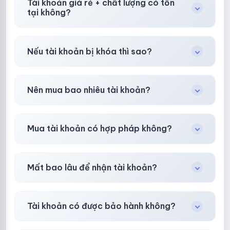
Tài khoản giá rẻ + chất lượng có tồn
tại không?
Có, nhưng tại
HotlikeShop.net
chúng tôi luôn
Nếu tài khoản bị khóa thì sao?
ưu tiên chất lượng, bảo hành hơn là giá rẻ nhất.
Trong
30 phút sau khi mua
, chúng tôi sẽ hỗ
Nên mua bao nhiêu tài khoản?
trợ đổi mới hoặc hoàn 100%.
Shop khuyên chuẩn bị thêm 30–50% dự
Mua tài khoản có hợp pháp không?
phòng.
Tùy nền tảng & mục đích. Chúng tôi tư vấn rõ
Mất bao lâu để nhận tài khoản?
ràng trước khi bạn mua.
Gần như
ngay lập tức (5–60 giây)
sau thanh
Tài khoản có được bảo hành không?
toán thành công.