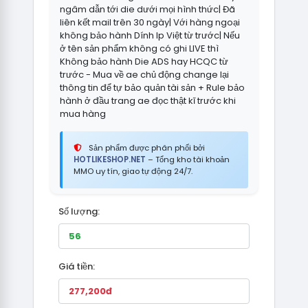
ngâm dẫn tới die dưới mọi hình thức| Đã
liên kết mail trên 30 ngày| Với hàng ngoại
không bảo hành Dính Ip Việt từ trước| Nếu
ở tên sản phẩm không có ghi LIVE thì
Không bảo hành Die ADS hay HCQC từ
trước - Mua về ae chủ động change lại
thông tin để tự bảo quản tài sản + Rule bảo
hành ở đầu trang ae đọc thật kĩ trước khi
mua hàng
Sản phẩm được phân phối bởi
HOTLIKESHOP.NET
– Tổng kho tài khoản
MMO uy tín, giao tự động 24/7.
Số lượng:
Giá tiền: