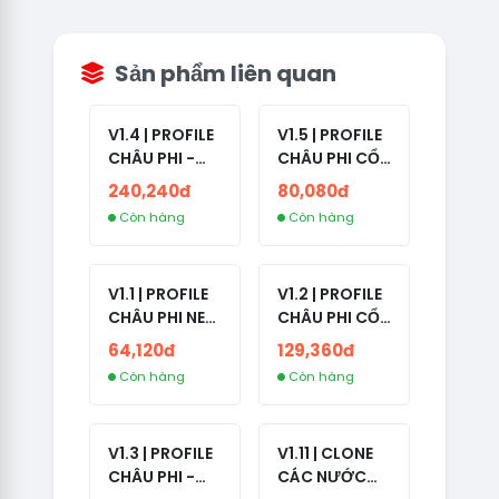
Sản phẩm liên quan
V1.4 | PROFILE
V1.5 | PROFILE
CHÂU PHI -
CHÂU PHI CỔ
ETHIOPIA CỔ -
- NO 2FA -
240,240đ
80,080đ
NO 2FA -
LẪN 2024 -
Còn hàng
Còn hàng
RANDOM BẠN
LIVE ADS
BÈ
V1.1 | PROFILE
V1.2 | PROFILE
CHÂU PHI NEW
CHÂU PHI CỔ
- NO 2FA - ĐA
- NO 2FA -
64,120đ
129,360đ
SỐ BẠN BÈ
LIVE ADS -
Còn hàng
Còn hàng
CAO
NĂM TẠO
2008-2024
V1.3 | PROFILE
V1.11 | CLONE
CHÂU PHI -
CÁC NƯỚC