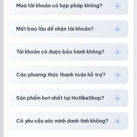
Shop khuyên chuẩn bị thêm 30–50% dự
Mua tài khoản có hợp pháp không?
phòng.
Tùy nền tảng & mục đích. Chúng tôi tư vấn rõ
Mất bao lâu để nhận tài khoản?
ràng trước khi bạn mua.
Gần như
ngay lập tức (5–60 giây)
sau thanh
Tài khoản có được bảo hành không?
toán thành công.
Có, bảo hành
30 phút sau khi mua
theo
chính
Các phương thức thanh toán hỗ trợ?
sách
công khai.
Chuyển khoản ngân hàng, Momo, thẻ cào &
Sản phẩm hot nhất tại HotlikeShop?
các ví điện tử phổ biến.
Facebook, Via bầu cử, BM, Gmail, Tiktok
.
Có yêu cầu xác minh danh tính không?