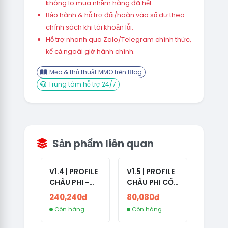
không lo mua nhầm hàng đã hết.
Bảo hành & hỗ trợ đổi/hoàn vào số dư theo
chính sách khi tài khoản lỗi.
Hỗ trợ nhanh qua Zalo/Telegram chính thức,
kể cả ngoài giờ hành chính.
Mẹo & thủ thuật MMO trên Blog
Trung tâm hỗ trợ 24/7
Sản phẩm liên quan
V1.4 | PROFILE
V1.5 | PROFILE
CHÂU PHI -
CHÂU PHI CỔ
ETHIOPIA CỔ -
- NO 2FA -
240,240đ
80,080đ
NO 2FA -
LẪN 2024 -
Còn hàng
Còn hàng
RANDOM BẠN
LIVE ADS
BÈ