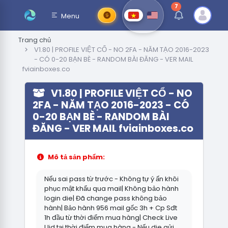
7
thông báo chưa đ
Menu
Trang chủ
V1.80 | PROFILE VIỆT CỔ - NO 2FA - NĂM TẠO 2016-2023
- CÓ 0-20 BẠN BÈ - RANDOM BÀI ĐĂNG - VER MAIL
fviainboxes.co
V1.80 | PROFILE VIỆT CỔ - NO
2FA - NĂM TẠO 2016-2023 - CÓ
0-20 BẠN BÈ - RANDOM BÀI
ĐĂNG - VER MAIL fviainboxes.co
Mô tả sản phẩm:
Nếu sai pass từ trước - Không tự ý ấn khôi
phục mật khẩu qua mail| Không bảo hành
login die| Đã change pass không bảo
hành| Bảo hành 956 mail gốc 3h + Cp Sđt
1h đầu từ thời điểm mua hàng| Check Live
Uid tại thời điểm mua hàng - Nếu die gửi