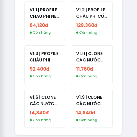
V1.1 | PROFILE
V1.2 | PROFILE
CHÂU PHI NEW
CHÂU PHI CỔ
- NO 2FA - ĐA
- NO 2FA -
64,120đ
129,360đ
SỐ BẠN BÈ
LIVE ADS -
Còn hàng
Còn hàng
CAO
NĂM TẠO
2008-2024
V1.3 | PROFILE
V1.11 | CLONE
CHÂU PHI -
CÁC NƯỚC
NO 2FA - LIVE
CÓ 2FA -
92,400đ
11,760đ
ADS
INDIA - HÀNG
Còn hàng
Còn hàng
1 HOTMAIL
V1.6 | CLONE
V1.9 | CLONE
CÁC NƯỚC
CÁC NƯỚC
CÓ 2FA -
CÓ 2FA -
14,840đ
14,840đ
GERMANY -
THAILAND -
Còn hàng
Còn hàng
TKQC TẠO
VER MAIL
TRÊN 3 NGÀY -
FVIAINBOXES.
LIVE ADS - VER
COM - CLONE