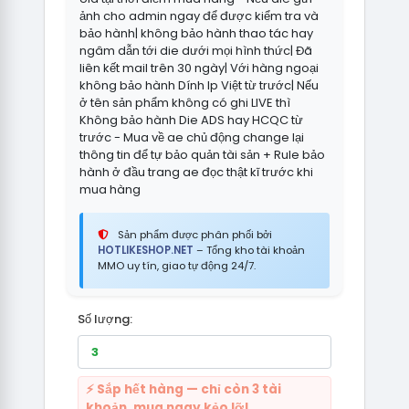
ảnh cho admin ngay để được kiểm tra và
bảo hành| không bảo hành thao tác hay
ngâm dẫn tới die dưới mọi hình thức| Đã
liên kết mail trên 30 ngày| Với hàng ngoại
không bảo hành Dính Ip Việt từ trước| Nếu
ở tên sản phẩm không có ghi LIVE thì
Không bảo hành Die ADS hay HCQC từ
trước - Mua về ae chủ động change lại
thông tin để tự bảo quản tài sản + Rule bảo
hành ở đầu trang ae đọc thật kĩ trước khi
mua hàng
Sản phẩm được phân phối bởi
HOTLIKESHOP.NET
– Tổng kho tài khoản
MMO uy tín, giao tự động 24/7.
Số lượng:
⚡ Sắp hết hàng — chỉ còn 3 tài
khoản, mua ngay kẻo lỡ!