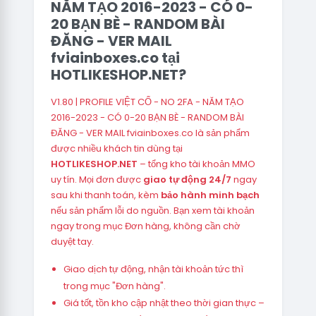
NĂM TẠO 2016-2023 - CÓ 0-
20 BẠN BÈ - RANDOM BÀI
ĐĂNG - VER MAIL
fviainboxes.co tại
HOTLIKESHOP.NET?
V1.80 | PROFILE VIỆT CỔ - NO 2FA - NĂM TẠO
2016-2023 - CÓ 0-20 BẠN BÈ - RANDOM BÀI
ĐĂNG - VER MAIL fviainboxes.co là sản phẩm
được nhiều khách tin dùng tại
HOTLIKESHOP.NET
– tổng kho tài khoản MMO
uy tín. Mọi đơn được
giao tự động 24/7
ngay
sau khi thanh toán, kèm
bảo hành minh bạch
nếu sản phẩm lỗi do nguồn. Bạn xem tài khoản
ngay trong mục Đơn hàng, không cần chờ
duyệt tay.
Giao dịch tự động, nhận tài khoản tức thì
trong mục "Đơn hàng".
Giá tốt, tồn kho cập nhật theo thời gian thực –