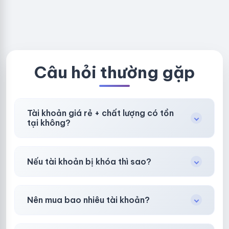
fviainboxes.c
NEW KHÔNG
om - CLONE
BẢO HÀNH
NEW KHÔNG
LOCAL
BẢO HÀNH
LOCAL
Câu hỏi thường gặp
Tài khoản giá rẻ + chất lượng có tồn
tại không?
Có, nhưng tại
HotlikeShop.net
chúng tôi luôn
Nếu tài khoản bị khóa thì sao?
ưu tiên chất lượng, bảo hành hơn là giá rẻ nhất.
Trong
30 phút sau khi mua
, chúng tôi sẽ hỗ
Nên mua bao nhiêu tài khoản?
trợ đổi mới hoặc hoàn 100%.