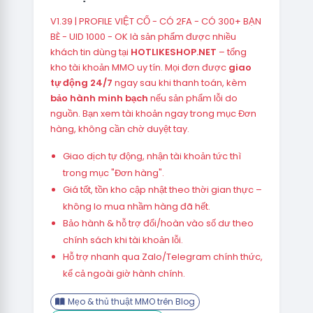
V1.39 | PROFILE VIỆT CỔ - CÓ 2FA - CÓ 300+ BẠN
BÈ - UID 1000 - OK là sản phẩm được nhiều
khách tin dùng tại
HOTLIKESHOP.NET
– tổng
kho tài khoản MMO uy tín. Mọi đơn được
giao
tự động 24/7
ngay sau khi thanh toán, kèm
bảo hành minh bạch
nếu sản phẩm lỗi do
nguồn. Bạn xem tài khoản ngay trong mục Đơn
hàng, không cần chờ duyệt tay.
Giao dịch tự động, nhận tài khoản tức thì
trong mục "Đơn hàng".
Giá tốt, tồn kho cập nhật theo thời gian thực –
không lo mua nhầm hàng đã hết.
Bảo hành & hỗ trợ đổi/hoàn vào số dư theo
chính sách khi tài khoản lỗi.
Hỗ trợ nhanh qua Zalo/Telegram chính thức,
kể cả ngoài giờ hành chính.
Mẹo & thủ thuật MMO trên Blog