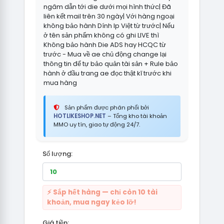
ngâm dẫn tới die dưới mọi hình thức| Đã
liên kết mail trên 30 ngày| Với hàng ngoại
không bảo hành Dính Ip Việt từ trước| Nếu
ở tên sản phẩm không có ghi LIVE thì
Không bảo hành Die ADS hay HCQC từ
trước - Mua về ae chủ động change lại
thông tin để tự bảo quản tài sản + Rule bảo
hành ở đầu trang ae đọc thật kĩ trước khi
mua hàng
Sản phẩm được phân phối bởi
HOTLIKESHOP.NET
– Tổng kho tài khoản
MMO uy tín, giao tự động 24/7.
Số lượng:
⚡ Sắp hết hàng — chỉ còn 10 tài
khoản, mua ngay kẻo lỡ!
Giá tiền: