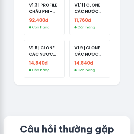
V1.3 | PROFILE
V1.11 | CLONE
CHÂU PHI -
CÁC NƯỚC
NO 2FA - LIVE
CÓ 2FA -
92,400đ
11,760đ
ADS
INDIA - HÀNG
Còn hàng
Còn hàng
1 HOTMAIL
V1.6 | CLONE
V1.9 | CLONE
CÁC NƯỚC
CÁC NƯỚC
CÓ 2FA -
CÓ 2FA -
14,840đ
14,840đ
GERMANY -
THAILAND -
Còn hàng
Còn hàng
TKQC TẠO
VER MAIL
TRÊN 3 NGÀY -
FVIAINBOXES.
LIVE ADS - VER
COM - CLONE
fviainboxes.c
NEW KHÔNG
om - CLONE
BẢO HÀNH
NEW KHÔNG
LOCAL
BẢO HÀNH
LOCAL
Câu hỏi thường gặp