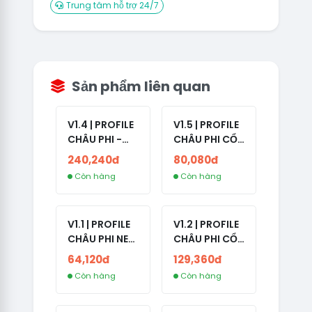
Trung tâm hỗ trợ 24/7
Sản phẩm liên quan
V1.4 | PROFILE
V1.5 | PROFILE
CHÂU PHI -
CHÂU PHI CỔ
ETHIOPIA CỔ -
- NO 2FA -
240,240đ
80,080đ
NO 2FA -
LẪN 2024 -
Còn hàng
Còn hàng
RANDOM BẠN
LIVE ADS
BÈ
V1.1 | PROFILE
V1.2 | PROFILE
CHÂU PHI NEW
CHÂU PHI CỔ
- NO 2FA - ĐA
- NO 2FA -
64,120đ
129,360đ
SỐ BẠN BÈ
LIVE ADS -
Còn hàng
Còn hàng
CAO
NĂM TẠO
2008-2024