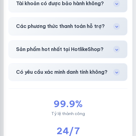
Tài khoản có được bảo hành không?
toán thành công.
Có, bảo hành
30 phút sau khi mua
theo
chính
Các phương thức thanh toán hỗ trợ?
sách
công khai.
Chuyển khoản ngân hàng, Momo, thẻ cào &
Sản phẩm hot nhất tại HotlikeShop?
các ví điện tử phổ biến.
Facebook, Via bầu cử, BM, Gmail, Tiktok
.
Có yêu cầu xác minh danh tính không?
Không, mọi giao dịch đều đơn giản & nhanh
chóng.
99.9%
Tỷ lệ thành công
24/7