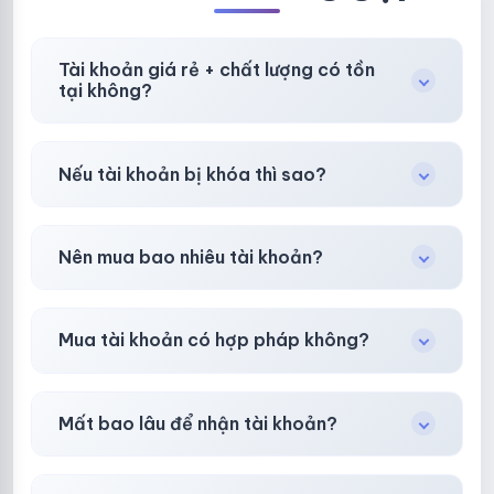
Tài khoản giá rẻ + chất lượng có tồn
tại không?
Có, nhưng tại
HotlikeShop.net
chúng tôi luôn
Nếu tài khoản bị khóa thì sao?
ưu tiên chất lượng, bảo hành hơn là giá rẻ nhất.
Trong
30 phút sau khi mua
, chúng tôi sẽ hỗ
Nên mua bao nhiêu tài khoản?
trợ đổi mới hoặc hoàn 100%.
Shop khuyên chuẩn bị thêm 30–50% dự
Mua tài khoản có hợp pháp không?
phòng.
Tùy nền tảng & mục đích. Chúng tôi tư vấn rõ
Mất bao lâu để nhận tài khoản?
ràng trước khi bạn mua.
Gần như
ngay lập tức (5–60 giây)
sau thanh