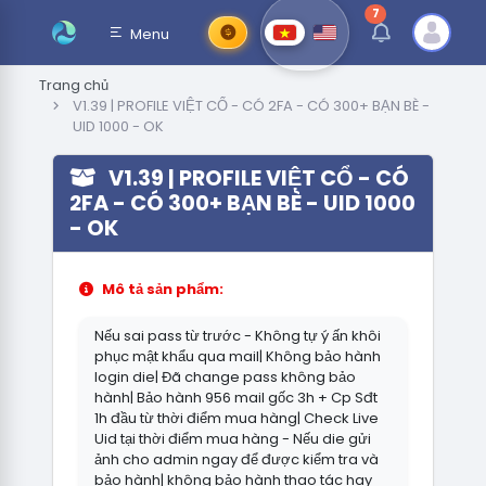
7
thông báo chưa đ
Menu
Trang chủ
V1.39 | PROFILE VIỆT CỔ - CÓ 2FA - CÓ 300+ BẠN BÈ -
UID 1000 - OK
V1.39 | PROFILE VIỆT CỔ - CÓ
2FA - CÓ 300+ BẠN BÈ - UID 1000
- OK
Mô tả sản phẩm:
Nếu sai pass từ trước - Không tự ý ấn khôi
phục mật khẩu qua mail| Không bảo hành
login die| Đã change pass không bảo
hành| Bảo hành 956 mail gốc 3h + Cp Sđt
1h đầu từ thời điểm mua hàng| Check Live
Uid tại thời điểm mua hàng - Nếu die gửi
ảnh cho admin ngay để được kiểm tra và
bảo hành| không bảo hành thao tác hay