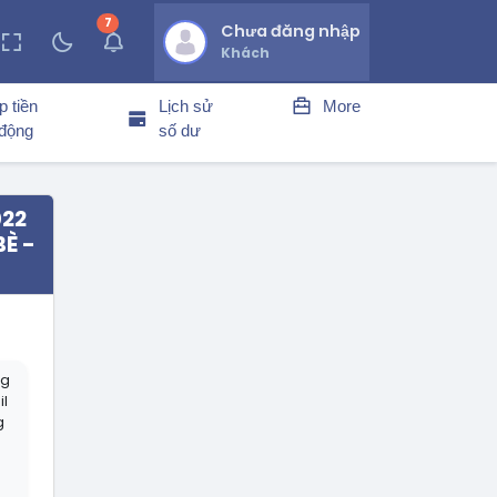
7
thông báo chưa đọc
Chưa đăng nhập
Khách
p tiền
Lịch sử
More
 động
số dư
022
È -
ng
il
g
g