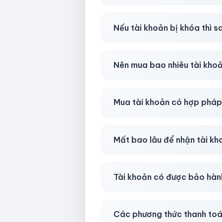
Có, nhưng tại
HotlikeShop.ne
Nếu tài khoản bị khóa thì s
Trong
30 phút sau khi mua
, 
Nên mua bao nhiêu tài kho
Shop khuyên chuẩn bị thêm 
Mua tài khoản có hợp phá
Tùy nền tảng & mục đích. Chún
Mất bao lâu để nhận tài k
Gần như
ngay lập tức (5–60 
Tài khoản có được bảo hàn
Có, bảo hành
30 phút sau kh
Các phương thức thanh toá