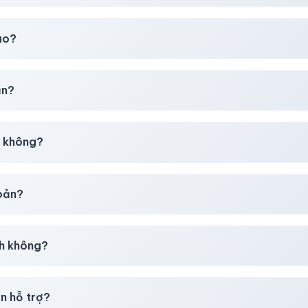
t
chúng tôi luôn ưu tiên chất lượng, bảo hành hơn là giá rẻ nhất
ao?
chúng tôi sẽ hỗ trợ đổi mới hoặc hoàn 100%.
ản?
30–50% dự phòng.
p không?
g tôi tư vấn rõ ràng trước khi bạn mua.
hoản?
giây)
sau thanh toán thành công.
h không?
i mua
theo
chính sách
công khai.
n hỗ trợ?