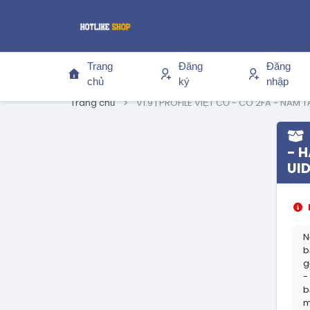
Trang
Đăng
Đăng
chủ
ký
nhập
Trang chủ
V1.9 | PROFILE VIỆT CỔ - CÓ 2FA - NĂ
- 
UID
N
b
g
-
b
m