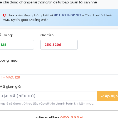
e chủ động change lại thông tin để tự bảo quản tài sản nhé
Sản phẩm được phân phối bởi
HOTLIKESHOP.NET
– Tổng kho tài khoản
MMO uy tín, giao tự động 24/7.
ố lượng:
Giá tiền:
lượng mua:
 1 - MAX: 128
Mã giảm giá
Áp dụ
ợp lệ sẽ được trừ trực tiếp vào số tiền thanh toán khi bấm mua.