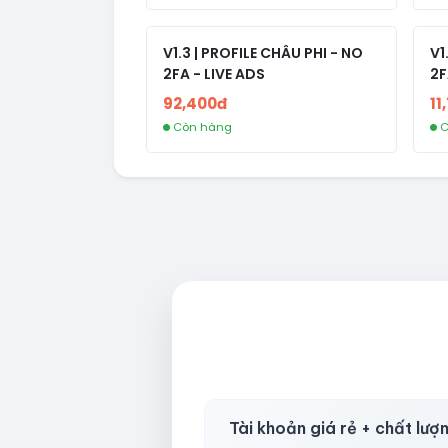
V1.3 | PROFILE CHÂU PHI - NO
V1
2FA - LIVE ADS
2F
92,400đ
11
Còn hàng
C
Tài khoản giá rẻ + chất lượ