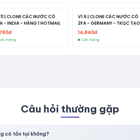
.11 | CLONE CÁC NƯỚC CÓ
V1.6 | CLONE CÁC NƯỚC CÓ
A - INDIA - HÀNG 1 HOTMAIL
2FA - GERMANY - TKQC TẠO
TRÊN 3 NGÀY - LIVE ADS - VE
,760đ
14,840đ
fviainboxes.com - CLONE
òn hàng
Còn hàng
NEW KHÔNG BẢO HÀNH LOC
Câu hỏi thường gặp
ng có tồn tại không?