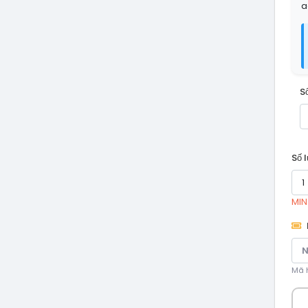
a
S
Số 
MIN:
Mã h