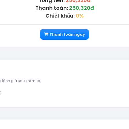
Tổng tiền:
250,320đ
Thanh toán:
250,320đ
Chiết khấu:
0%
Thanh toán ngay
 đánh giá sau khi mua!
).