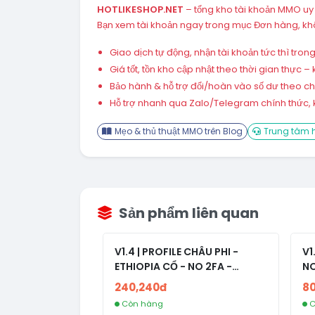
HOTLIKESHOP.NET
– tổng kho tài khoản MMO uy
Bạn xem tài khoản ngay trong mục Đơn hàng, khô
Giao dịch tự động, nhận tài khoản tức thì tro
Giá tốt, tồn kho cập nhật theo thời gian thực
Bảo hành & hỗ trợ đổi/hoàn vào số dư theo chín
Hỗ trợ nhanh qua Zalo/Telegram chính thức, k
Mẹo & thủ thuật MMO trên Blog
Trung tâm h
Sản phẩm liên quan
V1.4 | PROFILE CHÂU PHI -
V1
ETHIOPIA CỔ - NO 2FA -
NO
RANDOM BẠN BÈ
240,240đ
8
Còn hàng
C