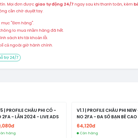
 tín. Mọi đơn được
giao tự động 24/7
ngay sau khi thanh toán, kèm
b
ng cần chờ duyệt tay.
ng mục "Đơn hàng".
 – không lo mua nhầm hàng đã hết.
h sách khi tài khoản lỗi.
ể cả ngoài giờ hành chính.
ỗ trợ 24/7
.5 | PROFILE CHÂU PHI CỔ -
V1.1 | PROFILE CHÂU PHI NEW 
 2FA - LẪN 2024 - LIVE ADS
NO 2FA - ĐA SỐ BẠN BÈ CAO
0,080đ
64,120đ
òn hàng
Còn hàng