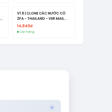
V1.9 | CLONE CÁC NƯỚC CÓ
2FA - THAILAND - VER MAIL
R
FVIAINBOXES.COM - CLONE
14,840đ
NEW KHÔNG BẢO HÀNH LOCAL
Còn hàng
AL