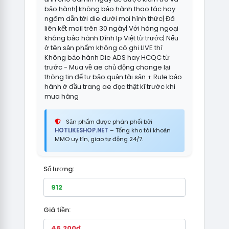
bảo hành| không bảo hành thao tác hay
ngâm dẫn tới die dưới mọi hình thức| Đã
liên kết mail trên 30 ngày| Với hàng ngoại
không bảo hành Dính Ip Việt từ trước| Nếu
ở tên sản phẩm không có ghi LIVE thì
Không bảo hành Die ADS hay HCQC từ
trước - Mua về ae chủ động change lại
thông tin để tự bảo quản tài sản + Rule bảo
hành ở đầu trang ae đọc thật kĩ trước khi
mua hàng
Sản phẩm được phân phối bởi
HOTLIKESHOP.NET
– Tổng kho tài khoản
MMO uy tín, giao tự động 24/7.
Số lượng:
Giá tiền: