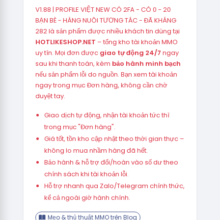
V1.88 | PROFILE VIỆT NEW CÓ 2FA - CÓ 0 - 20
BẠN BÈ - HÀNG NUÔI TƯƠNG TÁC - ĐÃ KHÁNG
282 là sản phẩm được nhiều khách tin dùng tại
HOTLIKESHOP.NET
– tổng kho tài khoản MMO
uy tín. Mọi đơn được
giao tự động 24/7
ngay
sau khi thanh toán, kèm
bảo hành minh bạch
nếu sản phẩm lỗi do nguồn. Bạn xem tài khoản
ngay trong mục Đơn hàng, không cần chờ
duyệt tay.
Giao dịch tự động, nhận tài khoản tức thì
trong mục "Đơn hàng".
Giá tốt, tồn kho cập nhật theo thời gian thực –
không lo mua nhầm hàng đã hết.
Bảo hành & hỗ trợ đổi/hoàn vào số dư theo
chính sách khi tài khoản lỗi.
Hỗ trợ nhanh qua Zalo/Telegram chính thức,
kể cả ngoài giờ hành chính.
Mẹo & thủ thuật MMO trên Blog