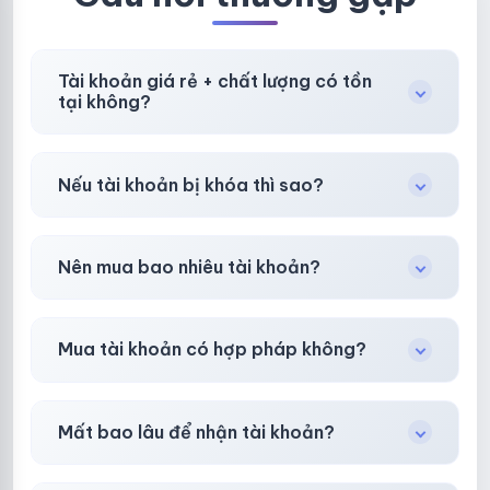
Tài khoản giá rẻ + chất lượng có tồn
tại không?
Có, nhưng tại
HotlikeShop.net
chúng tôi luôn
Nếu tài khoản bị khóa thì sao?
ưu tiên chất lượng, bảo hành hơn là giá rẻ nhất.
Trong
30 phút sau khi mua
, chúng tôi sẽ hỗ
Nên mua bao nhiêu tài khoản?
trợ đổi mới hoặc hoàn 100%.
Shop khuyên chuẩn bị thêm 30–50% dự
Mua tài khoản có hợp pháp không?
phòng.
Tùy nền tảng & mục đích. Chúng tôi tư vấn rõ
Mất bao lâu để nhận tài khoản?
ràng trước khi bạn mua.