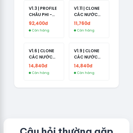
V1.3 | PROFILE
V1.11 | CLONE
CHÂU PHI -
CÁC NƯỚC
NO 2FA - LIVE
CÓ 2FA -
92,400đ
11,760đ
ADS
INDIA - HÀNG
Còn hàng
Còn hàng
1 HOTMAIL
V1.6 | CLONE
V1.9 | CLONE
CÁC NƯỚC
CÁC NƯỚC
CÓ 2FA -
CÓ 2FA -
14,840đ
14,840đ
GERMANY -
THAILAND -
Còn hàng
Còn hàng
TKQC TẠO
VER MAIL
TRÊN 3 NGÀY -
FVIAINBOXES.
LIVE ADS - VER
COM - CLONE
fviainboxes.c
NEW KHÔNG
om - CLONE
BẢO HÀNH
NEW KHÔNG
LOCAL
BẢO HÀNH
LOCAL
Câu hỏi thường gặp