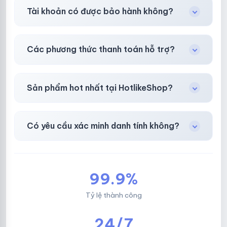
Gần như
ngay lập tức (5–60 giây)
sau thanh
Tài khoản có được bảo hành không?
toán thành công.
Có, bảo hành
30 phút sau khi mua
theo
chính
Các phương thức thanh toán hỗ trợ?
sách
công khai.
Chuyển khoản ngân hàng, Momo, thẻ cào &
Sản phẩm hot nhất tại HotlikeShop?
các ví điện tử phổ biến.
Facebook, Via bầu cử, BM, Gmail, Tiktok
.
Có yêu cầu xác minh danh tính không?
Không, mọi giao dịch đều đơn giản & nhanh
chóng.
99.9%
Tỷ lệ thành công
24/7