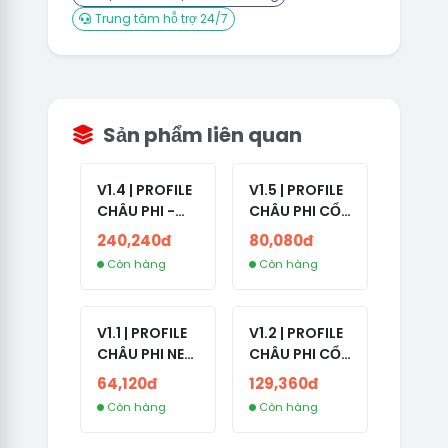
Trung tâm hỗ trợ 24/7
Sản phẩm liên quan
V1.4 | PROFILE
V1.5 | PROFILE
CHÂU PHI -
CHÂU PHI CỔ
ETHIOPIA CỔ -
- NO 2FA -
240,240đ
80,080đ
NO 2FA -
LẪN 2024 -
Còn hàng
Còn hàng
RANDOM BẠN
LIVE ADS
BÈ
V1.1 | PROFILE
V1.2 | PROFILE
CHÂU PHI NEW
CHÂU PHI CỔ
- NO 2FA - ĐA
- NO 2FA -
64,120đ
129,360đ
SỐ BẠN BÈ
LIVE ADS -
Còn hàng
Còn hàng
CAO
NĂM TẠO
2008-2024