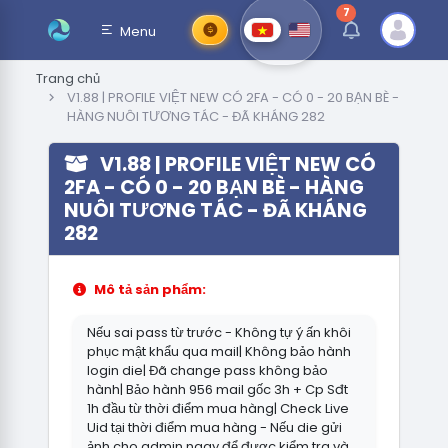
7
thông báo chưa đ
Menu
Trang chủ
V1.88 | PROFILE VIỆT NEW CÓ 2FA - CÓ 0 - 20 BẠN BÈ -
HÀNG NUÔI TƯƠNG TÁC - ĐÃ KHÁNG 282
V1.88 | PROFILE VIỆT NEW CÓ
2FA - CÓ 0 - 20 BẠN BÈ - HÀNG
NUÔI TƯƠNG TÁC - ĐÃ KHÁNG
282
Mô tả sản phẩm:
Nếu sai pass từ trước - Không tự ý ấn khôi
phục mật khẩu qua mail| Không bảo hành
login die| Đã change pass không bảo
hành| Bảo hành 956 mail gốc 3h + Cp Sđt
1h đầu từ thời điểm mua hàng| Check Live
Uid tại thời điểm mua hàng - Nếu die gửi
ảnh cho admin ngay để được kiểm tra và