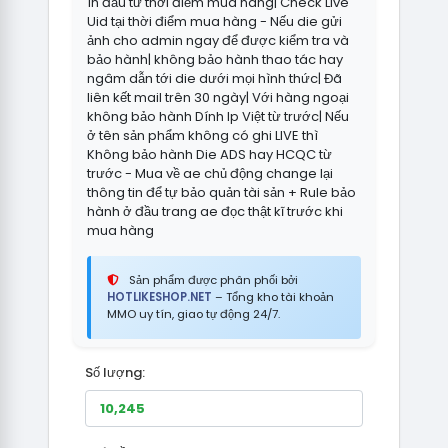
1h đầu từ thời điểm mua hàng| Check Live
Uid tại thời điểm mua hàng - Nếu die gửi
ảnh cho admin ngay để được kiểm tra và
bảo hành| không bảo hành thao tác hay
ngâm dẫn tới die dưới mọi hình thức| Đã
liên kết mail trên 30 ngày| Với hàng ngoại
không bảo hành Dính Ip Việt từ trước| Nếu
ở tên sản phẩm không có ghi LIVE thì
Không bảo hành Die ADS hay HCQC từ
trước - Mua về ae chủ động change lại
thông tin để tự bảo quản tài sản + Rule bảo
hành ở đầu trang ae đọc thật kĩ trước khi
mua hàng
Sản phẩm được phân phối bởi
HOTLIKESHOP.NET
– Tổng kho tài khoản
MMO uy tín, giao tự động 24/7.
Số lượng: