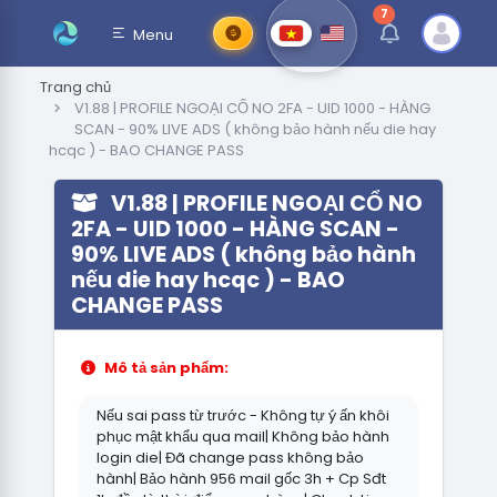
7
thông báo chưa đ
Menu
Trang chủ
V1.88 | PROFILE NGOẠI CỔ NO 2FA - UID 1000 - HÀNG
SCAN - 90% LIVE ADS ( không bảo hành nếu die hay
hcqc ) - BAO CHANGE PASS
V1.88 | PROFILE NGOẠI CỔ NO
2FA - UID 1000 - HÀNG SCAN -
90% LIVE ADS ( không bảo hành
nếu die hay hcqc ) - BAO
CHANGE PASS
Mô tả sản phẩm:
Nếu sai pass từ trước - Không tự ý ấn khôi
phục mật khẩu qua mail| Không bảo hành
login die| Đã change pass không bảo
hành| Bảo hành 956 mail gốc 3h + Cp Sđt