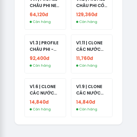
CHÂU PHI NEW
CHÂU PHI CỔ
- NO 2FA - ĐA
- NO 2FA -
64,120đ
129,360đ
SỐ BẠN BÈ
LIVE ADS -
Còn hàng
Còn hàng
CAO
NĂM TẠO
2008-2024
V1.3 | PROFILE
V1.11 | CLONE
CHÂU PHI -
CÁC NƯỚC
NO 2FA - LIVE
CÓ 2FA -
92,400đ
11,760đ
ADS
INDIA - HÀNG
Còn hàng
Còn hàng
1 HOTMAIL
V1.6 | CLONE
V1.9 | CLONE
CÁC NƯỚC
CÁC NƯỚC
CÓ 2FA -
CÓ 2FA -
14,840đ
14,840đ
GERMANY -
THAILAND -
Còn hàng
Còn hàng
TKQC TẠO
VER MAIL
TRÊN 3 NGÀY -
FVIAINBOXES.
LIVE ADS - VER
COM - CLONE
fviainboxes.c
NEW KHÔNG