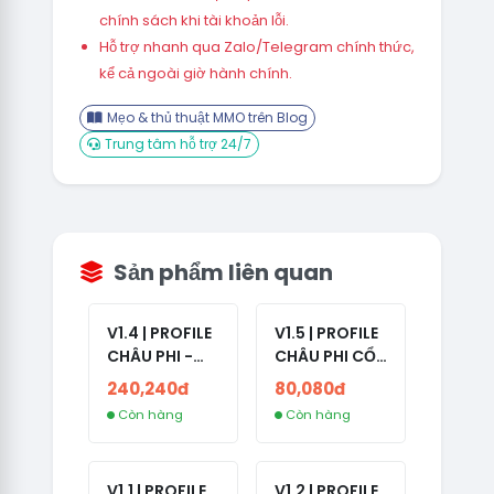
chính sách khi tài khoản lỗi.
Hỗ trợ nhanh qua Zalo/Telegram chính thức,
kể cả ngoài giờ hành chính.
Mẹo & thủ thuật MMO trên Blog
Trung tâm hỗ trợ 24/7
Sản phẩm liên quan
V1.4 | PROFILE
V1.5 | PROFILE
CHÂU PHI -
CHÂU PHI CỔ
ETHIOPIA CỔ -
- NO 2FA -
240,240đ
80,080đ
NO 2FA -
LẪN 2024 -
Còn hàng
Còn hàng
RANDOM BẠN
LIVE ADS
BÈ
V1.1 | PROFILE
V1.2 | PROFILE