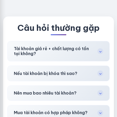
om - CLONE
BẢO HÀNH
NEW KHÔNG
LOCAL
BẢO HÀNH
LOCAL
Câu hỏi thường gặp
Tài khoản giá rẻ + chất lượng có tồn
tại không?
Có, nhưng tại
HotlikeShop.net
chúng tôi luôn
Nếu tài khoản bị khóa thì sao?
ưu tiên chất lượng, bảo hành hơn là giá rẻ nhất.
Trong
30 phút sau khi mua
, chúng tôi sẽ hỗ
Nên mua bao nhiêu tài khoản?
trợ đổi mới hoặc hoàn 100%.
Shop khuyên chuẩn bị thêm 30–50% dự
Mua tài khoản có hợp pháp không?
phòng.