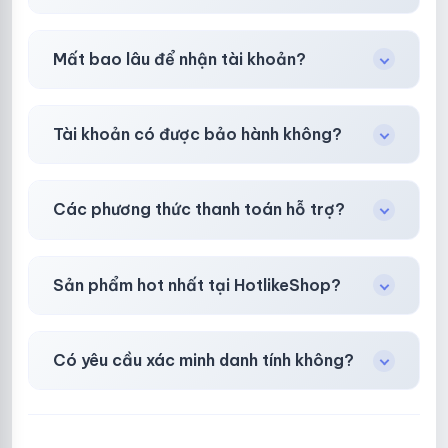
Tùy nền tảng & mục đích. Chúng tôi tư vấn rõ
Mất bao lâu để nhận tài khoản?
ràng trước khi bạn mua.
Gần như
ngay lập tức (5–60 giây)
sau thanh
Tài khoản có được bảo hành không?
toán thành công.
Có, bảo hành
30 phút sau khi mua
theo
chính
Các phương thức thanh toán hỗ trợ?
sách
công khai.
Chuyển khoản ngân hàng, Momo, thẻ cào &
Sản phẩm hot nhất tại HotlikeShop?
các ví điện tử phổ biến.
Facebook, Via bầu cử, BM, Gmail, Tiktok
.
Có yêu cầu xác minh danh tính không?
Không, mọi giao dịch đều đơn giản & nhanh
chóng.