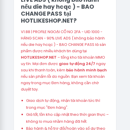
nếu die hay hcqc ) - BAO
CHANGE PASS tại
HOTLIKESHOP.NET?
V1.88 | PROFILE NGOẠI CỔ NO 2FA - UID 1000 -
HÀNG SCAN - 90% LIVE ADS ( không bảo hành
nếu die hay hcqc ) - BAO CHANGE PASS là sản
phẩm được nhiều khách tin dùng tại
HOTLIKESHOP.NET
– tổng kho tài khoản MMO
uy tín. Mọi đơn được
giao tự động 24/7
ngay
sau khi thanh toán, kèm
bảo hành minh bạch
nếu sản phẩm lỗi do nguồn. Bạn xem tài khoản
ngay trong mục Đơn hàng, không cần chờ
duyệt tay.
Giao dịch tự động, nhận tài khoản tức thì
trong mục "Đơn hàng".
Giá tốt, tồn kho cập nhật theo thời gian thực –
không lo mua nhầm hàng đã hết.
Bảo hành & hỗ trợ đổi/hoàn vào số dư theo