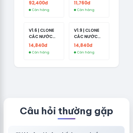
NO 2FA - LIVE
CÓ 2FA -
92,400đ
11,760đ
ADS
INDIA - HÀNG
Còn hàng
Còn hàng
1 HOTMAIL
V1.6 | CLONE
V1.9 | CLONE
CÁC NƯỚC
CÁC NƯỚC
CÓ 2FA -
CÓ 2FA -
14,840đ
14,840đ
GERMANY -
THAILAND -
Còn hàng
Còn hàng
TKQC TẠO
VER MAIL
TRÊN 3 NGÀY -
FVIAINBOXES.
LIVE ADS - VER
COM - CLONE
fviainboxes.c
NEW KHÔNG
om - CLONE
BẢO HÀNH
NEW KHÔNG
LOCAL
BẢO HÀNH
LOCAL
Câu hỏi thường gặp