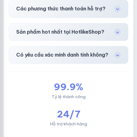
Có, bảo hành
30 phút sau khi mua
theo
chính
Các phương thức thanh toán hỗ trợ?
sách
công khai.
Chuyển khoản ngân hàng, Momo, thẻ cào &
Sản phẩm hot nhất tại HotlikeShop?
các ví điện tử phổ biến.
Facebook, Via bầu cử, BM, Gmail, Tiktok
.
Có yêu cầu xác minh danh tính không?
Không, mọi giao dịch đều đơn giản & nhanh
chóng.
99.9%
Tỷ lệ thành công
24/7
Hỗ trợ khách hàng