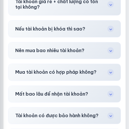
Tài khoản giá rẻ + chất lượng có tồn
tại không?
Có, nhưng tại
HotlikeShop.net
chúng tôi luôn
Nếu tài khoản bị khóa thì sao?
ưu tiên chất lượng, bảo hành hơn là giá rẻ nhất.
Trong
30 phút sau khi mua
, chúng tôi sẽ hỗ
Nên mua bao nhiêu tài khoản?
trợ đổi mới hoặc hoàn 100%.
Shop khuyên chuẩn bị thêm 30–50% dự
Mua tài khoản có hợp pháp không?
phòng.
Tùy nền tảng & mục đích. Chúng tôi tư vấn rõ
Mất bao lâu để nhận tài khoản?
ràng trước khi bạn mua.
Gần như
ngay lập tức (5–60 giây)
sau thanh
Tài khoản có được bảo hành không?
toán thành công.