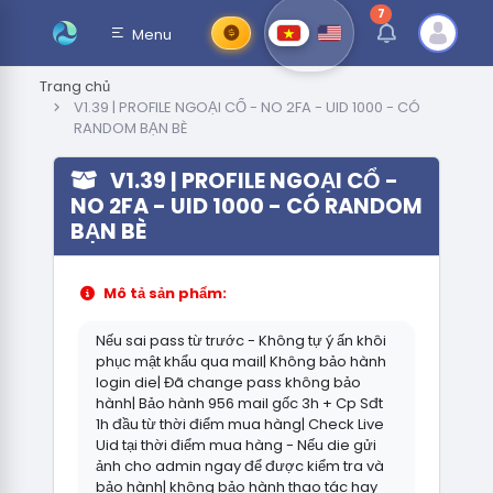
7
thông báo chưa đ
Menu
Trang chủ
V1.39 | PROFILE NGOẠI CỔ - NO 2FA - UID 1000 - CÓ
RANDOM BẠN BÈ
V1.39 | PROFILE NGOẠI CỔ -
NO 2FA - UID 1000 - CÓ RANDOM
BẠN BÈ
Mô tả sản phẩm:
Nếu sai pass từ trước - Không tự ý ấn khôi
phục mật khẩu qua mail| Không bảo hành
login die| Đã change pass không bảo
hành| Bảo hành 956 mail gốc 3h + Cp Sđt
1h đầu từ thời điểm mua hàng| Check Live
Uid tại thời điểm mua hàng - Nếu die gửi
ảnh cho admin ngay để được kiểm tra và
bảo hành| không bảo hành thao tác hay