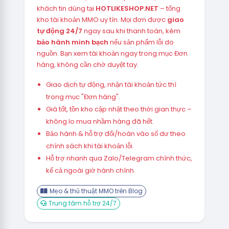
khách tin dùng tại
HOTLIKESHOP.NET
– tổng
kho tài khoản MMO uy tín. Mọi đơn được
giao
tự động 24/7
ngay sau khi thanh toán, kèm
bảo hành minh bạch
nếu sản phẩm lỗi do
nguồn. Bạn xem tài khoản ngay trong mục Đơn
hàng, không cần chờ duyệt tay.
Giao dịch tự động, nhận tài khoản tức thì
trong mục "Đơn hàng".
Giá tốt, tồn kho cập nhật theo thời gian thực –
không lo mua nhầm hàng đã hết.
Bảo hành & hỗ trợ đổi/hoàn vào số dư theo
chính sách khi tài khoản lỗi.
Hỗ trợ nhanh qua Zalo/Telegram chính thức,
kể cả ngoài giờ hành chính.
Mẹo & thủ thuật MMO trên Blog
Trung tâm hỗ trợ 24/7