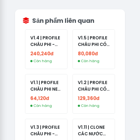
Sản phẩm liên quan
V1.4 | PROFILE
V1.5 | PROFILE
CHÂU PHI -
CHÂU PHI CỔ
ETHIOPIA CỔ -
- NO 2FA -
240,240đ
80,080đ
NO 2FA -
LẪN 2024 -
Còn hàng
Còn hàng
RANDOM BẠN
LIVE ADS
BÈ
V1.1 | PROFILE
V1.2 | PROFILE
CHÂU PHI NEW
CHÂU PHI CỔ
- NO 2FA - ĐA
- NO 2FA -
64,120đ
129,360đ
SỐ BẠN BÈ
LIVE ADS -
Còn hàng
Còn hàng
CAO
NĂM TẠO
2008-2024
V1.3 | PROFILE
V1.11 | CLONE
CHÂU PHI -
CÁC NƯỚC