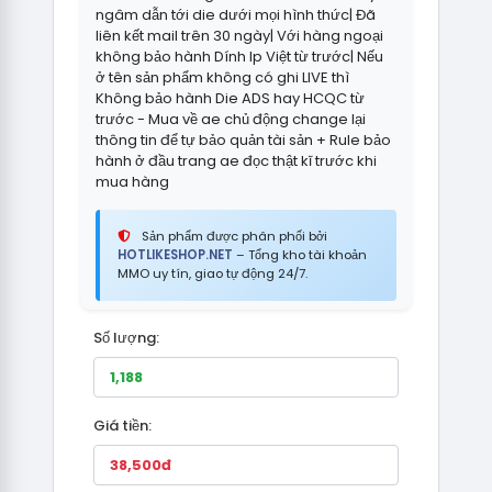
ngâm dẫn tới die dưới mọi hình thức| Đã
liên kết mail trên 30 ngày| Với hàng ngoại
không bảo hành Dính Ip Việt từ trước| Nếu
ở tên sản phẩm không có ghi LIVE thì
Không bảo hành Die ADS hay HCQC từ
trước - Mua về ae chủ động change lại
thông tin để tự bảo quản tài sản + Rule bảo
hành ở đầu trang ae đọc thật kĩ trước khi
mua hàng
Sản phẩm được phân phối bởi
HOTLIKESHOP.NET
– Tổng kho tài khoản
MMO uy tín, giao tự động 24/7.
Số lượng:
Giá tiền: