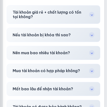
Tài khoản giá rẻ + chất lượng có tồn
tại không?
Có, nhưng tại
HotlikeShop.net
chúng tôi luôn
Nếu tài khoản bị khóa thì sao?
ưu tiên chất lượng, bảo hành hơn là giá rẻ nhất.
Trong
30 phút sau khi mua
, chúng tôi sẽ hỗ
Nên mua bao nhiêu tài khoản?
trợ đổi mới hoặc hoàn 100%.
Shop khuyên chuẩn bị thêm 30–50% dự
Mua tài khoản có hợp pháp không?
phòng.
Tùy nền tảng & mục đích. Chúng tôi tư vấn rõ
Mất bao lâu để nhận tài khoản?
ràng trước khi bạn mua.
Gần như
ngay lập tức (5–60 giây)
sau thanh
Tài khoản có được bảo hành không?