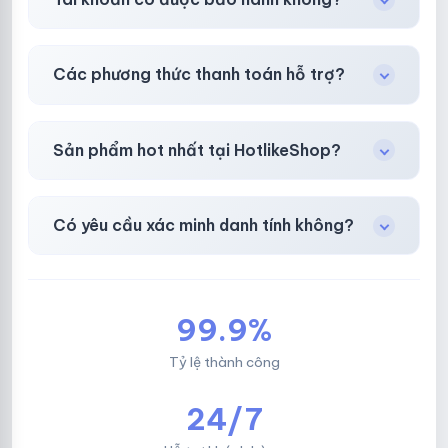
toán thành công.
Có, bảo hành
30 phút sau khi mua
theo
chính
Các phương thức thanh toán hỗ trợ?
sách
công khai.
Chuyển khoản ngân hàng, Momo, thẻ cào &
Sản phẩm hot nhất tại HotlikeShop?
các ví điện tử phổ biến.
Facebook, Via bầu cử, BM, Gmail, Tiktok
.
Có yêu cầu xác minh danh tính không?
Không, mọi giao dịch đều đơn giản & nhanh
chóng.
99.9%
Tỷ lệ thành công
24/7