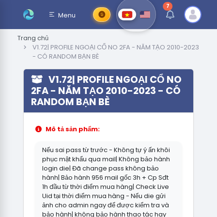
7
thông báo chưa đ
Menu
Trang chủ
V1.72| PROFILE NGOẠI CỔ NO 2FA - NĂM TẠO 2010-2023
- CÓ RANDOM BẠN BÈ
V1.72| PROFILE NGOẠI CỔ NO
2FA - NĂM TẠO 2010-2023 - CÓ
RANDOM BẠN BÈ
Mô tả sản phẩm:
Nếu sai pass từ trước - Không tự ý ấn khôi
phục mật khẩu qua mail| Không bảo hành
login die| Đã change pass không bảo
hành| Bảo hành 956 mail gốc 3h + Cp Sđt
1h đầu từ thời điểm mua hàng| Check Live
Uid tại thời điểm mua hàng - Nếu die gửi
ảnh cho admin ngay để được kiểm tra và
bảo hành| không bảo hành thao tác hay