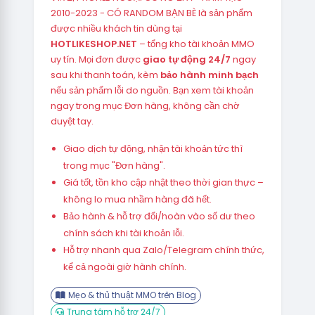
2010-2023 - CÓ RANDOM BẠN BÈ là sản phẩm
được nhiều khách tin dùng tại
HOTLIKESHOP.NET
– tổng kho tài khoản MMO
uy tín. Mọi đơn được
giao tự động 24/7
ngay
sau khi thanh toán, kèm
bảo hành minh bạch
nếu sản phẩm lỗi do nguồn. Bạn xem tài khoản
ngay trong mục Đơn hàng, không cần chờ
duyệt tay.
Giao dịch tự động, nhận tài khoản tức thì
trong mục "Đơn hàng".
Giá tốt, tồn kho cập nhật theo thời gian thực –
không lo mua nhầm hàng đã hết.
Bảo hành & hỗ trợ đổi/hoàn vào số dư theo
chính sách khi tài khoản lỗi.
Hỗ trợ nhanh qua Zalo/Telegram chính thức,
kể cả ngoài giờ hành chính.
Mẹo & thủ thuật MMO trên Blog
Trung tâm hỗ trợ 24/7