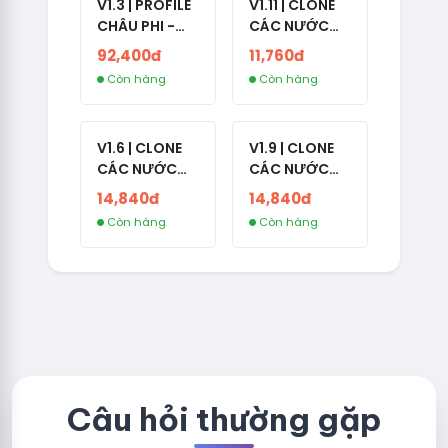
V1.3 | PROFILE
V1.11 | CLONE
CHÂU PHI -
CÁC NƯỚC
NO 2FA - LIVE
CÓ 2FA -
92,400đ
11,760đ
ADS
INDIA - HÀNG
Còn hàng
Còn hàng
1 HOTMAIL
V1.6 | CLONE
V1.9 | CLONE
CÁC NƯỚC
CÁC NƯỚC
CÓ 2FA -
CÓ 2FA -
14,840đ
14,840đ
GERMANY -
THAILAND -
Còn hàng
Còn hàng
TKQC TẠO
VER MAIL
TRÊN 3 NGÀY -
FVIAINBOXES.
LIVE ADS - VER
COM - CLONE
fviainboxes.c
NEW KHÔNG
om - CLONE
BẢO HÀNH
NEW KHÔNG
LOCAL
BẢO HÀNH
LOCAL
Câu hỏi thường gặp