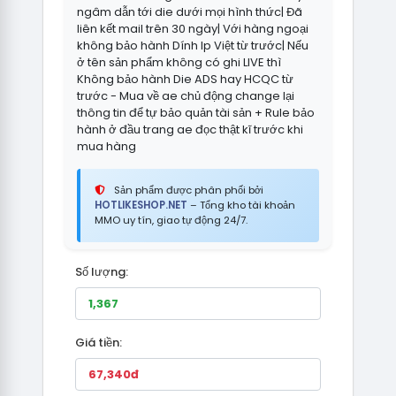
ngâm dẫn tới die dưới mọi hình thức| Đã
liên kết mail trên 30 ngày| Với hàng ngoại
không bảo hành Dính Ip Việt từ trước| Nếu
ở tên sản phẩm không có ghi LIVE thì
Không bảo hành Die ADS hay HCQC từ
trước - Mua về ae chủ động change lại
thông tin để tự bảo quản tài sản + Rule bảo
hành ở đầu trang ae đọc thật kĩ trước khi
mua hàng
Sản phẩm được phân phối bởi
HOTLIKESHOP.NET
– Tổng kho tài khoản
MMO uy tín, giao tự động 24/7.
Số lượng:
Giá tiền: