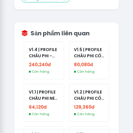
Sản phẩm liên quan
V1.4 | PROFILE
V1.5 | PROFILE
CHÂU PHI -
CHÂU PHI CỔ
ETHIOPIA CỔ -
- NO 2FA -
240,240đ
80,080đ
NO 2FA -
LẪN 2024 -
Còn hàng
Còn hàng
RANDOM BẠN
LIVE ADS
BÈ
V1.1 | PROFILE
V1.2 | PROFILE
CHÂU PHI NEW
CHÂU PHI CỔ
- NO 2FA - ĐA
- NO 2FA -
64,120đ
129,360đ
SỐ BẠN BÈ
LIVE ADS -
Còn hàng
Còn hàng
CAO
NĂM TẠO
2008-2024